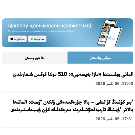
سوڭعى جاڭالىقتار
ەڭ كوپ وقىلعان
الماتى وبلىسىندا «تازا بەيسەنبى»: 510 توننا قوقىس شىعارىلدى
17:03، 06 تامىز 2026
ءبىر كۇننىڭ قۋانىشى - بالا جۇرەگىندەگى ۇلكەن ءۇمىت: الماتىدا
بالالار ءۇيىنىڭ تاربيەلەنۋشىلەرىنە مەرەكەلىك كۇن ۇيىمداستىرىلدى
17:31، 05 تامىز 2026