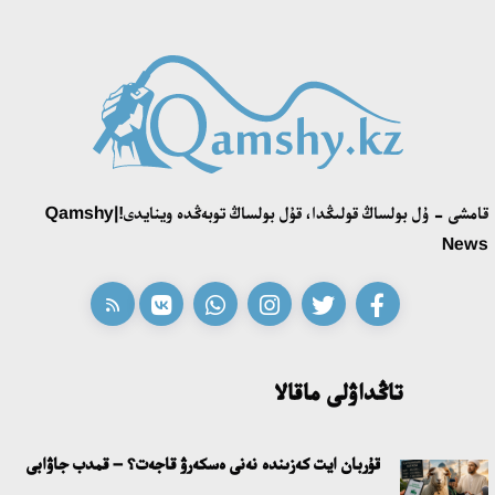
«تەكتىلەر تۋ كوتەرەدى» بايقاۋى ءوز جەڭىمپازدارىن انىقتادى
18:39، 23 شىلدە 2026
قونايەۆ قالاسىنىڭ اكىمى «سلاۆيان بازارى» بايقاۋىنىڭ جەڭىمپازى
اقەركە امالياتتى قابىلدادى
16:27، 23 شىلدە 2026
قامشى - ۇل بولساڭ قولىڭدا، قۇل بولساڭ توبەڭدە وينايدى!|Qamshy
قازاق تىلىندەگى «قۇت» كونسەپتىسىنىڭ لينگۆومادەني سيپاتى
News
09:21، 21 شىلدە 2026
ابايدىڭ ادام تاربيەسى تۋرالى كوزقاراستارىنىڭ وزەكتىلىگى
18:59، 20 شىلدە 2026
تاڭداۋلى ماقالا
جاساندى ينتەللەكت: ادامزاتتىڭ كومەكشىسى مە، الدە باسەكەلەسى
مە؟
قۇربان ايت كەزىندە نەنى ەسكەرۋ قاجەت؟ – قمدب جاۋابى