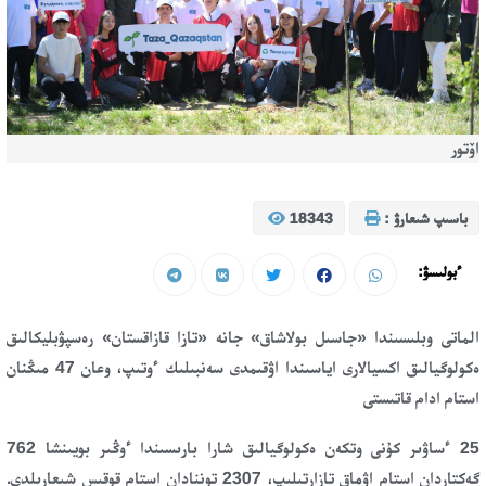
اۆتور
باسىپ شىعارۋ :
18343
ءبولىسۋ:
الماتى وبلىسىندا «جاسىل بولاشاق» جانە «تازا قازاقستان» رەسپۋبليكالىق
ەكولوگيالىق اكسيالارى اياسىندا اۋقىمدى سەنبىلىك ءوتىپ، وعان 47 مىڭنان
استام ادام قاتىستى
25 ءساۋىر كۇنى وتكەن ەكولوگيالىق شارا بارىسىندا ءوڭىر بويىنشا 762
گەكتاردان استام اۋماق تازارتىلىپ، 2307 توننادان استام قوقىس شىعارىلدى.