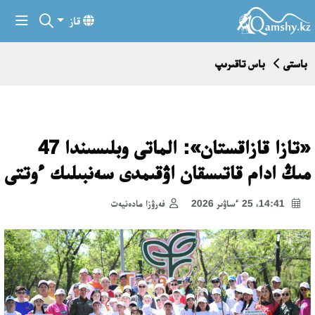
قاز
باستى
باس تاقىرىپ
«تازا قازاقستان»: الماتى وبلىسىندا 47
مىڭ ادام قاتىسقان اۋقىمدى سەنبىلىك ءوتتى
14:41، 25 ءساۋىر 2026
فەرۋزا مادەنيەت