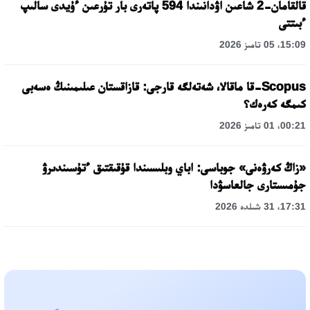
قالقامان-2 شاعىن اۋدانىندا 594 پاتەرى بار تۇرعىن ءۇيدى سالىپ
ءبىتتى
15:09، 05 تامىز 2026
Scopus-قا ماقالا، شەتەلگە قارجى: قازاقستان عىلىمىنىڭ ەسەبى
كىمگە كەرەك؟
00:21، 01 تامىز 2026
«زاڭ كەرۋەنى» جوباسى: اباي وبلىسىندا قۇقىقتىق ءتۇسىندىرۋ
جۇمىستارى جالعاسۋدا
17:31، 31 شىلدە 2026
حالىقارالىق «فورمۋلا-1 H2O» جارىسىن قونايەۆ قالاسىندا وتكىزۋ
جوسپارلانۋدا
13:13، 30 شىلدە 2026