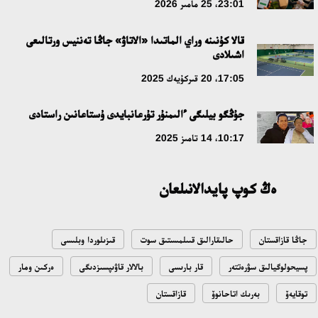
18:16، 20 شىلدە 2026
23:01، 25 مامىر 2026
قالا كۇنىنە وراي الماتىدا «الاتاۋ» جاڭا تەننيس ورتالىعى
ۇلتتىق ءارحيۆتىڭ اشىلعانىنا 20 جىل: نەگىزگى جەتىستىكتەرى مەن
اشىلادى
دامۋ باعىتى
17:05، 20 قىركۇيەك 2025
17:09، 20 شىلدە 2026
جۇڭگو بيلىگى ءالىمنۇر تۇرعانبايدى ۇستاعانىن راستادى
مەملەكەت باسشىسى كوبەيتۇز كولىنىڭ جاي-كۇيىنە نازار اۋداردى
10:17، 14 تامىز 2025
18:22، 17 شىلدە 2026
ەڭ كوپ پايدالانىلعان
التىن وردا تاريحىن وقىتۋدىڭ يننوۆاسيالىق تاسىلدەرى ەنگىزىلەدى
10:28، 15 شىلدە 2026
جاڭا قازاقستان
حالىقارالىق قىىلمىستىق سوت
قىزىلوردا وبلىسى
قازاقستان ۇقك: ۋاقىت سىن-قاتەرلەرى جانە ۇلتتىق مۇددەنى قورعاۋ
پسيحولوگيالىق سۋرەتتەر
قار بارىسى
بالالار قاۋىپسىزدىگى
ەركىن ومار
17:49، 13 شىلدە 2026
توقايەۆ
بەرىك اتاحانوۆ
قازاقستان