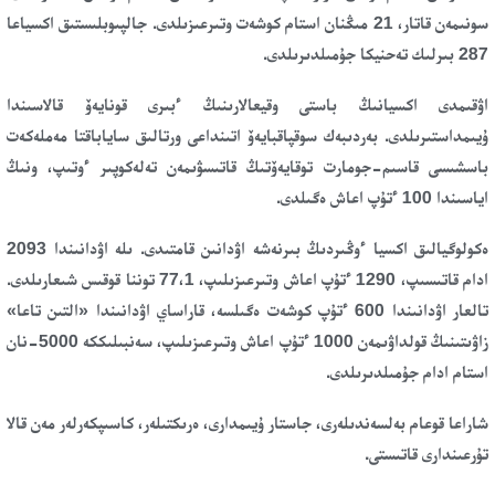
سونىمەن قاتار، 21 مىڭنان استام كوشەت وتىرعىزىلدى. جالپىوبلىستىق اكسياعا
287 بىرلىك تەحنيكا جۇمىلدىرىلدى.
اۋقىمدى اكسيانىڭ باستى وقيعالارىنىڭ ءبىرى قونايەۆ قالاسىندا
ۇيىمداستىرىلدى. بەردىبەك سوقپاقبايەۆ اتىنداعى ورتالىق ساياباقتا مەملەكەت
باسشىسى قاسىم-جومارت توقايەۆتىڭ قاتىسۋىمەن تەلەكوپىر ءوتىپ، ونىڭ
اياسىندا 100 ءتۇپ اعاش ەگىلدى.
ەكولوگيالىق اكسيا ءوڭىردىڭ بىرنەشە اۋدانىن قامتىدى. ىلە اۋدانىندا 2093
ادام قاتىسىپ، 1290 ءتۇپ اعاش وتىرعىزىلىپ، 77،1 توننا قوقىس شىعارىلدى.
تالعار اۋدانىندا 600 ءتۇپ كوشەت ەگىلسە، قاراساي اۋدانىندا «التىن تاعا»
زاۋىتىنىڭ قولداۋىمەن 1000 ءتۇپ اعاش وتىرعىزىلىپ، سەنبىلىككە 5000-نان
استام ادام جۇمىلدىرىلدى.
شاراعا قوعام بەلسەندىلەرى، جاستار ۇيىمدارى، ەرىكتىلەر، كاسىپكەرلەر مەن قالا
تۇرعىندارى قاتىستى.