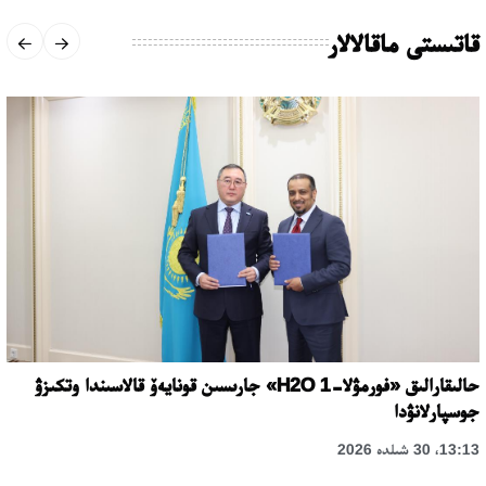
قاتىستى ماقالالار
حالىقارالىق «فورمۋلا-1 H2O» جارىسىن قونايەۆ قالاسىندا وتكىزۋ
جوسپارلانۋدا
13:13، 30 شىلدە 2026