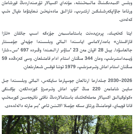
وبلىس اكىمدىگىنىڭ مالىمەتىنشە، مۇنداي اكسيالار تۇرعىنداردىڭ قورشاعان
ورتاعا جاۋاپكەرشىلىگىن ارتتىرىپ، تازالىق مادەنيەتىن نىعايتۋعا ىقپال ەتىپ
كەلەدى.
ايتا كەتەيىك، پرەزيدەنت باستاماسىمەن جۇزەگە اسىپ جاتقان «تازا
قازاقستان» باعدارلاماسى اياسىندا الماتى وبلىسىندا جۇيەلى جۇمىستار
جالعاسۋدا. بيىل 28 اقپان مەن 23 ءساۋىر ارالىعىندا وڭىردە 697 ءىس-شارا
ۇيىمداستىرىلىپ، وعان 344 مىڭنان استام ادام قامتىلعان. وسى كەزەڭدە 59
مىڭنان استام اعاش وتىرعىزىلىپ، 1979 توننا قوقىس شىعارىلعان.
2026–2030 جىلدارعا ارنالعان جوسپارعا سايكەس، الماتى وبلىسىندا جىل
سايىن شامامەن 220 مىڭ ءتۇپ اعاش وتىرعىزۋ كوزدەلگەن. بۇگىنگى
ەكولوگيالىق اكسيالار مەملەكەتتىك باستامالاردىڭ ناقتى ناتيجەسىن كورسەتىپ
قانا قويماي، قوعامنىڭ ورتاق ىسكە جۇمىلا الاتىنىن تاعى ءبىر مارتە دالەلدەدى.