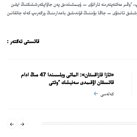
بىر تاۋلىكتە 17 مىڭ كىتاپتى سۇرىپتاپ، ءوڭىر مەكتەپتەرىنە تاراتۋى — ۇيىمشىلدىق پەن جاۋاپكەرشىلىكتىڭ ايقىن
شىلىق تانىتۋى — جاڭا بۋىننىڭ قۇندىلىق باعدارىنىڭ وزگەرىپ كەلە جاتقانىن
قاتىستى تەگتەر :
«تازا قازاقستان»: الماتى وبلىسىندا 47 مىڭ ادام
قاتىسقان اۋقىمدى سەنبىلىك ءوتتى
كەلەسى