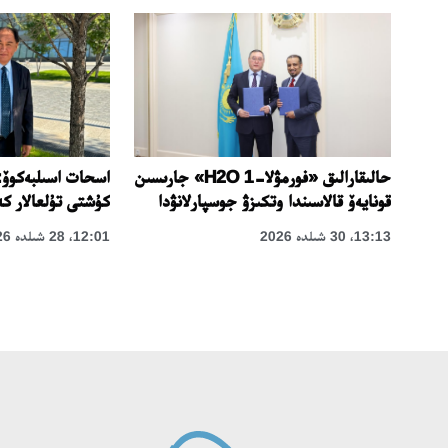
اسحات اسىلبەكوۆ:
حالىقارالىق «فورمۋلا-1 H2O» جارىسىن
كۇشتى تۇلعالار كە
جەت!
قونايەۆ قالاسىندا وتكىزۋ جوسپارلانۋدا
12:01، 28 شىلدە 2026
13:13، 30 شىلدە 2026