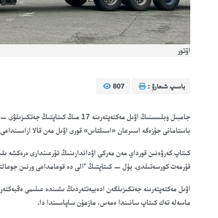
اۆتور
باسىپ شىعارۋ :
807
جامبىل وبلىسىنىڭ اۋىل مەكتەپتەرىنە 17 مى
باستامانى جۇزەگە اسىرعان «اسىلتاس» قورى اۋىل مەن قالا اراسىنداعى ءب
كىتاپ كەرۋەنىن قورداي مەن مەركى اۋداندارىنىڭ تۇرعىندارى ەرەكشە ىق
قۇرمەت كورسەتىلدى. بۇل — كىتاپتىڭ ءالى دە قوعامداعى ورنىن جوعالت
اۋىل مەكتەپتەرىنە جەتكىزىلگەن ادەبيەتتەردىڭ ىشىندە عىلىمي ەڭبەكتەر، 
ماسەلە تەك كىتاپ سانىندا ەمەس، مازمۇن ساپاسىندا دا.