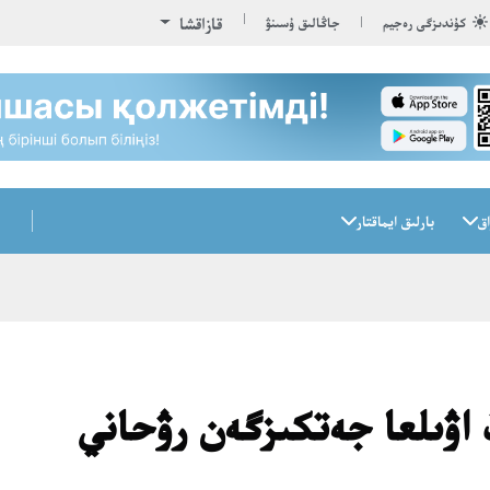
قازاقشا
كۇندىزگى رەجيم
جاڭالىق ۇسىنۋ
اق
بارلىق ايماقتار
 اۋىلعا جەتكىزگەن رۋحاني