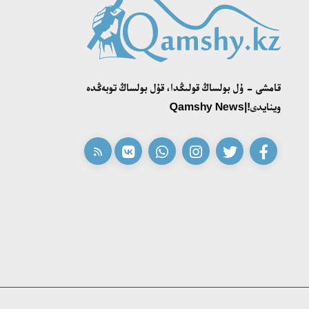
قامشى - ۇل بولساڭ قولىڭدا، قۇل بولساڭ توبەڭدە
وينايدى!|Qamshy News