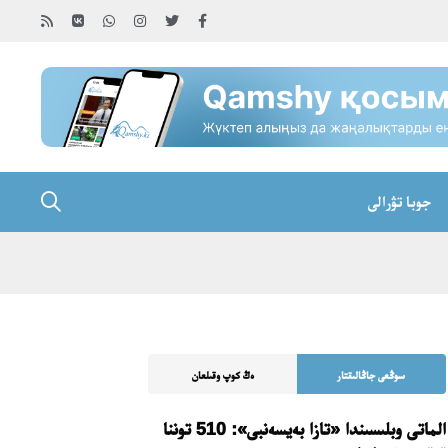
جوبا تۋرالى
سوڭعى جاڭالىقتار
ەڭ كوپ وقىلعان
الماتى وبلىسىندا «تازا بەيسەنبى»: 510 توننا