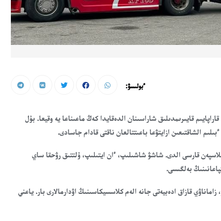
ءبولىسۋ:
ڭ كىتاپتىڭ جەتكىزىلۋى — قاراپايىم قايىرىمدىلىق شاراسىنان الدەقايدا كەڭ ماعىناعا يە وقيعا. بۇل
ىلىم الشاقتىعىن ازايتۋعا باعىتتالعان ناقتى قادام جاسادى.
ىلاسپەن قارسى الدى. شاشۋ شاشىلىپ، ءان ايتىلىپ، ۇلتتىق رۋحقا ساي
پاعانىنىڭ بەلگىسى.
زاماناۋي قازاق ادەبيەتى جانە الەم كلاسسيكاسىنىڭ اۋدارمالارى بار. ياعني