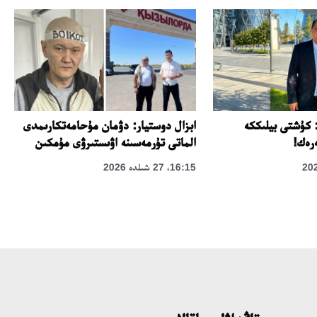
 كۇشتى بيلىككە
ابزال دوستيار: دۋمان مۇحامەتكارىمدى
رەك!
الماتى تۇرمەسىنە اۋىستىرۋى مۇمكىن
16:15، 27 شىلدە 2026