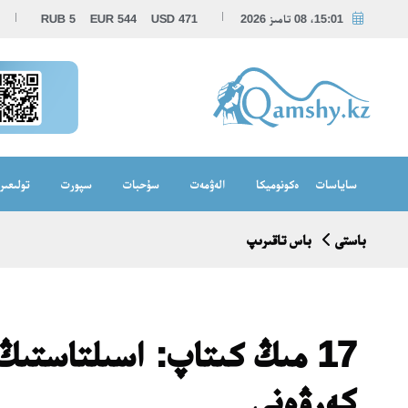
15:01، 08 تامىز 2026
471
USD
544
EUR
5
RUB
ساياسات
ەكونوميكا
الەۋمەت
سۇحبات
سپورت
تولىعىر
باستى
باس تاقىرىپ
17 مىڭ كىتاپ: اسىلتاستىڭ
كەرۋەنى