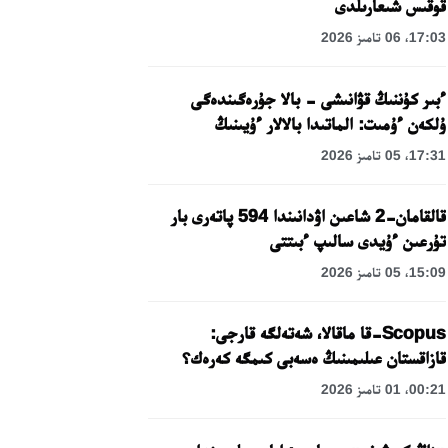
قوقىس شىعارىلدى
17:03، 06 تامىز 2026
ءبىر كۇننىڭ قۋانىشى - بالا جۇرەگىندەگى
ۇلكەن ءۇمىت: الماتىدا بالالار ءۇيىنىڭ
تاربيەلەنۋشىلەرىنە مەرەكەلىك كۇن
17:31، 05 تامىز 2026
ۇيىمداستىرىلدى
قالقامان-2 شاعىن اۋدانىندا 594 پاتەرى بار
تۇرعىن ءۇيدى سالىپ ءبىتتى
15:09، 05 تامىز 2026
Scopus-قا ماقالا، شەتەلگە قارجى:
قازاقستان عىلىمىنىڭ ەسەبى كىمگە كەرەك؟
00:21، 01 تامىز 2026