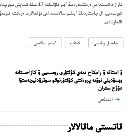
تاراز قالاسىنداعى ەرىكتىلەردىڭ ء
كورىنىسى. ال جاستاردىڭ ءبىلىم سالاسىنداعى تۇلعالارعا ەرەكشە قىزىعۋ
اڭعارتادى.
جامبىل وبلىسى
كىتاپ
ءبىلىم سالاسى
ۆ استانە ۆ رامكاح دنەي كۋلتۋرى روسسيي ۆ كازاحستانە
وبسۋديلي نوۆىە پروەكتى كۋلتۋرنوگو سوترۋدنيچەستۆا
دۆۋح ستران
الدىڭعى
قاتىستى ماقالالار