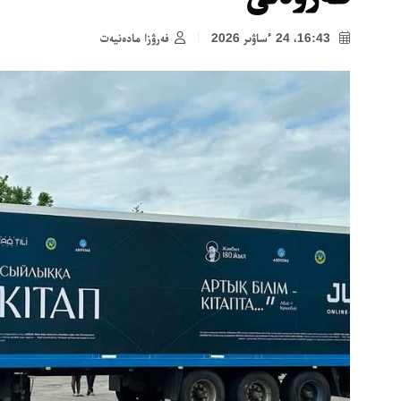
16:43، 24 ءساۋىر 2026
فەرۋزا مادەنيەت