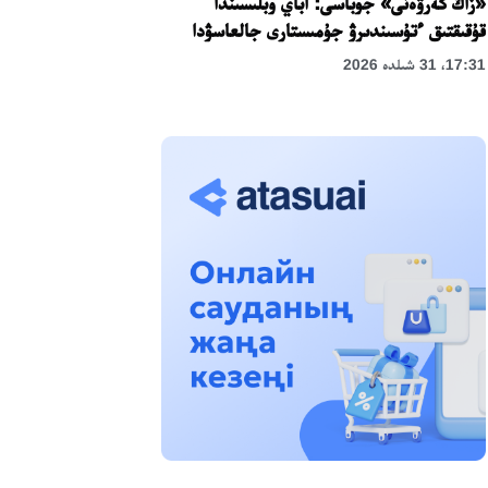
«زاڭ كەرۋەنى» جوباسى: اباي وبلىسىندا
قۇقىقتىق ءتۇسىندىرۋ جۇمىستارى جالعاسۋدا
17:31، 31 شىلدە 2026
حالىقارالىق «فورمۋلا-1 H2O» جارىسىن
قونايەۆ قالاسىندا وتكىزۋ جوسپارلانۋدا
13:13، 30 شىلدە 2026
اسحات اسىلبەكوۆ: كۇشتى بيلىككە كۇشتى
تۇلعالار كەرەك!
12:01، 28 شىلدە 2026
ابزال دوستيار: دۋمان مۇحامەتكارىمدى الماتى
تۇرمەسىنە اۋىستىرۋى مۇمكىن
16:15، 27 شىلدە 2026