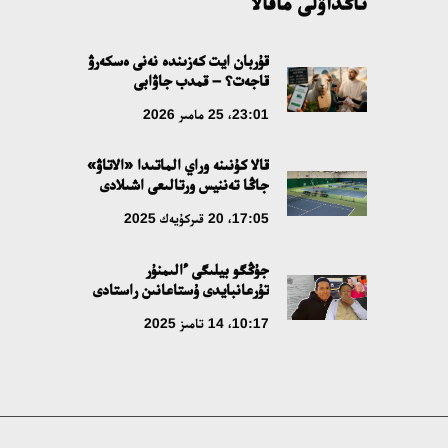
تاڭداۋلى ماقالا
قۇربان ايت كەزىندە نەنى ەسكەرۋ
قاجەت؟ – قمدب جاۋابى
23:01، 25 مامىر 2026
قالا كۇنىنە وراي الماتىدا «الاتاۋ»
جاڭا تەننيس ورتالىعى اشىلادى
17:05، 20 قىركۇيەك 2025
جۇڭگو بيلىگى ءالىمنۇر
تۇرعانبايدى ۇستاعانىن راستادى
10:17، 14 تامىز 2025