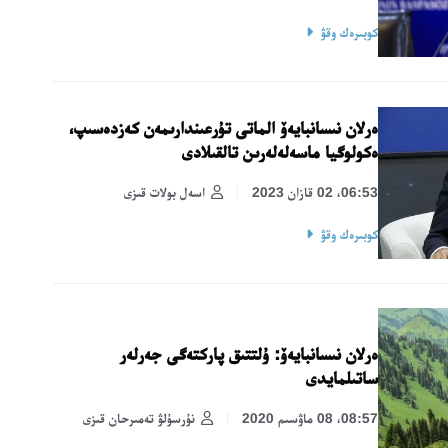
كوبىرەك وقۋ
ەرلان نىسانبايەۆ الماتى تۇرعىندارىمەن كەزدەسىپ،
ەكولوگيا ماسەلەلەرىن تالقىلادى
06:53، 02 قازان 2023
اسەل بولات قىزى
كوبىرەك وقۋ
ەرلان نىسانبايەۆ: ۇلتتىق پاركتەگى جەرلەر
ساتىلمايدى
08:57، 08 ماۋسىم 2020
نۇرسۇلۋ تەمىرحان قىزى