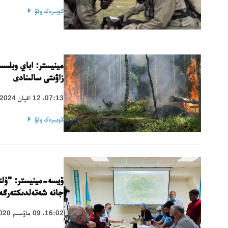
كوبىرەك وقۋ
مينيستر: اباي وبلىس
زاۋىتى سالىنادى
07:13، 12 اقپان 2024
كوبىرەك وقۋ
ۆيسە-مينيستر: "ۇلت
جانە شەتەلدىكتەرگە
16:02، 09 ماۋسىم 2020