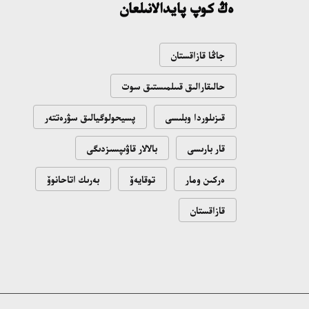
ەڭ كوپ پايدالانىلعان
جاڭا قازاقستان
حالىقارالىق قىىلمىستىق سوت
قىزىلوردا وبلىسى
پسيحولوگيالىق سۋرەتتەر
قار بارىسى
بالالار قاۋىپسىزدىگى
ەركىن ومار
توقايەۆ
بەرىك اتاحانوۆ
قازاقستان