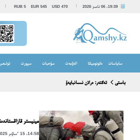
19:39، 06 تامىز 2026
470
USD
545
EUR
5
RUB
ساياسات
ەكونوميكا
الەۋمەت
سۇحبات
سپورت
تولىعىر
باستى
تەگتەر: ەرلان نىسانبايەۆ
مينيستر قازاقستاندى
14:58، 15 ءساۋىر 2025