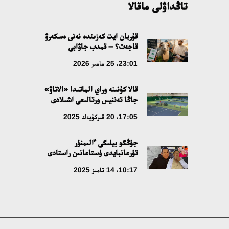
تاڭداۋلى ماقالا
قۇربان ايت كەزىندە نەنى ەسكەرۋ
قاجەت؟ – قمدب جاۋابى
23:01، 25 مامىر 2026
قالا كۇنىنە وراي الماتىدا «الاتاۋ»
جاڭا تەننيس ورتالىعى اشىلادى
17:05، 20 قىركۇيەك 2025
جۇڭگو بيلىگى ءالىمنۇر
تۇرعانبايدى ۇستاعانىن راستادى
10:17، 14 تامىز 2025