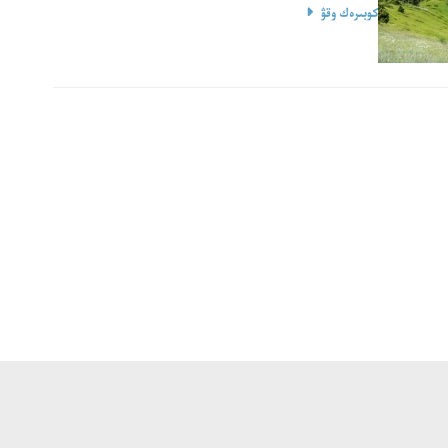
كوبىرەك وقۋ