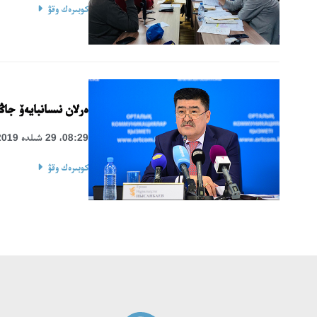
كوبىرەك وقۋ
ەرلان نىسانبايەۆ جاڭ
08:29، 29 شىلدە 2019
كوبىرەك وقۋ