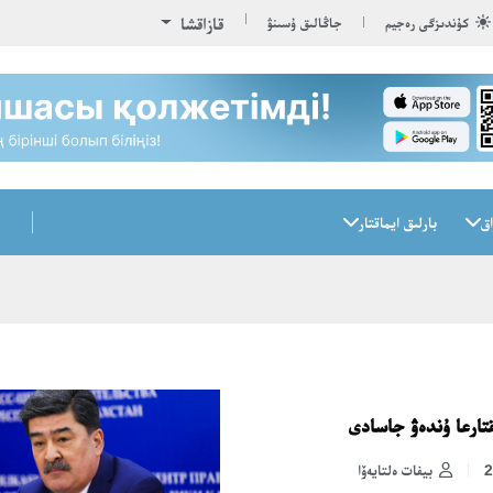
قازاقشا
كۇندىزگى رەجيم
جاڭالىق ۇسىنۋ
اق
بارلىق ايماقتار
قتارعا ۇندەۋ جاسادى
بيفات ەلتايەۆا