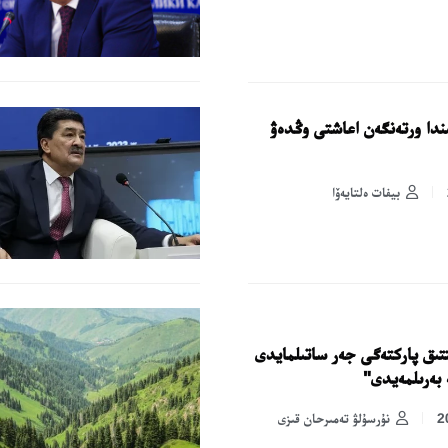
ىندا ورتەنگەن اعاشتى وڭدەۋ
بيفات ەلتايەۆا
تىق پاركتەگى جەر ساتىلمايدى
 بەرىلمەيدى"
نۇرسۇلۋ تەمىرحان قىزى