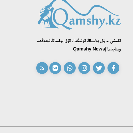
قامشى - ۇل بولساڭ قولىڭدا، قۇل بولساڭ توبەڭدە
وينايدى!|Qamshy News