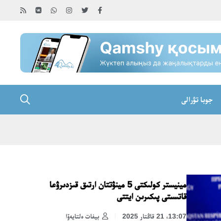
جوبا تۋرالى
مينيستر كولىكتى 5 مينۋتتان ارتىق قىزدىرۋعا
قاتىستى پىكىرىن ايتتى
13:07، 21 قاڭتار 2025
بيفات ەلتايەۆا