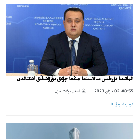
الماتىدا قۇرىلىس سالاسىندا مىڭعا جۋىق بۇزۋشىلىق انىقتالدى
08:55، 02 قازان 2023
اسەل بولات قىزى
كوبىرەك وقۋ