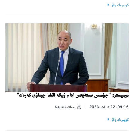
كوبىرەك وقۋ
مينيستر: "جۇمىس ىستەيتىن ادام ۇيگە اقشا جيناۋى كەرەك"
09:16، 22 قاراشا 2023
بيفات ەلتايەۆا
كوبىرەك وقۋ