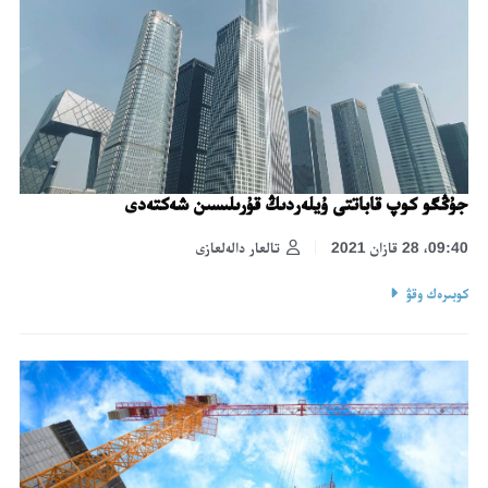
جۇڭگو كوپ قاباتتى ۇيلەردىڭ قۇرىلىسىن شەكتەدى
09:40، 28 قازان 2021
تالعار دالەلعازى
كوبىرەك وقۋ