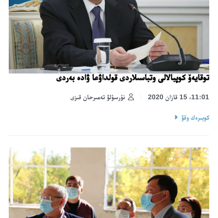
توقايەۆ كوپبالالى وتباسىلاردى قولداۋعا ۋادە بەردى
11:01، 15 قازان 2020
نۇرسۇلۋ تەمىرحان قىزى
كوبىرەك وقۋ