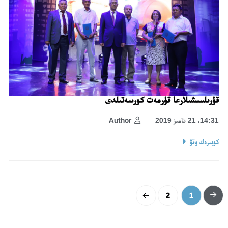
قۇرىلىسشىلارعا قۇرمەت كورسەتىلدى
14:31، 21 تامىز 2019
Author
كوبىرەك وقۋ
2
1