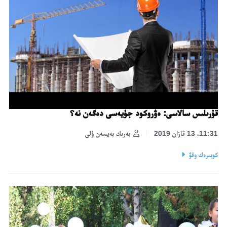
قۇرىلىس سالاسى: ەۋروكود جۇيەسى دەگەن نە؟
11:31، 13 قازان 2019
بەرىك بەيسەن ۇلى
كوبىرەك وقۋ