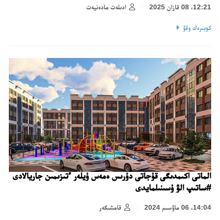
12:21، 08 قازان 2025
ادىلەت مادەنيەت
كوبىرەك وقۋ
الماتى اكىمدىگى قۇجاتى دۇرىس ەمەس ۇيلەر ءتىزىمىن جاريالادى
#ساتىپ الۋ ۇسىنىلمايدى
14:04، 06 ماۋسىم 2024
قامشىگەر