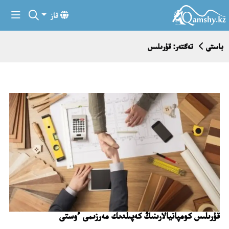
قاز
باستى
تەگتەر: قۇرىلىس
قۇرىلىس كومپانيالارىنىڭ كەپىلدىك مەرزىمى ءوستى