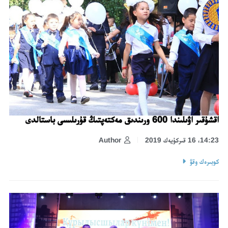
اقشۇقىر اۋىلىندا 600 ورىندىق مەكتەپتىڭ قۇرىلىسى باستالدى
14:23، 16 قىركۇيەك 2019
Author
كوبىرەك وقۋ