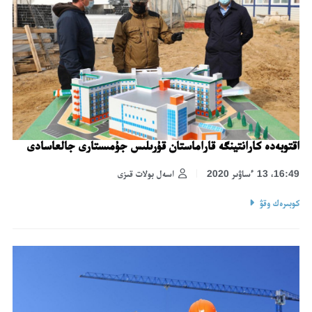
اقتوبەدە كارانتينگە قاراماستان قۇرىلىس جۇمىستارى جالعاسادى
16:49، 13 ءساۋىر 2020
اسەل بولات قىزى
كوبىرەك وقۋ