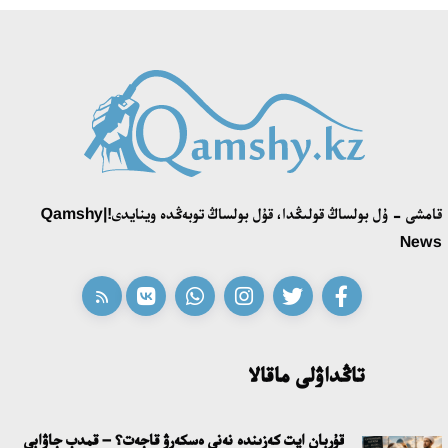
قامشى - ۇل بولساڭ قولىڭدا، قۇل بولساڭ توبەڭدە وينايدى!|Qamshy
News
تاڭداۋلى ماقالا
قۇربان ايت كەزىندە نەنى ەسكەرۋ قاجەت؟ – قمدب جاۋابى