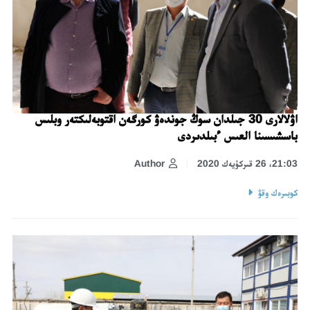
اۋلالارى 30 جىلدان سوڭ جوندەۋ كورگەن اقتوبەلىكتەر وبلىس
باسشىسىنا العىس ءبىلدىردى
21:03، 26 قىركۇيەك 2020
Author
كوبىرەك وقۋ