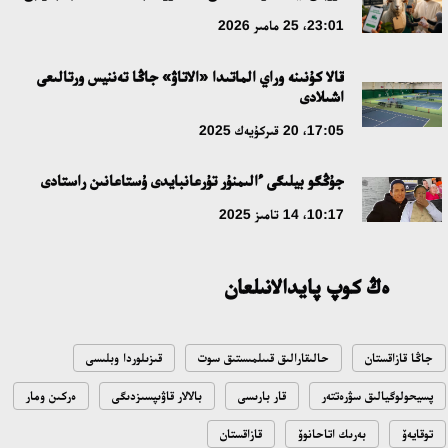
23:01، 25 مامىر 2026
قالا كۇنىنە وراي الماتىدا «الاتاۋ» جاڭا تەننيس ورتالىعى
اشىلادى
17:05، 20 قىركۇيەك 2025
جۇڭگو بيلىگى ءالىمنۇر تۇرعانبايدى ۇستاعانىن راستادى
10:17، 14 تامىز 2025
ەڭ كوپ پايدالانىلعان
جاڭا قازاقستان
حالىقارالىق قىىلمىستىق سوت
قىزىلوردا وبلىسى
پسيحولوگيالىق سۋرەتتەر
قار بارىسى
بالالار قاۋىپسىزدىگى
ەركىن ومار
توقايەۆ
بەرىك اتاحانوۆ
قازاقستان