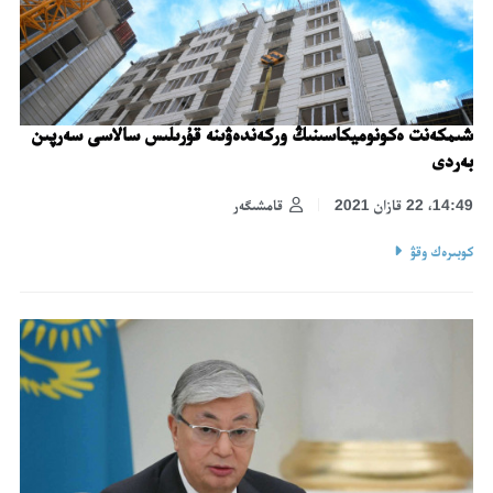
شىمكەنت ەكونوميكاسىنىڭ وركەندەۋىنە قۇرىلىس سالاسى سەرپىن
بەردى
14:49، 22 قازان 2021
قامشىگەر
كوبىرەك وقۋ