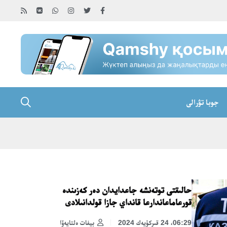
جوبا تۋرالى
حالىقتى توتەنشە جاعدايدان دەر كەزىندە
قورعاماعاندارعا قانداي جازا قولدانىلادى
06:29، 24 قىركۇيەك 2024
بيفات ەلتايەۆا