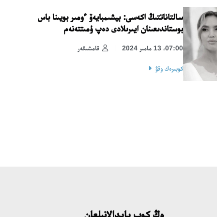
سالتاناتتىڭ اكەسى: بيشىمبايەۆ ءومىر بويىنا باس
بوستاندىعىنان ايىرىلادى دەپ ۇمىتتەنەم
07:00، 13 مامىر 2024
قامشىگەر
كوبىرەك وقۋ
ەڭ كوپ پايدالانىلعان