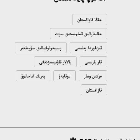
جاڭا قازاقستان
حالىقارالىق قىىلمىستىق سوت
قىزىلوردا وبلىسى
پسيحولوگيالىق سۋرەتتەر
قار بارىسى
بالالار قاۋىپسىزدىگى
ەركىن ومار
توقايەۆ
بەرىك اتاحانوۆ
قازاقستان