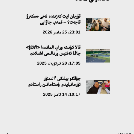
قۇربان ايت كەزىندە نەنى ەسكەرۋ
قاجەت؟ – قمدب جاۋابى
23:01، 25 مامىر 2026
قالا كۇنىنە وراي الماتىدا «الاتاۋ»
جاڭا تەننيس ورتالىعى اشىلادى
17:05، 20 قىركۇيەك 2025
جۇڭگو بيلىگى ءالىمنۇر
تۇرعانبايدى ۇستاعانىن راستادى
10:17، 14 تامىز 2025