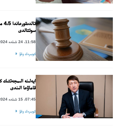
سوتتالدى
11:58، 24 شىلدە 2024
كوبىرەك وقۋ
ايەلىنە الىمجەتتىك 
قاماۋعا الىندى
07:45، 15 شىلدە 2024
كوبىرەك وقۋ