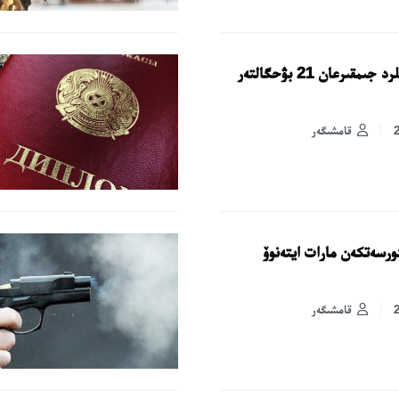
تالدىقورعاندا 4،5 ملرد جىمقىرعان 21 بۋحگالتەر
قامشىگەر
كورسەتكەن مارات ايتەنوۆ
قامشىگەر