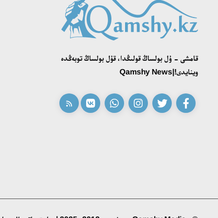
قامشى - ۇل بولساڭ قولىڭدا، قۇل بولساڭ توبەڭدە
وينايدى!|Qamshy News