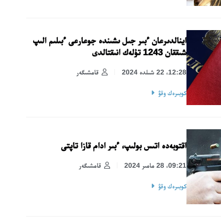
اينالدىرعان ءبىر جىل ىشىندە جوعارعى ءبىلىم الىپ
شىققان 1243 تۇلەك انىقتالدى
12:28، 22 شىلدە 2024
قامشىگەر
كوبىرەك وقۋ
اقتوبەدە اتىس بولىپ، ءبىر ادام قازا تاپتى
09:21، 28 مامىر 2024
قامشىگەر
كوبىرەك وقۋ