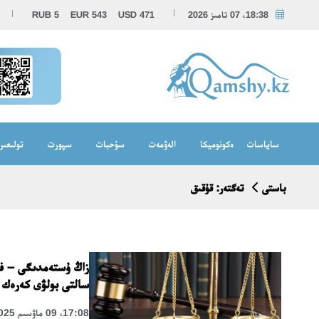
18:38، 07 تامىز 2026
471
USD
543
EUR
5
RUB
ساياسات
ەكونوميكا
الەۋمەت
سۇحبات
سپورت
تولىعىر
باستى
تەگتەر: قۇقىق
زاڭ ۇستەمدىگى – فو
سالتى بولۋى كەرەك
17:08، 09 ماۋسىم 2025