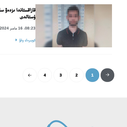
قازاقستاندا ىزدەۋ س
ۇستالدى
08:23، 16 مامىر 2024
كوبىرەك وقۋ
4
3
2
1