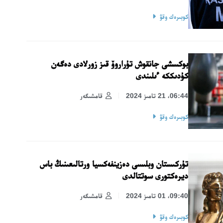
كوبىرەك وقۋ
بوكسشى جانقوش تۇراروۆ قىز زورلادى دەگەن
كۇدىككە ءىلىندى
06:44، 21 تامىز 2024
قامشىگەر
كوبىرەك وقۋ
تۇركىستان وبلىسى دەزينفەكسيا ورتالىعىنىڭ باس
ديرەكتورى سوتتالدى
09:40، 01 تامىز 2024
قامشىگەر
كوبىرەك وقۋ