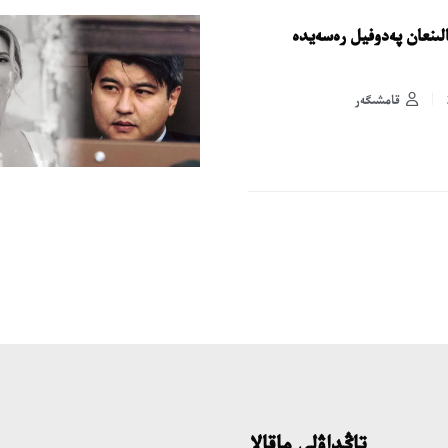
الىنعان پەدوفيل رەسەيدە
قامشىگەر
تاڭداۋلى ماقالا