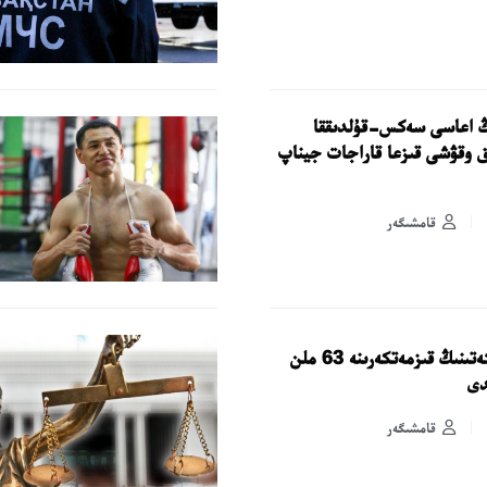
ىڭ اعاسى سەكس-قۇلدىققا
ىق وقۋشى قىزعا قاراجات جيناپ
قامشىگەر
پارا العان كەدەن بەكەتىنىڭ قىزمەتكەرىنە 63 ملن
دى
قامشىگەر