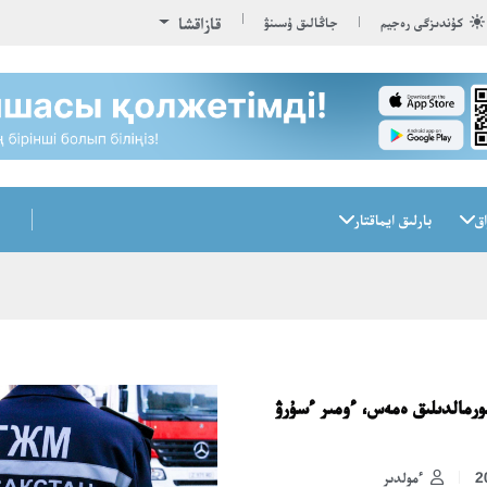
قازاقشا
كۇندىزگى رەجيم
جاڭالىق ۇسىنۋ
اق
بارلىق ايماقتار
رمالدىلىق ەمەس، ءومىر ءسۇرۋ
ءمولدىر