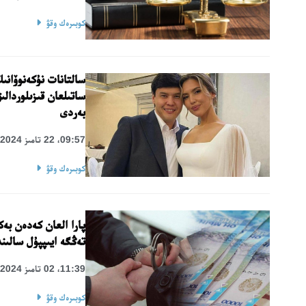
كوبىرەك وقۋ
سالتانات نۇكەنوۆان
ساتىلعان قىزىلوردال
بەردى
09:57، 22 تامىز 2024
كوبىرەك وقۋ
تەڭگە ايىپپۇل سالىن
11:39، 02 تامىز 2024
كوبىرەك وقۋ