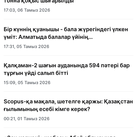
тонна қоқыс шығарылды
17:03, 06 Тамыз 2026
Бір күннің қуанышы - бала жүрегіндегі үлкен
үміт: Алматыда балалар үйінің
тәрбиеленушілеріне мерекелік күн
17:31, 05 Тамыз 2026
ұйымдастырылды
Қалқаман-2 шағын ауданында 594 пәтері бар
тұрғын үйді салып бітті
15:09, 05 Тамыз 2026
Scopus-қа мақала, шетелге қаржы: Қазақстан
ғылымының есебі кімге керек?
00:21, 01 Тамыз 2026