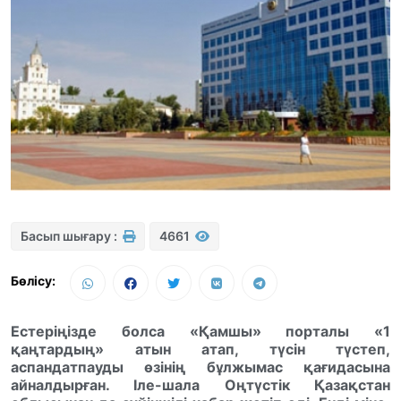
Басып шығару :
4661
Бөлісу:
Естеріңізде болса «Қамшы» порталы «1
қаңтардың» атын атап, түсін түстеп,
аспандатпауды өзінің бұлжымас қағидасына
айналдырған. Іле-шала Оңтүстік Қазақстан