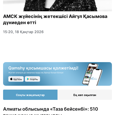
АМСК жүйесінің жетекшісі Айгүл Қасымова
дүниеден өтті
15:20, 18 Қаңтар 2026
Соңғы жаңалықтар
Ең көп оқылған
Алматы облысында «Таза бейсенбі»: 510