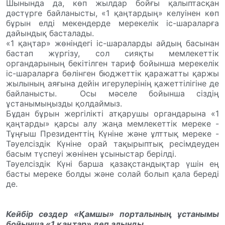
Шынында да, көп жылдар бойғы қалыптасқан
дәстүрге байланысты, «1 қаңтардың» келуінен көп
бұрын елді мекендерде мерекелік іс-шараларға
дайындық басталады.
«1 қаңтар» жөніндегі іс-шараларды айдың басынан
бастап жүргізу, сол сияқты мемлекеттік
органдарының бекітілген тариф бойынша мерекелік
іс-шараларға бөлінген бюджеттік қаражатты қаржы
жылының аяғына дейін игерулерінің қажеттілігіне де
байланысты.
Осы мәселе бойынша сіздің
ұстанымыңызды қолдаймыз.
Бұдан бұрын жергілікті атқарушы органдарына «1
қаңтарды» қарсы алу жаңа мемлекеттік мереке -
Тұңғыш Президенттің Күніне және ұлттық мереке -
Тәуелсіздік Күніне орай тақырыптық ресімдеуден
басым түспеуі жөнінен ұсыныстар берілді.
Тәуелсіздік Күні барша қазақстандықтар үшін ең
басты мереке болды және солай болып қала береді
де.
Кейбір сөздер «Қамшы» порталының ұстанымы
бойынша «1 қаңтар» деп алынды.