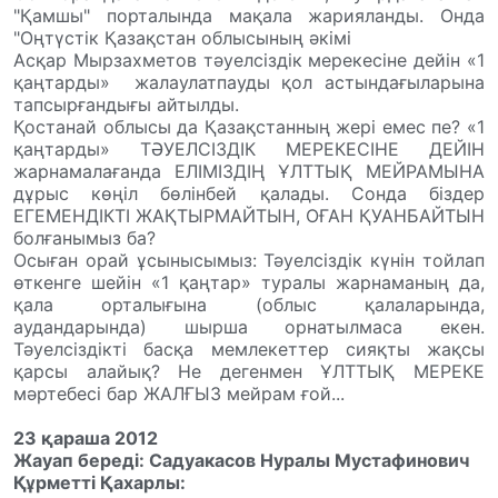
"Қамшы" порталында мақала жарияланды. Онда
"Оңтүстік Қазақстан облысының әкімі
Асқар Мырзахметов тәуелсіздік мерекесіне дейін «1
қаңтарды»
жалаулатпауды қол астындағыларына
тапсырғандығы айтылды.
Қостанай облысы да Қазақстанның жері емес пе? «1
қаңтарды» ТӘУЕЛСІЗДІК МЕРЕКЕСІНЕ ДЕЙІН
жарнамалағанда ЕЛІМІЗДІҢ ҰЛТТЫҚ МЕЙРАМЫНА
дұрыс көңіл бөлінбей қалады. Сонда біздер
ЕГЕМЕНДІКТІ ЖАҚТЫРМАЙТЫН, ОҒАН ҚУАНБАЙТЫН
болғанымыз ба?
Осыған орай ұсынысымыз: Тәуелсіздік күнін тойлап
өткенге шейін «1 қаңтар» туралы жарнаманың да,
қала орталығына (облыс қалаларында,
аудандарында) шырша орнатылмаса екен.
Тәуелсіздікті басқа мемлекеттер сияқты жақсы
қарсы алайық? Не дегенмен ҰЛТТЫҚ МЕРЕКЕ
мәртебесі бар ЖАЛҒЫЗ мейрам ғой...
23 қараша 2012
Жауап береді: Садуакасов Нуралы Мустафинович
Құрметті Қахарлы
: