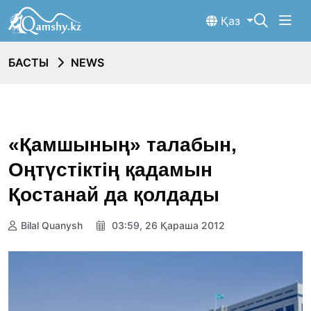
Қаз
БАСТЫ
NEWS
«Қамшының» талабын,
Оңтүстіктің қадамын
Қостанай да қолдады
Bilal Quanysh
03:59, 26 Қараша 2012