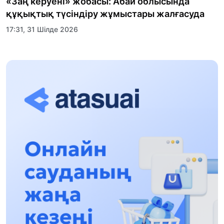
«Заң керуені» жобасы: Абай облысында
құқықтық түсіндіру жұмыстары жалғасуда
17:31, 31 Шілде 2026
Халықаралық «Формула-1 H2O» жарысын
Қонаев қаласында өткізу жоспарлануда
13:13, 30 Шілде 2026
Асхат Асылбеков: Күшті билікке күшті
тұлғалар керек!
12:01, 28 Шілде 2026
Абзал Достияр: Думан Мұхаметкәрімді
Алматы түрмесіне ауыстыруы мүмкін
16:15, 27 Шілде 2026