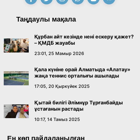
Қазақ тіліндегі «құт» концептісінің
Таңдаулы мақала
лингвомәдени сипаты
09:21, 21 Шілде 2026
Құрбан айт кезінде нені ескеру қажет?
– ҚМДБ жауабы
Абайдың адам тәрбиесі туралы
23:01, 25 Мамыр 2026
көзқарастарының өзектілігі
Қала күніне орай Алматыда «Алатау»
18:59, 20 Шілде 2026
жаңа теннис орталығы ашылады
17:05, 20 Қыркүйек 2025
Жасанды интеллект: адамзаттың көмекшісі
ме, әлде бәсекелесі ме?
Қытай билігі Әлімнұр Тұрғанбайды
18:16, 20 Шілде 2026
ұстағанын растады
10:17, 14 Тамыз 2025
Ұлттық архивтің ашылғанына 20 жыл: негізгі
жетістіктері мен даму бағыты
Ең көп пайдаланылған