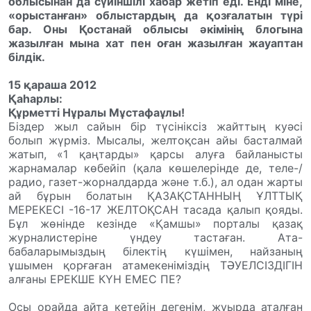
облысынан да сүйіншілі хабар жетіп еді. Енді міне,
«орыстанған» облыстардың да қозғалатын түрі
бар. Оны Қостанай облысы әкімінің блогына
жазылған мына хат пен оған жазылған жауаптан
білдік.
15 қараша 2012
Қаһарлы:
Құрметті Нұралы Мұстафаұлы!
Біздер жыл сайын бір түсініксіз жайттың куәсі
болып жүрміз. Мысалы, желтоқсан айы басталмай
жатып, «1 қаңтарды» қарсы алуға байланысты
жарнамалар көбейіп (қала көшелерінде де, теле-/
радио, газет-жорналдарда және т.б.), ал одан жарты
ай бұрын болатын ҚАЗАҚСТАННЫҢ ҰЛТТЫҚ
МЕРЕКЕСІ -16-17 ЖЕЛТОҚСАН тасада қалып қояды.
Бұл жөнінде кезінде «Қамшы» порталы қазақ
журналистеріне үндеу тастаған. Ата-
бабаларымыздың білектің күшімен, найзаның
ұшымен қорғаған атамекеніміздің ТӘУЕЛСІЗДІГІН
алғаны ЕРЕКШЕ КҮН ЕМЕС ПЕ?
Осы орайда айта кетейін дегенім, жуырда аталған