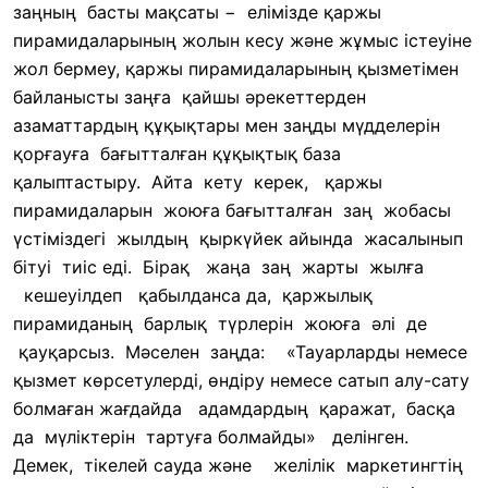
заңның басты мақсаты − елімізде қаржы
пирамидаларының жолын кесу және жұмыс істеуіне
жол бермеу, қаржы пирамидаларының қызметімен
байланысты заңға қайшы әрекеттерден
азаматтардың құқықтары мен заңды мүдделерін
қорғауға бағытталған құқықтық база
қалыптастыру.
Айта кету керек, қаржы
пирамидаларын жоюға бағытталған заң жобасы
үстіміздегі жылдың қыркүйек айында жасалынып
бітуі тиіс еді. Бірақ жаңа заң жарты жылға
кешеуілдеп қабылданса да, қаржылық
пирамиданың барлық түрлерін жоюға әлі де
қауқарсыз. Мәселен заңда: «Тауарларды немесе
қызмет көрсетулерді, өндіру немесе сатып алу-сату
болмаған жағдайда адамдардың қаражат, басқа
да мүліктерін тартуға болмайды» делінген.
Демек, тікелей сауда және желілік маркетингтің