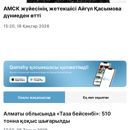
АМСК жүйесінің жетекшісі Айгүл Қасымова
дүниеден өтті
15:20, 18 Қаңтар 2026
Соңғы жаңалықтар
Ең көп оқылған
Алматы облысында «Таза бейсенбі»: 510
тонна қоқыс шығарылды
17:03, 06 Тамыз 2026