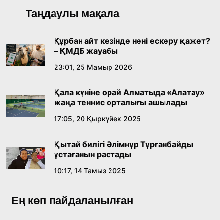
Қазақ тіліндегі «құт» концептісінің
Таңдаулы мақала
лингвомәдени сипаты
09:21, 21 Шілде 2026
Құрбан айт кезінде нені ескеру қажет?
– ҚМДБ жауабы
Абайдың адам тәрбиесі туралы
23:01, 25 Мамыр 2026
көзқарастарының өзектілігі
Қала күніне орай Алматыда «Алатау»
18:59, 20 Шілде 2026
жаңа теннис орталығы ашылады
17:05, 20 Қыркүйек 2025
Жасанды интеллект: адамзаттың көмекшісі
ме, әлде бәсекелесі ме?
Қытай билігі Әлімнұр Тұрғанбайды
18:16, 20 Шілде 2026
ұстағанын растады
10:17, 14 Тамыз 2025
Ұлттық архивтің ашылғанына 20 жыл: негізгі
жетістіктері мен даму бағыты
Ең көп пайдаланылған
17:09, 20 Шілде 2026