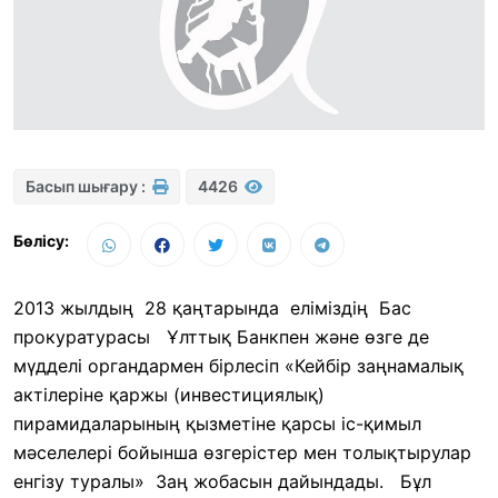
Басып шығару :
4426
Бөлісу:
2013 жылдың 28 қаңтарында еліміздің Бас
прокуратурасы Ұлттық Банкпен және өзге де
мүдделі органдармен бірлесіп «Кейбір заңнамалық
актілеріне қаржы (инвестициялық)
пирамидаларының қызметіне қарсы іс-қимыл
мәселелері бойынша өзгерістер мен толықтырулар
енгізу туралы» Заң жобасын дайындады. Бұл