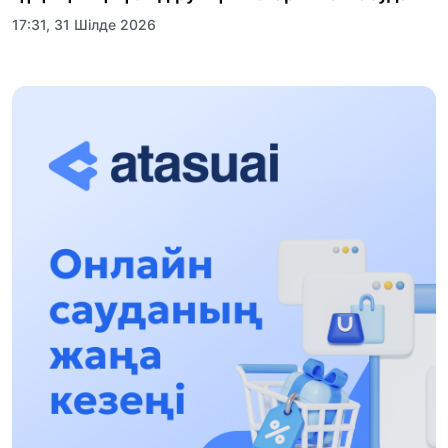
17:31, 31 Шілде 2026
Халықаралық «Формула-1 H2O» жарысын
Қонаев қаласында өткізу жоспарлануда
13:13, 30 Шілде 2026
Асхат Асылбеков: Күшті билікке күшті
тұлғалар керек!
12:01, 28 Шілде 2026
Абзал Достияр: Думан Мұхаметкәрімді
Алматы түрмесіне ауыстыруы мүмкін
16:15, 27 Шілде 2026
Өскенбай Құлатайұлы: Руханиятқа қызмет