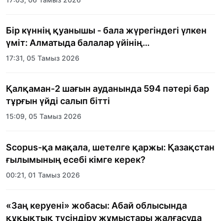
Бір күннің қуанышы - бала жүрегіндегі үлкен
үміт: Алматыда балалар үйінің
тәрбиеленушілеріне мерекелік күн
17:31, 05 Тамыз 2026
ұйымдастырылды
Қалқаман-2 шағын ауданында 594 пәтері бар
тұрғын үйді салып бітті
15:09, 05 Тамыз 2026
Scopus-қа мақала, шетелге қаржы: Қазақстан
ғылымының есебі кімге керек?
00:21, 01 Тамыз 2026
«Заң керуені» жобасы: Абай облысында
құқықтық түсіндіру жұмыстары жалғасуда