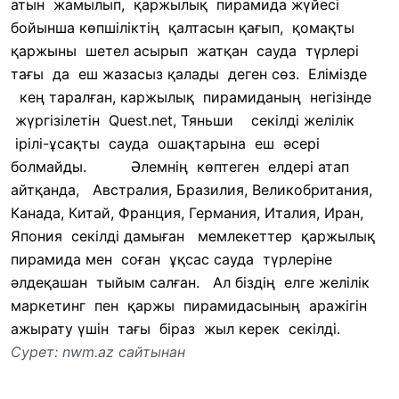
атын жамылып, қаржылық пирамида жүйесі
бойынша көпшіліктің қалтасын қағып, қомақты
қаржыны шетел асырып жатқан сауда түрлері
тағы да еш жазасыз қалады деген сөз. Елімізде
кең таралған, каржылық пирамиданың негізінде
жүргізілетін Quest.net, Тяньши секілді желілік
ірілі-ұсақты сауда ошақтарына еш әсері
болмайды.
Әлемнің көптеген елдері атап
айтқанда, Австралия, Бразилия, Великобритания,
Канада, Китай, Франция, Германия, Италия, Иран,
Япония секілді дамыған мемлекеттер қаржылық
пирамида мен соған ұқсас сауда түрлеріне
әлдеқашан тыйым салған. Ал біздің елге желілік
маркетинг пен қаржы пирамидасының аражігін
ажырату үшін тағы біраз жыл керек секілді.
Сурет: nwm.az сайтынан