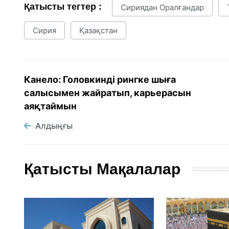
Қатысты тегтер :
Сириядан Оралғандар
Сирия
Қазақстан
Канело: Головкинді рингке шыға
салысымен жайратып, карьерасын
аяқтаймын
Алдыңғы
Қатысты Мақалалар