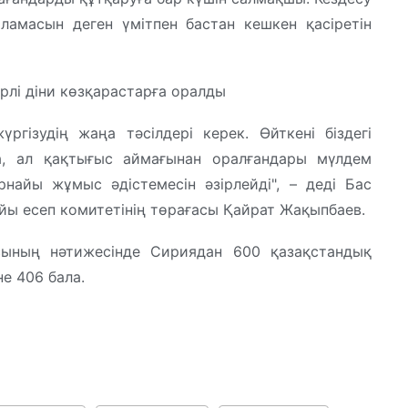
ламасын деген үмітпен бастан кешкен қасіретін
рлі діни көзқарастарға оралды
гізудің жаңа тәсілдері керек. Өйткені біздегі
а, ал қақтығыс аймағынан оралғандары мүлдем
найы жұмыс әдістемесін әзірлейді", – деді Бас
ы есеп комитетінің төрағасы Қайрат Жақыпбаев.
сының нәтижесінде Сириядан 600 қазақстандық
е 406 бала.