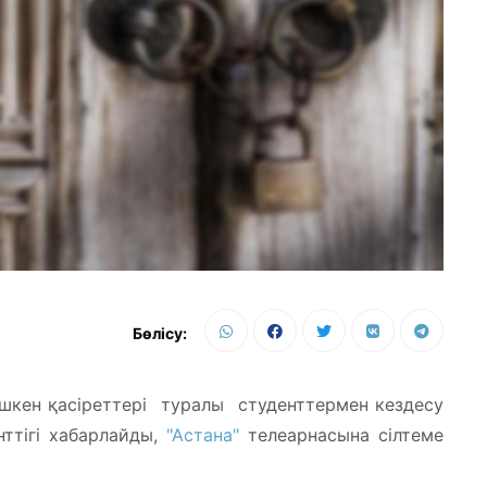
Бөлісу:
шкен қасіреттері туралы студенттермен кездесу
нттігі хабарлайды,
"Астана"
телеарнасына сілтеме