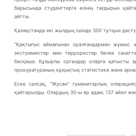
барысында студенттерге өзінің тағдырын қайта
айтты.
Қазақстанда екі жылдың ішінде 300 тұтқын дәстү
"Қақтығыс аймағынан оралғандармен жұмыс жүр
экстремистер мен террористер бөлек санатт
басқаша. Құзырлы органдар оларға қатысты ар
прокуратураның құқықтық статистика және арнай
Еске салсақ, "Жусан" гуманитарлық операция
қайтарылды. Олардың 30-ы ер адам, 137 әйел жән