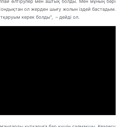
жаппай өлтірулер мен аштық болды. Мен мұның бәрі
 Сондықтан ол жерден шығу жолын іздей бастадым.
тқаруым керек болды", – дейді ол.
ағандарды құтқаруға бар күшін салмақшы. Кездесу