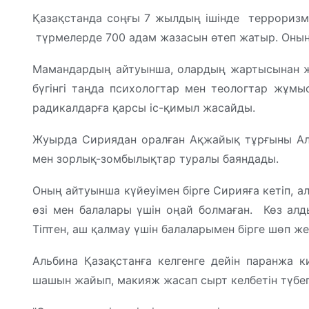
Қазақстанда соңғы 7 жылдың ішінде терроризм
түрмелерде 700 адам жазасын өтеп жатыр. Оның 
Мамандардың айтуынша, олардың жартысынан жу
бүгінгі таңда психологтар мен теологтар жұмы
радикалдарға қарсы іс-қимыл жасайды.
Жуырда Сириядан оралған Ақжайық тұрғыны Ал
мен зорлық-зомбылықтар туралы баяндады.
Оның айтуынша күйеуімен бірге Сирияға кетіп, а
өзі мен балалары үшін оңай болмаған. Көз ал
Тіптен, аш қалмау үшін балаларымен бірге шөп же
Альбина Қазақстанға келгенге дейін паранжа к
шашын жайып, макияж жасап сырт келбетін түбеге