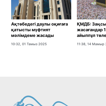
ҚМДБ: Заңс
Ақтөбедегі даулы оқиғаға
жасағандар 1
қатысты мүфтият
сы
айыппұл төле
мәлімдеме жасады
11:38, 14 Мамыр
10:32, 01 Тамыз 2025