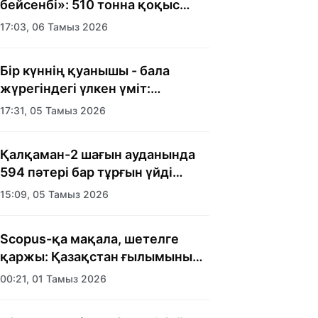
бейсенбі»: 510 тонна қоқыс
шығарылды
17:03, 06 Тамыз 2026
Бір күннің қуанышы - бала
жүрегіндегі үлкен үміт:
Алматыда балалар үйінің
17:31, 05 Тамыз 2026
тәрбиеленушілеріне мерекелік
күн ұйымдастырылды
Қалқаман-2 шағын ауданында
594 пәтері бар тұрғын үйді
салып бітті
15:09, 05 Тамыз 2026
Scopus-қа мақала, шетелге
қаржы: Қазақстан ғылымының
есебі кімге керек?
00:21, 01 Тамыз 2026