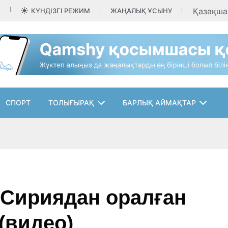
Қазақш
КҮНДІЗГІ РЕЖИМ
ЖАҢАЛЫҚ ҰСЫНУ
СПОРТ
ТОЛЫҒЫРАҚ
БАРЛЫҚ АЙМАҚТАР
 Сириядан оралған
(видео)