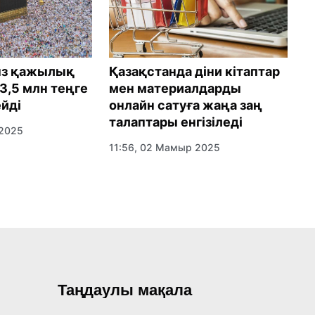
Қазақстанда діни кітаптар
ыз қажылық
мен материалдарды
3,5 млн теңге
Ү
онлайн сатуға жаңа заң
йді
м
талаптары енгізіледі
 2025
14
11:56, 02 Мамыр 2025
Таңдаулы мақала