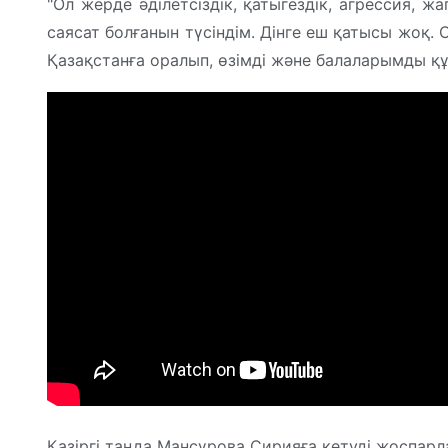
"Ол жерде әділетсіздік, қатыгездік, агрессия, 
саясат болғанын түсіндім. Дінге еш қатысы жоқ.
Қазақстанға оралып, өзімді және балаларымды құ
Қазіргі таңда Мансұрова Сирияға кетуді жоспарл