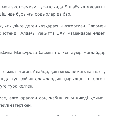
 мен экстремизм тұрғысында 9 шабуыл жасалып,
ішінде бұрынғы содырлар да бар.
ығы дінге деген көзқарасын өзгерткен. Олармен
с істейді. Алдағы уақытта БҰҰ мамандары елдегі
ьбина Мансұрова басынан өткен ауыр жағдайдар
лты жыл тұрған. Алайда, қақтығыс аймағынан шығу
дында күн сайын адамдардың қырылғанын көрген.
уге тура келген.
исе, елге оралған соң жабық киім киюді қойып,
йлі өзгерткен.