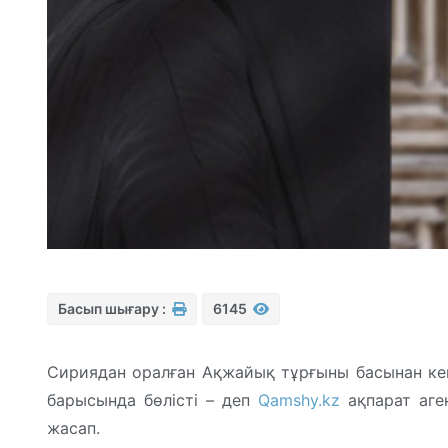
Басып шығару :
6145
Сириядан оралған Ақжайық тұрғыны басынан ке
барысында бөлісті – деп
Qamshy.kz
ақпарат аге
жасап.