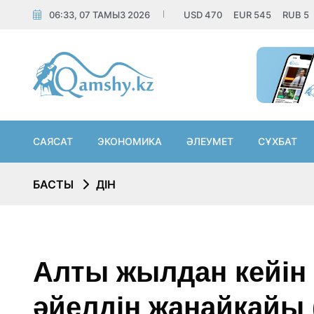
06:33, 07 ТАМЫЗ 2026
USD
470
EUR
545
RUB
5
САЯСАТ
ЭКОНОМИКА
ӘЛЕУМЕТ
СҰХБАТ
БАСТЫ
ДІН
Алты жылдан кейін
әйелдің жанайқайы 