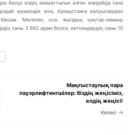
ры басқа елдің азаматтығын алған жағдайда ғана
ұндай мүмкіндік жоқ. Қазақстанға келушілерден
 басым. Мәселен, осы жылдың қаңтар-мамыр
рдің саны 3 662 адам болса, кеткендердің саны 10
ы
Маңғыстаулық пара
пауэрлифтингшілер: біздің жеңісіміз,
елдің жеңісі!
Келесі