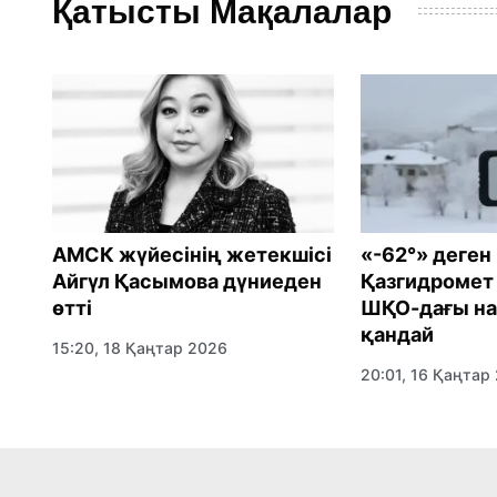
Қатысты Мақалалар
АМСК жүйесінің жетекшісі
«-62°» деген
Айгүл Қасымова дүниеден
Қазгидромет 
өтті
ШҚО-дағы н
қандай
15:20, 18 Қаңтар 2026
20:01, 16 Қаңтар
ция