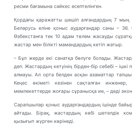
ресми бағамына сәйкес есептелінген.
Қордағы қаражатты шешіп алғандардың 7 мың 30
Беларусь еліне қоныс аударғандар саны – 36. 
Өзбекстанға тек 10 адам төлем жасауды сұратқан
жастар мен білікті мамандардың кетіп жатыр.
– Бұл жерде екі санатқа бөлуге болады. Жаста
деп. Жастардың кетуінің бірден-бір себебі – ішкі
алмауы. Ал орта белден асқан азаматтар тапшы
Кеңес өкіметі кезінен сақталған инженер,
мемлекеттерде жоғары сұранысқа ие, – деді эко
Сарапшылар қоныс аударғандардың ішінде байырғ
айтады. Бірақ, жастардың көбі шетелдік ком
қызығып жүрген көрінеді.