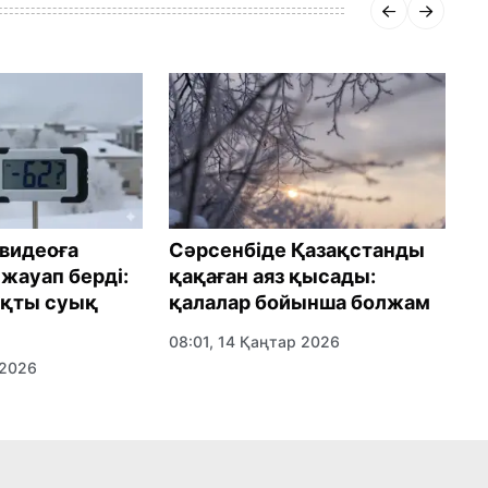
 видеоға
Сәрсенбіде Қазақстанды
1
жауап берді:
қақаған аяз қысады:
б
ақты суық
қалалар бойынша болжам
ө
08:01, 14 Қаңтар 2026
0
 2026