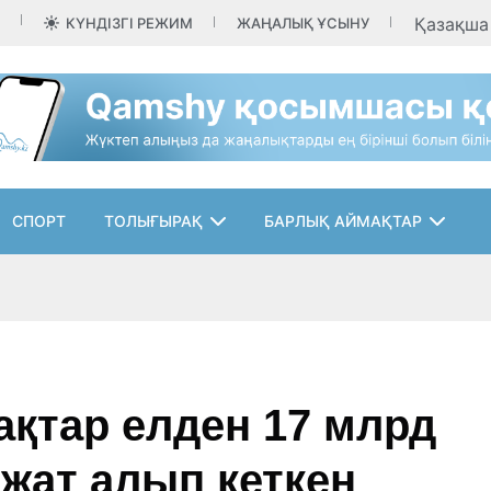
Қазақш
КҮНДІЗГІ РЕЖИМ
ЖАҢАЛЫҚ ҰСЫНУ
СПОРТ
ТОЛЫҒЫРАҚ
БАРЛЫҚ АЙМАҚТАР
ақтар елден 17 млрд
ажат алып кеткен