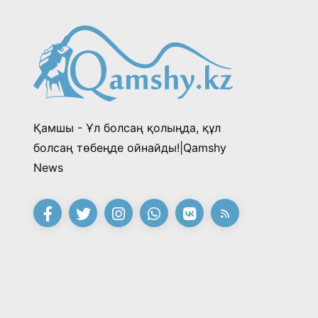
Қамшы - Ұл болсаң қолыңда, құл
болсаң төбеңде ойнайды!|Qamshy
News