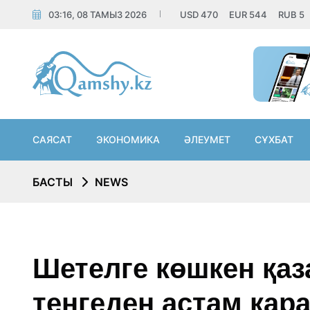
03:16, 08 ТАМЫЗ 2026
USD
470
EUR
544
RUB
5
САЯСАТ
ЭКОНОМИКА
ӘЛЕУМЕТ
СҰХБАТ
БАСТЫ
NEWS
Шетелге көшкен қаз
теңгеден астам қар