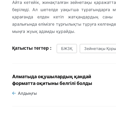
Айта кетейік, жинақталған зейнетақы қаражатта
беріледі. Ал шетелде уақытша тұратындарға м
қарағанда елден кетіп жатқандардың саны
аралығында елімізге тұрғылықты тұруға келгенде
мыңға жуық адамды құрайды.
Қатысты тегтер :
БЖЗҚ
Зейнетақы Қор
Алматыда оқушылардың қандай
форматта оқитыны белгілі болды
Алдыңғы