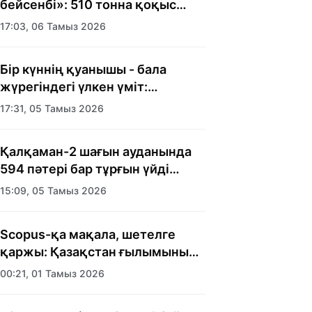
бейсенбі»: 510 тонна қоқыс
шығарылды
17:03, 06 Тамыз 2026
Бір күннің қуанышы - бала
жүрегіндегі үлкен үміт:
Алматыда балалар үйінің
17:31, 05 Тамыз 2026
тәрбиеленушілеріне мерекелік
күн ұйымдастырылды
Қалқаман-2 шағын ауданында
594 пәтері бар тұрғын үйді
салып бітті
15:09, 05 Тамыз 2026
Scopus-қа мақала, шетелге
қаржы: Қазақстан ғылымының
есебі кімге керек?
00:21, 01 Тамыз 2026