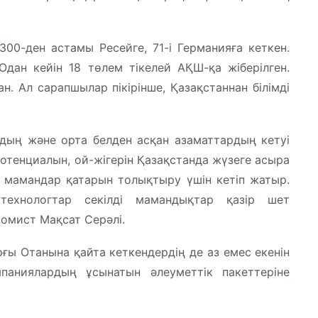
0-ден астамы Ресейге, 71-і Германияға кеткен.
Одан кейін 18 төлем тікелей АҚШ-қа жіберілген.
. Ал сарапшылар пікірінше, Қазақстаннан білімді
рдың және орта белден асқан азаматтардың кетуі
 потенциалын, ой-жігерін Қазақстанда жүзеге асыра
 мамандар қатарын толықтыру үшін кетіп жатыр.
 технологтар секілді мамандықтар қазір шет
номист Мақсат Серәлі.
ы Отанына қайта кеткендердің де аз емес екенін
паниялардың ұсынатын әлеуметтік пакеттеріне