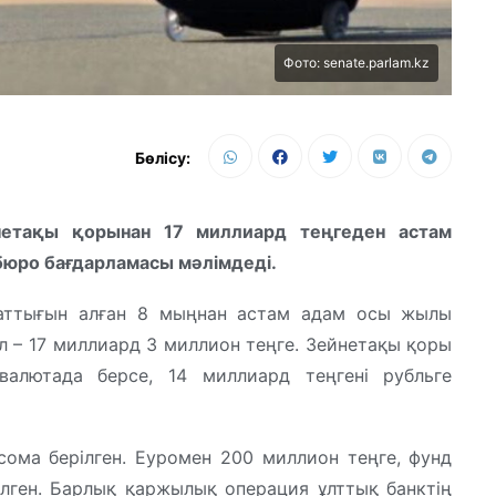
Фото: senate.parlam.kz
Бөлісу:
нетақы қорынан 17 миллиард теңгеден астам
бюро бағдарламасы мәлімдеді.
аматтығын алған 8 мыңнан астам адам осы жылы
 – 17 миллиард 3 миллион теңге. Зейнетақы қоры
валютада берсе, 14 миллиард теңгені рубльге
ома берілген. Еуромен 200 миллион теңге, фунд
ілген. Барлық қаржылық операция ұлттық банктің