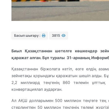
Басып шығару :
3815
Биыл Қазақстаннан шетелге көшкендер зей
қаражат алған. Бұл туралы 31-арнаның Информ
Қазақстаннан біржолата кетіп, өзге елдің аз
зейнетақы қорындағы қаражатын шешіп алды. Бұл
2,2 миллиард теңгенің 860 төлемін ұлттық 
конвертациялап аударған.
Ал АҚШ долларымен 500 миллион теңгеге тең с
стерлингпен 50 миллион теңгенің төлемі жүргіз