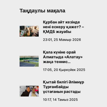
Таңдаулы мақала
Құрбан айт кезінде
нені ескеру қажет? –
ҚМДБ жауабы
23:01, 25 Мамыр 2026
Қала күніне орай
Алматыда «Алатау»
жаңа теннис
орталығы ашылады
17:05, 20 Қыркүйек 2025
Қытай билігі Әлімнұр
Тұрғанбайды
ұстағанын растады
10:17, 14 Тамыз 2025