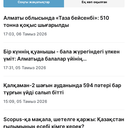
Соңғы жаңалықтар
Ең көп оқылған
Алматы облысында «Таза бейсенбі»: 510
тонна қоқыс шығарылды
17:03, 06 Тамыз 2026
Бір күннің қуанышы - бала жүрегіндегі үлкен
үміт: Алматыда балалар үйінің
тәрбиеленушілеріне мерекелік күн
17:31, 05 Тамыз 2026
ұйымдастырылды
Қалқаман-2 шағын ауданында 594 пәтері бар
тұрғын үйді салып бітті
15:09, 05 Тамыз 2026
Scopus-қа мақала, шетелге қаржы: Қазақстан
ғылымының есебі кімге керек?