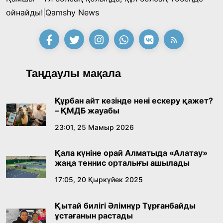
Қонаев қаласының әкімі «Славян базары»
ойнайды!|Qamshy News
байқауының жеңімпазы Ақерке Амалятты
қабылдады
16:27, 23 Шілде 2026
Қазақ тіліндегі «құт» концептісінің
Таңдаулы мақала
лингвомәдени сипаты
09:21, 21 Шілде 2026
Құрбан айт кезінде нені ескеру қажет?
– ҚМДБ жауабы
Абайдың адам тәрбиесі туралы
23:01, 25 Мамыр 2026
көзқарастарының өзектілігі
Қала күніне орай Алматыда «Алатау»
18:59, 20 Шілде 2026
жаңа теннис орталығы ашылады
17:05, 20 Қыркүйек 2025
Жасанды интеллект: адамзаттың көмекшісі
ме, әлде бәсекелесі ме?
Қытай билігі Әлімнұр Тұрғанбайды
18:16, 20 Шілде 2026
ұстағанын растады