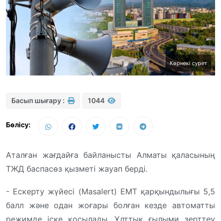
Көрнекі сурет
Басып шығару :
1044
Бөлісу:
Аталған жағдайға байланысты Алматы қаласының
ТЖД баспасөз қызметі жауап берді.
- Ескерту жүйесі (Masalert) EMT қарқындылығы 5,5
балл және одан жоғары болған кезде автоматты
режимде іске қосылады. Ұлттық ғылыми зерттеу