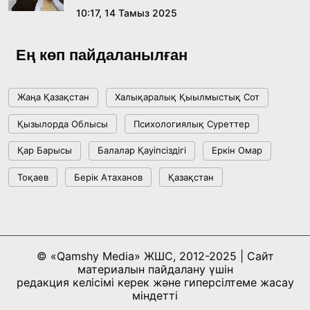
10:17, 14 Тамыз 2025
Ұлттық архивтің ашылғанына 20 жыл: негізгі
жетістіктері мен даму бағыты
Ең көп пайдаланылған
17:09, 20 Шілде 2026
Жаңа Қазақстан
Халықаралық Қыылмыстық Сот
Мемлекет басшысы Көбейтұз көлінің жай-
Қызылорда Облысы
Психологиялық Суреттер
күйіне назар аударды
Қар Барысы
Балалар Қауіпсіздігі
Еркін Омар
18:22, 17 Шілде 2026
Тоқаев
Берік Атаханов
Қазақстан
АЛТЫН ОРДА ТАРИХЫН ОҚЫТУДЫҢ
ИННОВАЦИЯЛЫҚ ТӘСІЛДЕРІ ЕНГІЗІЛЕДІ
10:28, 15 Шілде 2026
© «Qamshy Media» ЖШС, 2012-2025 | Сайт
материалын пайдалану үшін
Қазақстан ҰҚК: уақыт сын-қатерлері және
редакция келісімі керек және гиперсілтеме жасау
ұлттық мүддені қорғау
міндетті