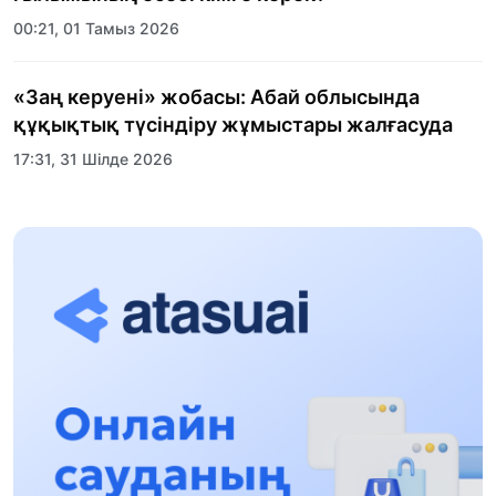
00:21, 01 Тамыз 2026
«Заң керуені» жобасы: Абай облысында
құқықтық түсіндіру жұмыстары жалғасуда
17:31, 31 Шілде 2026
Халықаралық «Формула-1 H2O» жарысын
Қонаев қаласында өткізу жоспарлануда
13:13, 30 Шілде 2026
Асхат Асылбеков: Күшті билікке күшті
тұлғалар керек!
12:01, 28 Шілде 2026
Абзал Достияр: Думан Мұхаметкәрімді