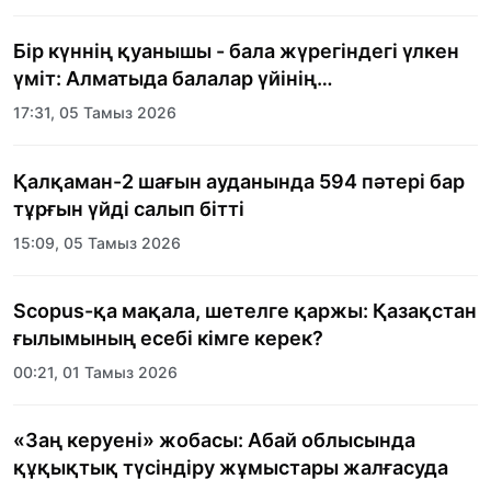
Бір күннің қуанышы - бала жүрегіндегі үлкен
үміт: Алматыда балалар үйінің
тәрбиеленушілеріне мерекелік күн
17:31, 05 Тамыз 2026
ұйымдастырылды
Қалқаман-2 шағын ауданында 594 пәтері бар
тұрғын үйді салып бітті
15:09, 05 Тамыз 2026
Scopus-қа мақала, шетелге қаржы: Қазақстан
ғылымының есебі кімге керек?
00:21, 01 Тамыз 2026
«Заң керуені» жобасы: Абай облысында
құқықтық түсіндіру жұмыстары жалғасуда