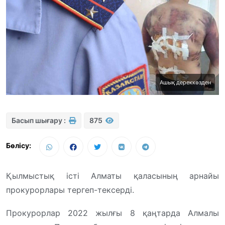
Ашық дереккөзден
Басып шығару :
875
Бөлісу:
Қылмыстық істі Алматы қаласының арнайы
прокурорлары тергеп-тексерді.
Прокурорлар 2022 жылғы 8 қаңтарда Алмалы