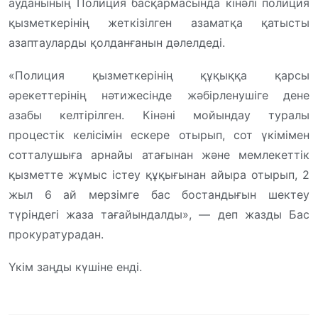
ауданының Полиция басқармасында кінәлі полиция
қызметкерінің жеткізілген азаматқа қатысты
азаптауларды қолданғанын дәлелдеді.
«Полиция қызметкерінің құқыққа қарсы
әрекеттерінің нәтижесінде жәбірленушіге дене
азабы келтірілген. Кінәні мойындау туралы
процестік келісімін ескере отырып, сот үкімімен
сотталушыға арнайы атағынан және мемлекеттік
қызметте жұмыс істеу құқығынан айыра отырып, 2
жыл 6 ай мерзімге бас бостандығын шектеу
түріндегі жаза тағайындалды», — деп жазды Бас
прокуратурадан.
Үкім заңды күшіне енді.