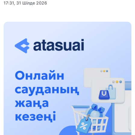
17:31, 31 Шілде 2026
Халықаралық «Формула-1 H2O» жарысын
Қонаев қаласында өткізу жоспарлануда
13:13, 30 Шілде 2026
Асхат Асылбеков: Күшті билікке күшті
тұлғалар керек!
12:01, 28 Шілде 2026
Абзал Достияр: Думан Мұхаметкәрімді
Алматы түрмесіне ауыстыруы мүмкін
16:15, 27 Шілде 2026
Өскенбай Құлатайұлы: Руханиятқа қызмет