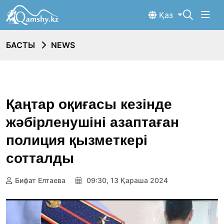
Қаз
БАСТЫ
NEWS
Қаңтар оқиғасы кезінде
жәбірленушіні азаптаған
полиция қызметкері
сотталды
Бифат Елтаева
09:30, 13 Қараша 2024