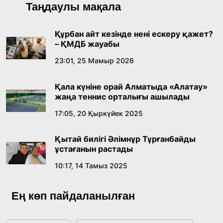
Қазақ тіліндегі «құт» концептісінің
Таңдаулы мақала
лингвомәдени сипаты
09:21, 21 Шілде 2026
Құрбан айт кезінде нені ескеру қажет?
– ҚМДБ жауабы
Абайдың адам тәрбиесі туралы
23:01, 25 Мамыр 2026
көзқарастарының өзектілігі
Қала күніне орай Алматыда «Алатау»
18:59, 20 Шілде 2026
жаңа теннис орталығы ашылады
17:05, 20 Қыркүйек 2025
Жасанды интеллект: адамзаттың көмекшісі
ме, әлде бәсекелесі ме?
Қытай билігі Әлімнұр Тұрғанбайды
18:16, 20 Шілде 2026
ұстағанын растады
10:17, 14 Тамыз 2025
Ұлттық архивтің ашылғанына 20 жыл: негізгі
жетістіктері мен даму бағыты
Ең көп пайдаланылған
17:09, 20 Шілде 2026