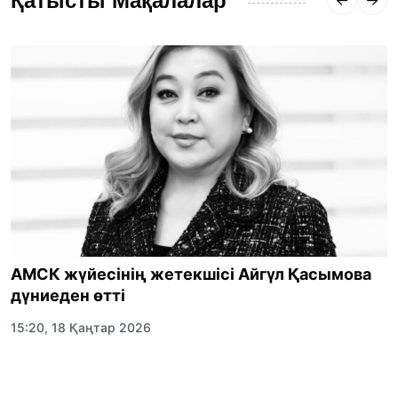
Қатысты Мақалалар
АМСК жүйесінің жетекшісі Айгүл Қасымова
дүниеден өтті
15:20, 18 Қаңтар 2026