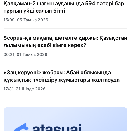
Қалқаман-2 шағын ауданында 594 пәтері бар
тұрғын үйді салып бітті
15:09, 05 Тамыз 2026
Scopus-қа мақала, шетелге қаржы: Қазақстан
ғылымының есебі кімге керек?
00:21, 01 Тамыз 2026
«Заң керуені» жобасы: Абай облысында
құқықтық түсіндіру жұмыстары жалғасуда
17:31, 31 Шілде 2026
Халықаралық «Формула-1 H2O» жарысын
Қонаев қаласында өткізу жоспарлануда
13:13, 30 Шілде 2026