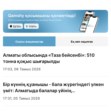
Соңғы жаңалықтар
Ең көп оқылған
Алматы облысында «Таза бейсенбі»: 510
тонна қоқыс шығарылды
17:03, 06 Тамыз 2026
Бір күннің қуанышы - бала жүрегіндегі үлкен
үміт: Алматыда балалар үйінің
тәрбиеленушілеріне мерекелік күн
17:31, 05 Тамыз 2026
ұйымдастырылды