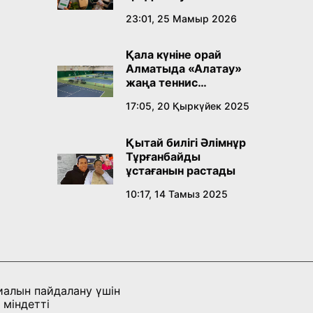
23:01, 25 Мамыр 2026
Қала күніне орай
Алматыда «Алатау»
жаңа теннис
орталығы ашылады
17:05, 20 Қыркүйек 2025
Қытай билігі Әлімнұр
Тұрғанбайды
ұстағанын растады
10:17, 14 Тамыз 2025
иалын пайдалану үшін
 міндетті