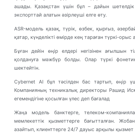
ашады. Қазақстан үшін бұл – дайын шетелдік
экспорттай алатын әзірлеуші елге өту.
ASR-модель қазақ, түрік, өзбек, қырғыз, әзерб
қатар, күнделікті өмірде кең тараған түркі-орыс 
Бұған дейін өңір елдері негізінен ағылшын т
қолдануға мәжбүр болды. Олар түркі фонети
шектейтін.
Cybernet AI бұл тәсілден бас тартып, өңір 
Компанияның техникалық директоры Рашид Исм
егемендігіне қосылған үлес деп бағалад
Жаңа модель банктерге, телеком-компанияла
мемлекеттік қызметтерге бағытталған. Жоб
азайтып, клиенттерге 24/7 дауыс арқылы қызмет 