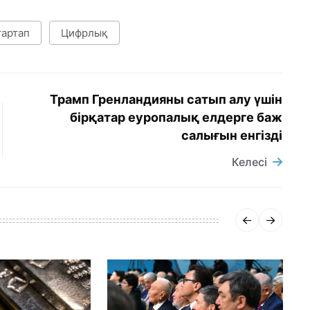
тартап
Цифрлық
Трамп Гренландияны сатып алу үшін
бірқатар еуропалық елдерге баж
салығын енгізді
Келесі