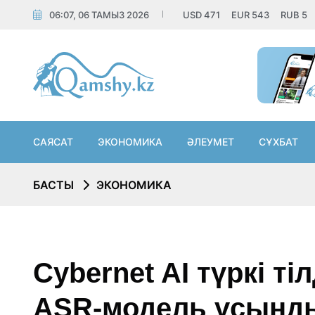
06:07, 06 ТАМЫЗ 2026
USD
471
EUR
543
RUB
5
САЯСАТ
ЭКОНОМИКА
ӘЛЕУМЕТ
СҰХБАТ
БАСТЫ
ЭКОНОМИКА
Cybernet AI түркі ті
ASR-модель ұсынд