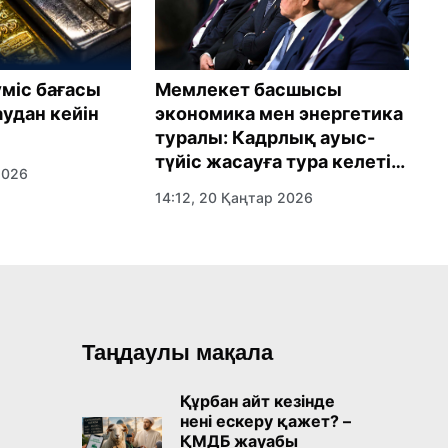
Қ
Мемлекет басшысы
міс бағасы
қ
экономика мен энергетика
удан кейін
ж
туралы: Кадрлық ауыс-
ө
түйіс жасауға тура келетін
2026
сияқты
17
14:12, 20 Қаңтар 2026
Таңдаулы мақала
Құрбан айт кезінде
нені ескеру қажет? –
ҚМДБ жауабы