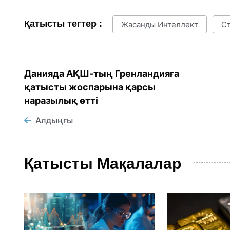
Қатысты тегтер :
Жасанды Интеллект
С
Данияда АҚШ-тың Гренландияға
қатысты жоспарына қарсы
наразылық өтті
Алдыңғы
Қатысты Мақалалар