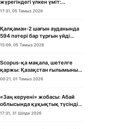
жүрегіндегі үлкен үміт:
Алматыда балалар үйінің
17:31, 05 Тамыз 2026
тәрбиеленушілеріне мерекелік
күн ұйымдастырылды
Қалқаман-2 шағын ауданында
594 пәтері бар тұрғын үйді
салып бітті
15:09, 05 Тамыз 2026
Scopus-қа мақала, шетелге
қаржы: Қазақстан ғылымының
есебі кімге керек?
00:21, 01 Тамыз 2026
«Заң керуені» жобасы: Абай
облысында құқықтық түсіндіру
жұмыстары жалғасуда
17:31, 31 Шілде 2026