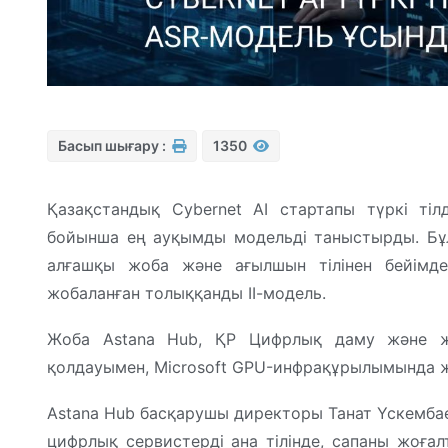
Басып шығару :
1350
Қазақстандық Cybernet AI стартапы түркі тіл
бойынша ең ауқымды модельді таныстырды. Бұл
алғашқы жоба және ағылшын тілінен бейімделм
жобаланған толыққанды ІІ-модель.
Жоба Astana Hub, ҚР Цифрлық даму және жас
қолдауымен, Microsoft GPU-инфрақұрылымында ж
Astana Hub басқарушы директоры Танат Үскембаев
цифрлық сервистерді ана тілінде, сапаны жоға