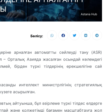
Astana Hub
Бөлісу:
деріне арналған автоматты сөйлеуді тану (ASR)
 – Орталық Азияда жасалған осындай көлемдегі
ей, бірден түркі тілдерінің ерекшелігіне сай
анды интеллект министрлігінің стратегиялық
үзеге асырылған.
тың айтуынша, бұл әзірлеме түркі тілдес елдерге
лтпай және қолжетімді бағамен масштабтауға жол