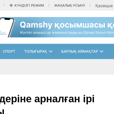
Қазақша
КҮНДІЗГІ РЕЖИМ
ЖАҢАЛЫҚ ҰСЫНУ
СПОРТ
ТОЛЫҒЫРАҚ
БАРЛЫҚ АЙМАҚТАР
лдеріне арналған ірі
ы