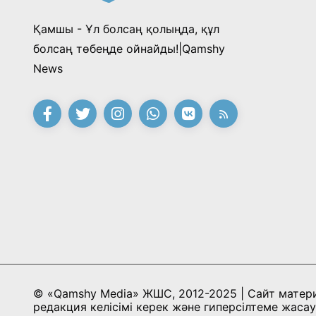
Қамшы - Ұл болсаң қолыңда, құл
болсаң төбеңде ойнайды!|Qamshy
News
© «Qamshy Media» ЖШС, 2012-2025 | Сайт матер
редакция келісімі керек және гиперсілтеме жасау