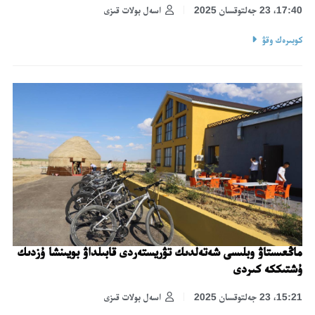
17:40، 23 جەلتوقسان 2025
اسەل بولات قىزى
كوبىرەك وقۋ
ماڭعىستاۋ وبلىسى شەتەلدىك تۋريستەردى قابىلداۋ بويىنشا ۇزدىك
ۇشتىككە كىردى
15:21، 23 جەلتوقسان 2025
اسەل بولات قىزى