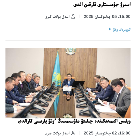
اسىرۋ جۇمىستارى قارقىن الدى
15:00، 05 جەلتوقسان 2025
اسەل بولات قىزى
كوبىرەك وقۋ
وبلىس اكىمدىگىندە جىلىتۋ ماۋسىمىنىڭ ءوتۋ بارىسى قارالدى
16:00، 02 جەلتوقسان 2025
اسەل بولات قىزى