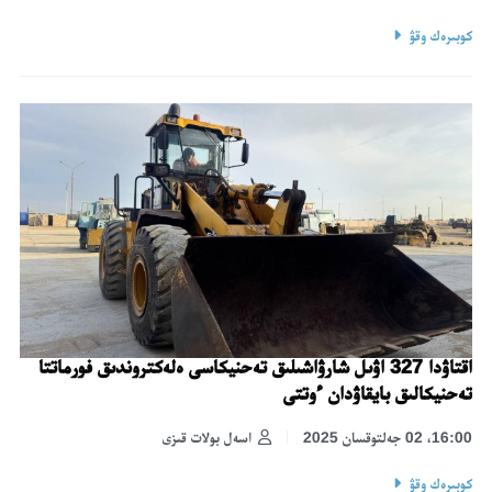
كوبىرەك وقۋ
اقتاۋدا 327 اۋىل شارۋاشىلىق تەحنيكاسى ەلەكتروندىق فورماتتا
تەحنيكالىق بايقاۋدان ءوتتى
16:00، 02 جەلتوقسان 2025
اسەل بولات قىزى
كوبىرەك وقۋ