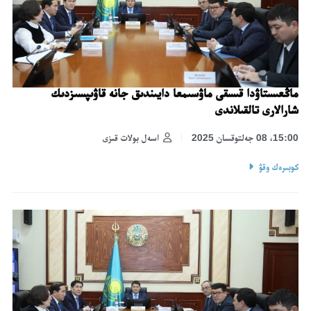
ماڭعىستاۋدا قىسقى ماۋسىمعا دايىندىق جانە قاۋىپسىزدىك
شارالارى تالقىلاندى
15:00، 08 جەلتوقسان 2025
اسەل بولات قىزى
كوبىرەك وقۋ