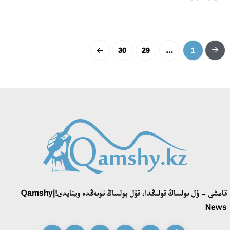
30
29
…
1
قامشى - ۇل بولساڭ قولىڭدا، قۇل بولساڭ توبەڭدە وينايدى!|Qamshy
News