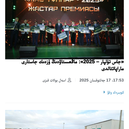
«جاس تۇلپار – 2025»: ماڭعىستاۋدىڭ ۇزدىك جاستارى
ماراپاتتالدى
17:53، 17 جەلتوقسان 2025
اسەل بولات قىزى
كوبىرەك وقۋ