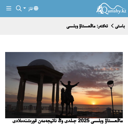
قاز
باستى
تەگتەر: ماڭعىستاۋ وبلىسى
ماڭعىستاۋ وبلىسى 2025 جىلدى وڭ ناتيجەمەن قورىتىندىلادى