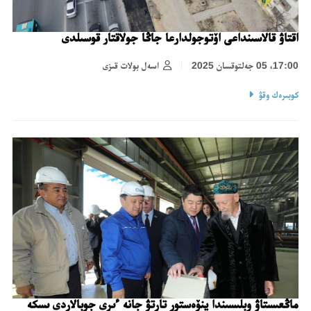
اقتاۋ قالاسىنداعى اۆتوجولدارعا جاڭا جولاقتار قوسىلدى
17:00، 05 جەلتوقسان 2025
اسەل بولات قىزى
كوبىرەك وقۋ
ماڭعىستاۋ وبلىسىندا ينۆەستور تارتۋ جانە ءىرى جوبالاردى ىسكە