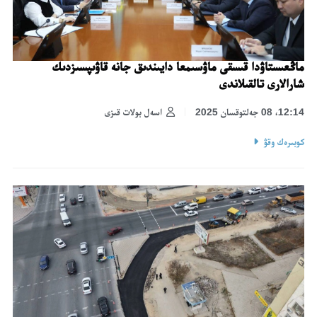
ماڭعىستاۋدا قىسقى ماۋسىمعا دايىندىق جانە قاۋىپسىزدىك
شارالارى تالقىلاندى
12:14، 08 جەلتوقسان 2025
اسەل بولات قىزى
كوبىرەك وقۋ