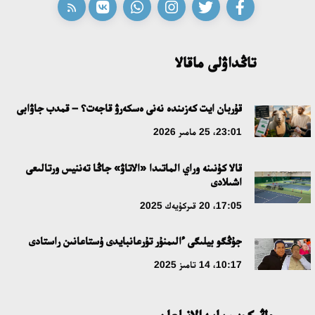
تاڭداۋلى ماقالا
قۇربان ايت كەزىندە نەنى ەسكەرۋ قاجەت؟ – قمدب جاۋابى
23:01، 25 مامىر 2026
قالا كۇنىنە وراي الماتىدا «الاتاۋ» جاڭا تەننيس ورتالىعى
اشىلادى
17:05، 20 قىركۇيەك 2025
جۇڭگو بيلىگى ءالىمنۇر تۇرعانبايدى ۇستاعانىن راستادى
10:17، 14 تامىز 2025