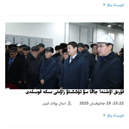
كوبىرەك وقۋ
قۇرىق اۋىلىندا جاڭا سۋ تۇششىتۋ زاۋىتى ىسكە قوسىلدى
15:22، 19 جەلتوقسان 2025
اسەل بولات قىزى
كوبىرەك وقۋ