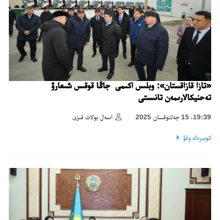
«تازا قازاقستان»: وبلىس اكىمى جاڭا قوقىس شىعارۋ
تەحنيكالارىمەن تانىستى
19:39، 15 جەلتوقسان 2025
اسەل بولات قىزى
كوبىرەك وقۋ