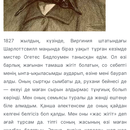
1827 жылдың, күзінде, Виргиния штатындағы Шарлоттсвилл маңында біраз уақыт тұрған кезімде мистер Огетес Бедлоумен танысқан едім. Ол өзі барлық жағынан тамаша жігіт болатын, со себепті менің ынта-ықыласымды аударып, өзіне мені баурап алды. Оның сыртқы сымбаты да, рухани бейнесі де — екеуі де маған сырын алдырмас тұңғиық болып көрінді. Мен оның семьясы туралы да жөнді ештеңе біле алмадым. Қанша әлектенсем де оның қайдан келгені белгісіз боп қалды. Мен оны «жас жігіт» деп ағай тұрсам да. тіпті соның жасының өзі маған жұмбақ болатын. Әрине, түріне қарасаң жап-жас болып көрінетін, әдетте өзінің жастығын үнемі көлденең тартып отыратын, алайда кейбір сәттерде ол маған кемінде жүз жасаған қартамыс жандай болып көрінуші еді. Бірақ оның сырт тұрпаты әрқашан қайран қалдырады. Ол өзі сорайған ұзынтұра әрі тыриған арық еді. Үнемі жауырыны күржиіп, бүкшиіп жүреді, маңдайы — кең, сәл тайқылау келген Жүзі — құдды балауыз тәрізді сұп-сұр. Аузы — жайын ауыз, үлкен әрі үнемі жыбырлап тұрушы еді, тістері бүтін, мықты бола тұрса да, керемет қисық болатын, ондай ойқыш-ойқыш тісті мен өзге тірі пендеде сірә көрген емеспін. Әйтсе де түр-түрпатына қарағанда, күлкісін көңіл айнытарлық деуге әсте болмайды, бірақ сонда да ол сарсылған сары уайымның, айықпас зарығудың айтатындай қалпынан айнымаушы еді. Оның көзі әдеттен тыс үлкен, құдды мысықтың көзіндей дөп-дөңгелек. Мысық тұқымдастардың бәрінде байқалатындай оның жанары да жарық күшейсе немесе азайса бір үлкейіп, бір кішірейіп, құбылып тұрушы еді. Әлденеге толқып, қызбаланған сәтте жанары айрықша жалт-жұлт етіп шағылысқандай да емес, кәдімгі шамнан немесе күннен тараған шұғыладай арайлы сәуле шашатын; әйтсе де көбіне жанары өлген адамның көзіндей салқын, суалған, жансыз болып көрінетін-ді. Сырт бейнесінің осы ерекшеліктерінен, шамасы оның өзі де өлшеусіз тауқымет тартатын болса керек, өйткені бұл жөнінде өзі де әлдеқалай өкінгендей, ақталғандай сыңаймен айтушы еді, тіпті мұнысы маған алғашқы кезде аса ауыр да тиіп жүрді. Әйтсе де, көп ұзамай бұған бойым үйренген соң бұл ыңғайсыздық та ұмыт болды. Бедлоу маған бұрын өзінің мұндай болғанын, қыр соңынан қалмай қойған невралгияның салдарынан туған ұстамалы дерттің оны айтарлықтай ажарынан айырып, осындай күйге душар еткенін тұралап айтпаса да ишаратпен аңғартқысы келетін сияқты. Өзін ұзақ жылдар бойы жасы жетпістен аспаса, әсте кем емес, фамилиясы Темплтон деген қарт дәрігер емдесе керек және оған алғаш рет Саратогте тұрған кезде көрінгенге ұқсайды, содан кейін науқасынан айыға (әлде айықтым деп ойлаған да болар) бастапты. Осыдан кейін барып аса дәулетті адам болғандықтан Бедлоу дәрігер Темплтонға жыл сайын қомақты ақы төлеп тұруға уәде береді, ал Темплтон болса өзінің барлық уақытын, дәрігерлік тәжірибесін енді соған арнауға ұйғарды. Доктор Темплтон жас кезінде көп саяхат жасайды, Парижде Месмер доктриналарының жақтаушысы болады, ол тек магнитті құралдарды ғана қолданып, өзі емдеп жүрген талай адамдарды сырқаттың ауыр азабынан құтқарады, сондықтан да осы құралдар туғызған идеяға Бодлоу да бой ұрады. Алайда доктор барлық энтузиастер сияқты өзі емдеп жүрген адамды соның ақиқаттығына иландыруға мейлінше тырысып бақты, бұл ретте оның жолы да болды, азап шеккен әлгі байғұс әртүрлі тәжірибе жасауға көнді. Міне сол тәжірибені үнемі қайталаудың нәтижесінде қазір кәдімгі дағдылы іске айналдырған, енді бұрынғыдай емес жұрттың назарын аударудан қалған кәдімгі қайталанбас ғажап әдіс пайда болған еді, бірақ осы мен жазып отырған кезде ол Америкада әлі мүлдем белгісіз болатын. Бұл арада мен доктор Темплтон мен Бедлоудың арасында айтарлықтай айқын әрі берік магниттік байланыс орнады дегім келеді. Бірақ мен бұл байланыс кәдімгі еріксіз ұйықтату өктемдігінен асып кетті деген пікірден аулақпын, алайда сол өктемдіктің өзі де ғаламат күшке ие болды. Месмеристің адам бойында магнитизм ұйқысын қоздыру жөніндегі алғашқы тәжірибесі сәтсіз аяқталды. Бесінші ме, әлде алтыншы ма жасаған әрекеті ғана ептеп нәтиже берді, бірақ соның өзіне қисапсыз көп қиындықтың ауыр азаптың арқасында барып қол жетті. Тек он екінші тәжірибе ғана айтарлықтан сәтті болды. Әйтсе де көп ұзамай дәрігер науқасты мүлдем ырқына көндіріп, еркіне бағындырып алды, мен сол екеуімен танысқан кезімде науқас дәрігердің қасында отырғаннан бейхабар болған кездің өзінде де ол оны ұйықтатып тастай алатын дәрежеге жеткен еді. Тек қазір 1845 жылы, ондай ғажап істер мыңдаған адамдардың көз алдында жасалып жағатын болған кезде ғана менің бір қарағанда әсте мүмкін емес сияқты болып көрінетін нәтижелі нәрсені ақиқат дәлел ретінде қағаз бетіне түсіруге батылым барып отыр. Бедлоу табиғатынан аса сезімтал, елпілдеген, елгезек жан болатын. Ол өзі қажырлы, творчестволық қабілеті күшті адам еді, әрине, Бедлоу ішетін, ішкенде көп ішетін, тіпті ішпесе тұра алмайтын, апиын да оның бойына қосымша күш-қуат беретіні дауасыз-ды. Күнде таңертең — азанғы астан кейін — дәлірек айтқанда, бірі шыны аяқ қою қара кофеден кейін едәуір мөлшерде апиын ішу оның дағдысына айналған-ды, өйткені түске дейін ол басқа нәр татпайтын, содан кейін барып жалғыз өзі, әйтпесе тек итін ғана ертіп, Шарлоттсвиллдің батысы мен шығысын алып жатқан, жергілікті халық «Асқар таулар» деп айрықша ілтипатпен атап кеткен құлазыған белес-белес сүреңсіз төбелерді аралап, серуендеуге шығатын. Бірде Америкада «индейцтер жазы» деп аталатын маусымның ғажап бір аралығына жататын ноябрьдің аяғында бұлыңғыр, жылы да тұманды күні таңертең әдеттегіше Бедлоу төбе жаққа қыдырып кеткен еді. Күн еңкейіп, оңтүстікке қонса да ол қайтып орала қоймады. Ол тым кешіккен соң көңіліміз қобалжып, біз кешкі сағат сегіздердің шамасында енді іздеуге аттанғалы жатқанымызда оның өзі келіп қалды,— денсаулығы әдеттегіден жаман емес, бірақ ол тым толқулы екен, мұндай жағдай онда онша бола бермейтін. Өзінің саяхаты жөнінде, өзін бөгеп қалған оқиғалар жөнінде оның айтқандары шынында адам нанғысыз болатын. — Менің Шарлоттсвиллден азанғы сағат тоғыздар шамасында кеткенімді өздеріңіз білесіздер,— деп бастады ол сөзін,— мен бірден тауға тарттым, содан сағат онда бұрын өзім көрмеген бір аядай жазық алқапқа тап болдым. Оның бұралаң бұрылыстары қайран қалдырды. Алдымда жатқан алқапты ғажап деп айту әрине қисынсыздау болар, әйтсе де оны ауызбен айтып жеткізуге болмайтын айрықша сипатын — мен оны, тіпті, тамаша сипаты деген де болар едім,— мелшиген меңіреулігі дер едім. Сол алқаптың қу мелшиген меңіреулігі оның жан баспаған тылсымдығына мегзейтін тәрізді, сонда маған мына жасыл кілем мен сұрғылт тастарға сірә менен бөтен адамның табаны тимеген болар деген тосын ой келді. Алаң қойнауда, қалтарыста, оған бару да қиын, оған тек әлдеқалай кездейсоқ жағдайда ғана тап боласың әділін айтсақ, оған алғаш аяқ басқан — оның құпиясын ашқан ержүрек жан мен болсам керек. Көп ұзамай алаңды тек индейцтер жазына ғана тән кіреуке тұман құшағына алды, сол себептен де айнала бұрынғыдан да бетер бұлыңғырлап, бұлдырай тусті. Жанға рақат, сол тұманның қоюлығы сондай, тіпті мен кейде алдымдағы он ярда жердегі затты анық айыра алмадым. Тілдей жазық алқап тым бұралаң болатын, күн бұлыңғыр тұманға барып кірді де, мен көп ұзамай өзімнің қайда кетіп бара жатқанымды бағдарлаудан қалдым. Оның бер жағында әдеттегідей апиын әсер ете бастады, айнала қоршаған дүниенің бәрі маған енді ерекше ғажап болын көрінді, жапырақтың сыбдыры, шөп сабағының реңі, үш жапырақтың бітісі, шықтың жылтылы, желдің лебі, орман жақтан соққан самал себелеген хош иіс — осының бәрі әлденеге ишарат ететіндей, осының бәрі шым-шытырық қисапсыз қызықты ойдың думанды дүрмегіне айрықша нәр бергендей. Сол думанды ой дүрмегінің құшағында мен бірнеше сағат жүрдім, ал тұман болса, барған сайын қоюлана түсті де ақыр аяғында, тұп-тура қолмен сипалап жүруге тұра келді. Осы кезде менің бойымды жүйкенің жасқаншақтығы мен үркектігінен туған ауызбен айтып болмас сұмдық үрей биледі. Қозғалдым дегенше аяғымның астынан түпсіз шыңырау тап болады екен деп қорыққандықтан бір адым аттап басудан қалдым. Оның үстіне осы Асқар таулар жөнінде, солардың сыңсыған қалың тоғайы мен үңгірлерінде тіршілік ететін мейрімсіз тағы адамдар туралы айтылып жүрген құбыжық оқиғалар ойыма қайта-қайта орала береді. Мың сан бұлдыр қиялдар — өзі бұлдыр болғандықтан да еңсеңді басатын қиялдар жанымды жегідей жеп, бойымды билеген үрейді үдете түсті. Кенет төңіректі дүбірлеткен даңғыра дабыры назарымды аударды. Әрине, мен бұған қайран қалдым. Мына таулар бұрын әсте даңғыра дауысын естіген емес. Егер мен жебірейіл кернейдің үнін естісем дәл мұндай әсте таңданбаған болар едім. Алайда көп ұзамай менің бұрынғыдан жүз есе артық таңғалуыма тұра келді — кенет әлдекім бір құшақ кілт тізбесін сілкілегендей құлақ жара салдыр-гүлдір ете қалды, соның ізінше қас қағымда менің қасымнан денесі күнге күйіп тотыққан жалаңаш біреу жүгіріп өте шықты. Зырлаған бойы жанымнан жанай өте шыққанда ыстық демі менің бетімді шарпып кетті. Бір қолына көтерген толып жатқан болат шеңберден құрастырылған аспабын жол-жөнекей салдырлата сілкілейді. Ол бұлдыр тұман құшатына кіре берген кезде артынан аузын арандай ашып, екі көзінен от шашып бір алып жыртқыш арсылдап шыға келді. Мен оны айтпай таныдым — қорқау қасқыр! Әлгі құбыжықтың түрінен менің үрейім ұшқан жоқ, қайта ол есімді жиюға себепші болды, өйткені мен енді өзімнің қисынсыз қиял құшағында екенімді білдім, содан кейін қалайда ес жиюға тырыстым. Мен енді неде болса қаймықпай, тура алға тарттым. Ауық-ауық көзімді сүртіп қойдым. Мен бар дауысыммен айқай салдым. Мен өз қоңымды өзім бірнеше мәрте шымшып та алдым. Сылдырап аққан бұлақты көріп, соған қолымды салып, басыма, мойныма су құйдым. Содан кейін барып, еңсемді езген дел-салдық ептеп сейілейін деді. Денем сәл сергіп, орнымнан тұрдым да, таңғажайып сапарымды асықпай одан әрі жалғастыра бердім. Ақыры жаяу жүрістен, тынысты тарылтқан қапырық ауадан әбден қалжырап, бір ағаштың түбіне келіп дем алуға аялдадым. Көп ұзамай селдір тұман арасынан күн сәулесінің әлсіз жарығы көзге шалынды да шөп бетіне ағаш жапырақтарының айқын көлеңкесі тусті. Сол көлеңкелерден көз алмай мен таңырқап қарап ұзақ отырдым. Олардың түрін көргенде шынымен абдыра