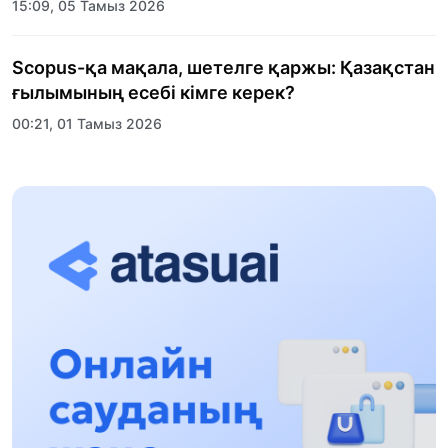
15:09, 05 Тамыз 2026
Scopus-қа мақала, шетелге қаржы: Қазақстан
ғылымының есебі кімге керек?
00:21, 01 Тамыз 2026
«Заң керуені» жобасы: Абай облысында
құқықтық түсіндіру жұмыстары жалғасуда
17:31, 31 Шілде 2026
Халықаралық «Формула-1 H2O» жарысын
Қонаев қаласында өткізу жоспарлануда
13:13, 30 Шілде 2026
Асхат Асылбеков: Күшті билікке күшті
тұлғалар керек!