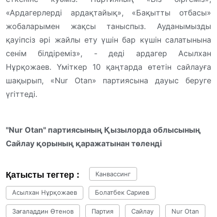
«Ардагерлерді ардақтайық», «Бақытты отбасы»
жобаларымен жақсы таныспыз. Ауданымызды
қауіпсіз әрі жайлы ету үшін бар күшін салатынына
сенім білдіреміз», - деді ардагер Асылхан
Нұрқожаев. Үміткер 10 қаңтарда өтетін сайлауға
шақырып, «Nur Otan» партиясына дауыс беруге
үгіттеді.
"Nur Otan" партиясының Қызылорда облысының
Сайлау қорының қаражатынан төленді
Қатысты тегтер :
Канвассинг
Асылхан Нұрқожаев
Болатбек Сариев
Зағаладдин Өтенов
Партия
Сайлау
Nur Otan