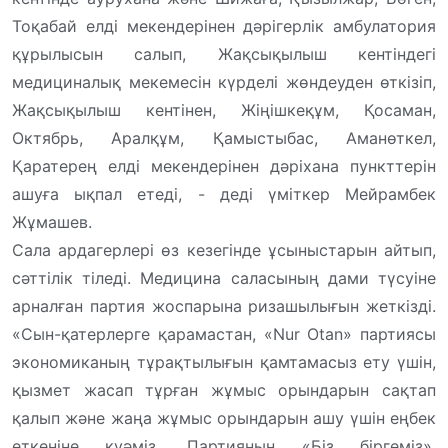
Тоқабай елді мекендерінен дәрігерлік амбулатория
құрылысын салып, Жақсықылыш кентіндегі
медициналық мекемесін күрделі жөндеуден өткізіп,
Жақсықылыш кентінен, Жіңішкеқұм, Қосаман,
Октябрь, Аралқұм, Қамыстыбас, Аманөткел,
Қаратерең елді мекендерінен дәріхана пункттерін
ашуға ықпал етеді, - деді үміткер Мейрамбек
Жұмашев.
Сала ардагерлері өз кезегінде ұсыныстарын айтып,
сәттілік тіледі. Медицина саласының дами түсуіне
арналған партия жоспарына ризашылығын жеткізді.
«Сын-қатерлерге қарамастан, «Nur Otan» партиясы
экономиканың тұрақтылығын қамтамасыз ету үшін,
қызмет жасап тұрған жұмыс орындарын сақтап
қалып және жаңа жұмыс орындарын ашу үшін еңбек
еткеніне куәміз. Партияның «Біз біргеміз»,