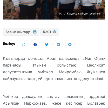
Фото: Кездесу кезінде түсірілген
Басып шығару :
5201
Бөлісу:
Қызылорда облысы, Арал қаласында «Nur Otan»
партиясы атынан облыстық мәслихат
депутаттығына үміткер Мейрамбек Жұмашев
сайлаушылардың үйінде канвассинг кездесу өткізді.
Үміткер денсаулық сақтау саласының ардагері
Асылхан Нұрқожаев, жеке кәсіпкер Болатбек