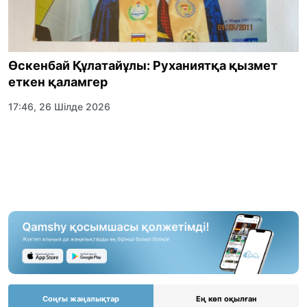
Өскенбай Құлатайұлы: Руханиятқа қызмет
еткен қаламгер
17:46, 26 Шілде 2026
Соңғы жаңалықтар
Ең көп оқылған