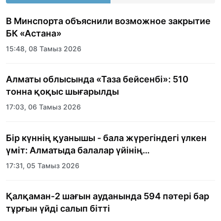
В Минспорта объяснили возможное закрытие
БК «Астана»
15:48, 08 Тамыз 2026
Алматы облысында «Таза бейсенбі»: 510
тонна қоқыс шығарылды
17:03, 06 Тамыз 2026
Бір күннің қуанышы - бала жүрегіндегі үлкен
үміт: Алматыда балалар үйінің
тәрбиеленушілеріне мерекелік күн
17:31, 05 Тамыз 2026
ұйымдастырылды
Қалқаман-2 шағын ауданында 594 пәтері бар
тұрғын үйді салып бітті