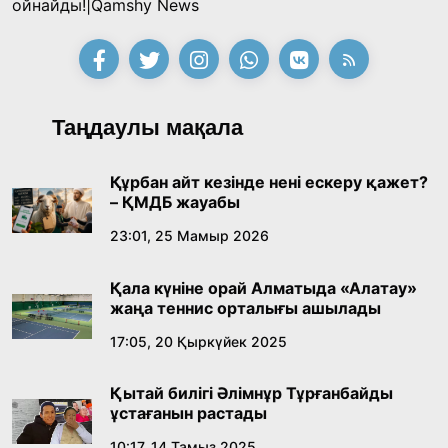
«Тектілер ту көтереді» байқауы өз
ойнайды!|Qamshy News
жеңімпаздарын анықтады
18:39, 23 Шілде 2026
Қонаев қаласының әкімі «Славян базары»
Таңдаулы мақала
байқауының жеңімпазы Ақерке Амалятты
қабылдады
16:27, 23 Шілде 2026
Құрбан айт кезінде нені ескеру қажет?
– ҚМДБ жауабы
Қазақ тіліндегі «құт» концептісінің
23:01, 25 Мамыр 2026
лингвомәдени сипаты
Қала күніне орай Алматыда «Алатау»
09:21, 21 Шілде 2026
жаңа теннис орталығы ашылады
17:05, 20 Қыркүйек 2025
Абайдың адам тәрбиесі туралы
көзқарастарының өзектілігі
Қытай билігі Әлімнұр Тұрғанбайды
18:59, 20 Шілде 2026
ұстағанын растады
10:17, 14 Тамыз 2025