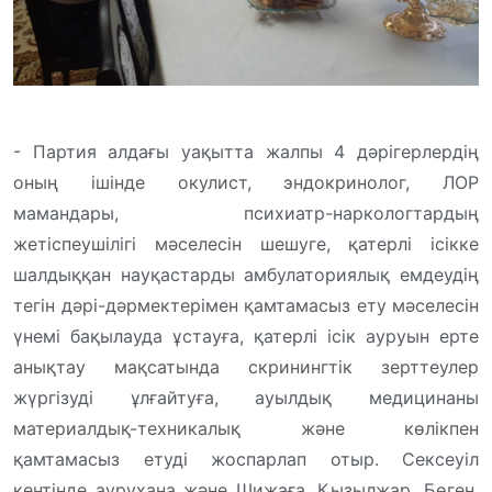
- Партия алдағы уақытта жалпы 4 дәрігерлердің
оның ішінде окулист, эндокринолог, ЛОР
мамандары, психиатр-наркологтардың
жетіспеушілігі мәселесін шешуге, қатерлі ісікке
шалдыққан науқастарды амбулаториялық емдеудің
тегін дәрі-дәрмектерімен қамтамасыз ету мәселесін
үнемі бақылауда ұстауға, қатерлі ісік ауруын ерте
анықтау мақсатында скринингтік зерттеулер
жүргізуді ұлғайтуға, ауылдық медицинаны
материалдық-техникалық және көлікпен
қамтамасыз етуді жоспарлап отыр. Сексеуіл
кентінде аурухана және Шижаға, Қызылжар, Бөген,