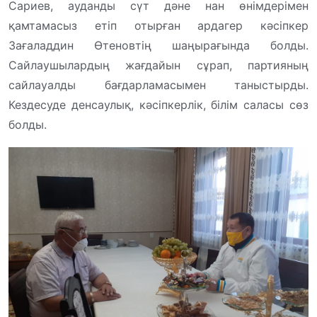
Сариев, ауданды сүт дәне нан өнімдерімен
қамтамасыз етіп отырған ардагер кәсіпкер
Зағаладдин Өтеновтің шаңырағында болды.
Сайлаушылардың жағдайын сұрап, партияның
сайлауалды бағдарламасымен таныстырды.
Кездесуде денсаулық, кәсіпкерлік, білім саласы сөз
болды.