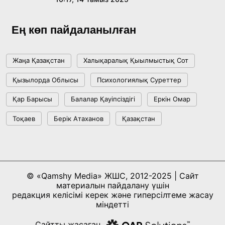
Жасанды интеллект: адамзаттың көмекшісі
ме, әлде бәсекелесі ме?
Ең көп пайдаланылған
18:16, 20 Шілде 2026
Жаңа Қазақстан
Халықаралық Қыылмыстық Сот
Ұлттық архивтің ашылғанына 20 жыл: негізгі
Қызылорда Облысы
Психологиялық Суреттер
жетістіктері мен даму бағыты
Қар Барысы
Балалар Қауіпсіздігі
Еркін Омар
17:09, 20 Шілде 2026
Тоқаев
Берік Атаханов
Қазақстан
Мемлекет басшысы Көбейтұз көлінің жай-
күйіне назар аударды
18:22, 17 Шілде 2026
© «Qamshy Media» ЖШС, 2012-2025 | Сайт
материалын пайдалану үшін
АЛТЫН ОРДА ТАРИХЫН ОҚЫТУДЫҢ
редакция келісімі керек және гиперсілтеме жасау
ИННОВАЦИЯЛЫҚ ТӘСІЛДЕРІ ЕНГІЗІЛЕДІ
міндетті
10:28, 15 Шілде 2026
Сайтты жасаған