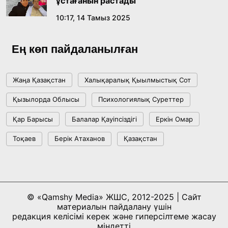
ұстағанын растады
10:17, 14 Тамыз 2025
Жасанды интеллект: адамзаттың көмекшісі
ме, әлде бәсекелесі ме?
Ең көп пайдаланылған
18:16, 20 Шілде 2026
Жаңа Қазақстан
Халықаралық Қыылмыстық Сот
Ұлттық архивтің ашылғанына 20 жыл: негізгі
Қызылорда Облысы
Психологиялық Суреттер
жетістіктері мен даму бағыты
Қар Барысы
Балалар Қауіпсіздігі
Еркін Омар
17:09, 20 Шілде 2026
Тоқаев
Берік Атаханов
Қазақстан
Мемлекет басшысы Көбейтұз көлінің жай-
күйіне назар аударды
18:22, 17 Шілде 2026
© «Qamshy Media» ЖШС, 2012-2025 | Сайт
материалын пайдалану үшін
АЛТЫН ОРДА ТАРИХЫН ОҚЫТУДЫҢ
редакция келісімі керек және гиперсілтеме жасау
ИННОВАЦИЯЛЫҚ ТӘСІЛДЕРІ ЕНГІЗІЛЕДІ
міндетті