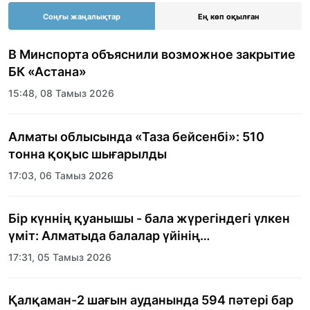
Соңғы жаңалықтар
Ең көп оқылған
В Минспорта объяснили возможное закрытие
БК «Астана»
15:48, 08 Тамыз 2026
Алматы облысында «Таза бейсенбі»: 510
тонна қоқыс шығарылды
17:03, 06 Тамыз 2026
Бір күннің қуанышы - бала жүрегіндегі үлкен
үміт: Алматыда балалар үйінің
тәрбиеленушілеріне мерекелік күн
17:31, 05 Тамыз 2026
ұйымдастырылды
Қалқаман-2 шағын ауданында 594 пәтері бар