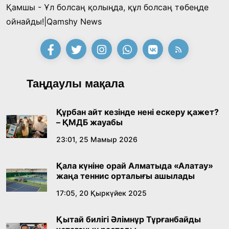
Қамшы - Ұл болсаң қолыңда, құл болсаң төбеңде
«Тектілер ту көтереді» байқауы өз
ойнайды!|Qamshy News
жеңімпаздарын анықтады
18:39, 23 Шілде 2026
Қонаев қаласының әкімі «Славян базары»
Таңдаулы мақала
байқауының жеңімпазы Ақерке Амалятты
қабылдады
16:27, 23 Шілде 2026
Құрбан айт кезінде нені ескеру қажет?
– ҚМДБ жауабы
Қазақ тіліндегі «құт» концептісінің
23:01, 25 Мамыр 2026
лингвомәдени сипаты
Қала күніне орай Алматыда «Алатау»
09:21, 21 Шілде 2026
жаңа теннис орталығы ашылады
17:05, 20 Қыркүйек 2025
Абайдың адам тәрбиесі туралы
көзқарастарының өзектілігі
Қытай билігі Әлімнұр Тұрғанбайды
18:59, 20 Шілде 2026