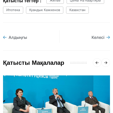
Қатысты тегтер :
Жилье
Цены На Квартиры
Ипотека
Куандык Кажкенов
Казахстан
Алдыңғы
Келесі
Қатысты Мақалалар