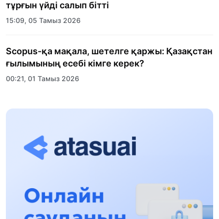
тұрғын үйді салып бітті
15:09, 05 Тамыз 2026
Scopus-қа мақала, шетелге қаржы: Қазақстан
ғылымының есебі кімге керек?
00:21, 01 Тамыз 2026
«Заң керуені» жобасы: Абай облысында
құқықтық түсіндіру жұмыстары жалғасуда
17:31, 31 Шілде 2026
Халықаралық «Формула-1 H2O» жарысын
Қонаев қаласында өткізу жоспарлануда
13:13, 30 Шілде 2026