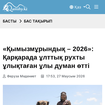
Қаз
БАСТЫ
БАС ТАҚЫРЫП
«Қымызмұрындық – 2026»:
Қарқарада ұлттық рухты
ұлықтаған ұлы думан өтті
Феруза Мәдениет
17:53, 27 Маусым 2026