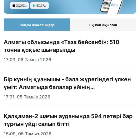
Соңғы жаңалықтар
Ең көп оқылған
Алматы облысында «Таза бейсенбі»: 510
тонна қоқыс шығарылды
17:03, 06 Тамыз 2026
Бір күннің қуанышы - бала жүрегіндегі үлкен
үміт: Алматыда балалар үйінің
тәрбиеленушілеріне мерекелік күн
17:31, 05 Тамыз 2026
ұйымдастырылды
Қалқаман-2 шағын ауданында 594 пәтері бар
тұрғын үйді салып бітті
15:09, 05 Тамыз 2026