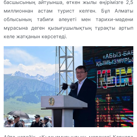
басшысының айтуынша, өткен жылы өңірімізге 2,5
миллионнан астам турист келген. Бұл Алматы
облысының табиғи əлеуеті мен тарихи-мəдени
мұрасына деген қызығушылықтың тұрақты артып
келе жатқанын көрсетеді.
Айта кетейік, «Қымызмұрындық» мерекесі Қарқара