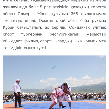
жайлауында биыл 5-рет өткізіліп, қазақтың көреген
абызы Əлмерек Жаншықұлының 368 жылдығымен
тұспа-тұс келді. Осыған орай абыз баба рухына
Құран бағышталып, ас берілді. Сондай-ақ ұлттық
спорт түрлерінен республикалық жарыстар
ұйымдастырылып, спортшылардың шымырлығы мен
төзімділігі сынға түсті.