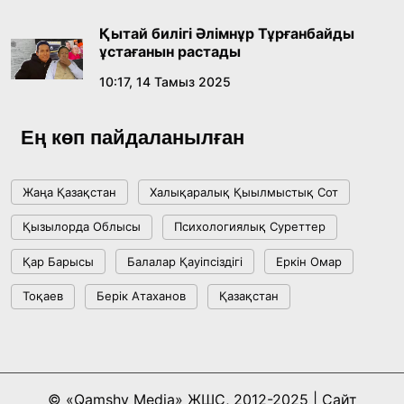
ме, әлде бәсекелесі ме?
Қытай билігі Әлімнұр Тұрғанбайды
18:16, 20 Шілде 2026
ұстағанын растады
10:17, 14 Тамыз 2025
Ұлттық архивтің ашылғанына 20 жыл: негізгі
жетістіктері мен даму бағыты
Ең көп пайдаланылған
17:09, 20 Шілде 2026
Жаңа Қазақстан
Халықаралық Қыылмыстық Сот
Мемлекет басшысы Көбейтұз көлінің жай-
Қызылорда Облысы
Психологиялық Суреттер
күйіне назар аударды
Қар Барысы
Балалар Қауіпсіздігі
Еркін Омар
18:22, 17 Шілде 2026
Тоқаев
Берік Атаханов
Қазақстан
АЛТЫН ОРДА ТАРИХЫН ОҚЫТУДЫҢ
ИННОВАЦИЯЛЫҚ ТӘСІЛДЕРІ ЕНГІЗІЛЕДІ
10:28, 15 Шілде 2026
© «Qamshy Media» ЖШС, 2012-2025 | Сайт