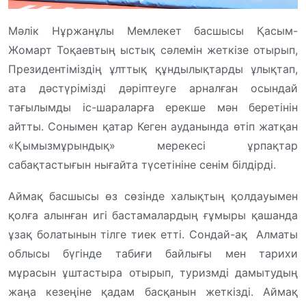
Мәлік Нұржанұлы Мемлекет басшысы Қасым-
Жомарт Тоқаевтың ыстық сәлемін жеткізе отырып,
Президентіміздің ұлттық құндылықтарды ұлықтап,
ата дәстүрімізді дәріптеуге арналған осындай
тағылымды іс-шараларға ерекше мән беретінін
айтты. Сонымен қатар Кеген ауданында өтіп жатқан
«Қымызмұрындық» мерекесі ұрпақтар
сабақтастығын нығайта түсетініне сенім білдірді.
Аймақ басшысы өз сөзінде халықтың қолдауымен
қолға алынған игі бастамалардың ғұмыры қашанда
ұзақ болатынын тілге тиек етті. Сондай-ақ Алматы
облысы бүгінде табиғи байлығы мен тарихи
мұрасын ұштастыра отырып, туризмді дамытудың
жаңа кезеңіне қадам басқанын жеткізді. Аймақ