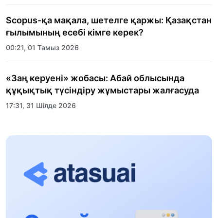
Scopus-қа мақала, шетелге қаржы: Қазақстан
ғылымының есебі кімге керек?
00:21, 01 Тамыз 2026
«Заң керуені» жобасы: Абай облысында
құқықтық түсіндіру жұмыстары жалғасуда
17:31, 31 Шілде 2026
Халықаралық «Формула-1 H2O» жарысын
Қонаев қаласында өткізу жоспарлануда
13:13, 30 Шілде 2026
Асхат Асылбеков: Күшті билікке күшті
тұлғалар керек!