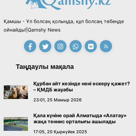
18:39, 23 Шілде 2026
Қамшы - Ұл болсаң қолыңда, құл болсаң төбеңде
Қонаев қаласының әкімі «Славян базары»
ойнайды!|Qamshy News
байқауының жеңімпазы Ақерке Амалятты
қабылдады
16:27, 23 Шілде 2026
Қазақ тіліндегі «құт» концептісінің
Таңдаулы мақала
лингвомәдени сипаты
09:21, 21 Шілде 2026
Құрбан айт кезінде нені ескеру қажет?
– ҚМДБ жауабы
Абайдың адам тәрбиесі туралы
23:01, 25 Мамыр 2026
көзқарастарының өзектілігі
Қала күніне орай Алматыда «Алатау»
18:59, 20 Шілде 2026
жаңа теннис орталығы ашылады
17:05, 20 Қыркүйек 2025
Жасанды интеллект: адамзаттың көмекшісі