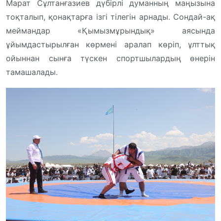
Марат Сұлтанғазиев дүбірлі думанның маңызына
тоқталып, қонақтарға ізгі тілегін арнады. Сондай-ақ
меймандар «Қымызмұрындық» аясында
ұйымдастырылған көрмені аралап көріп, ұлттық
ойыннан сынға түскен спортшылардың өнерін
тамашалады.