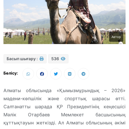
Автор
Басып шығару :
536
Бөлісу:
Алматы облысында «Қымызмұрындық – 2026»
мәдени-көпшілік және спорттық шарасы өтті.
Салтанатты шарада ҚР Президентінің кеңесшісі
Мәлік Отарбаев Мемлекет басшысының
құттықтауын жеткізді. Ал Алматы облысының әкімі