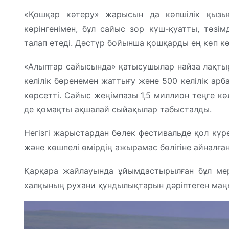
«Қошқар көтеру» жарысын да көпшілік қызы
көрінгенімен, бұл сайыс зор күш-қуатты, төзім
талап етеді. Дәстүр бойынша қошқарды ең көп кө
«Алыптар сайысында» қатысушылар найза лақтыру
келілік бөренемен жаттығу және 500 келілік арб
көрсетті. Сайыс жеңімпазы 1,5 миллион теңге көл
де қомақты ақшалай сыйақылар табысталды.
Негізгі жарыстардан бөлек фестивальде қол күре
және көшпелі өмірдің ажырамас бөлігіне айналған 
Қарқара жайлауында ұйымдастырылған бұл мере
халқының рухани құндылықтарын дәріптеген маң