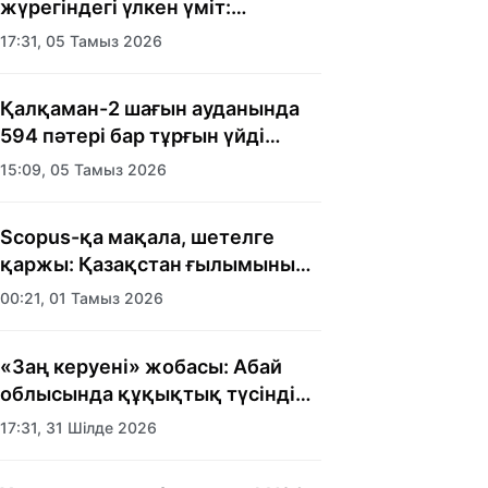
жүрегіндегі үлкен үміт:
Алматыда балалар үйінің
17:31, 05 Тамыз 2026
тәрбиеленушілеріне мерекелік
күн ұйымдастырылды
Қалқаман-2 шағын ауданында
594 пәтері бар тұрғын үйді
салып бітті
15:09, 05 Тамыз 2026
Scopus-қа мақала, шетелге
қаржы: Қазақстан ғылымының
есебі кімге керек?
00:21, 01 Тамыз 2026
«Заң керуені» жобасы: Абай
облысында құқықтық түсіндіру
жұмыстары жалғасуда
17:31, 31 Шілде 2026