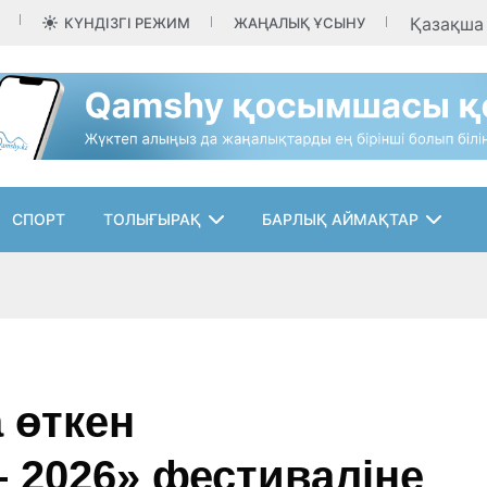
Қазақш
КҮНДІЗГІ РЕЖИМ
ЖАҢАЛЫҚ ҰСЫНУ
СПОРТ
ТОЛЫҒЫРАҚ
БАРЛЫҚ АЙМАҚТАР
 өткен
2026» фестиваліне