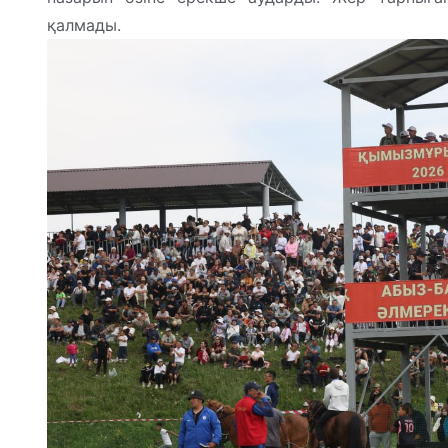
қалмады.