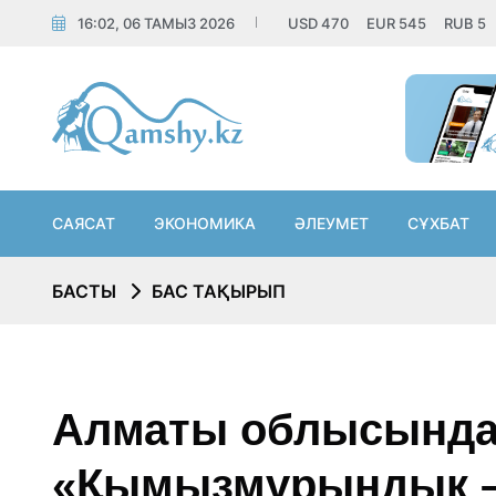
16:02, 06 ТАМЫЗ 2026
USD
470
EUR
545
RUB
5
САЯСАТ
ЭКОНОМИКА
ӘЛЕУМЕТ
СҰХБАТ
БАСТЫ
БАС ТАҚЫРЫП
Алматы облысында
«Қымызмұрындық – 