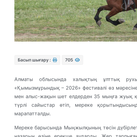
Басып шығару :
705
Алматы облысында халықтың ұлттық рухы
«Қымызмұрындық – 2026» фестивалі өз мәресіне ж
мен алыс-жақын шет елдерден 35 мыңға жуық қо
түрлі сайыстар өтіп, мереке қорытындысын
марапатталды.
Мереке барысында Мыңжылқының төсін дүбірлетк
назарын өзіне ерекше аударды. Жер тарпыған