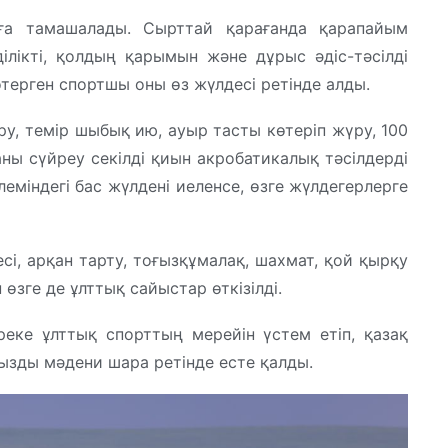
ға тамашалады. Сырттай қарағанда қарапайым
ділікті, қолдың қарымын және дұрыс әдіс-тәсілді
терген спортшы оны өз жүлдесі ретінде алды.
, темір шыбық ию, ауыр тасты көтеріп жүру, 100
аны сүйреу секілді қиын акробатикалық тәсілдерді
еміндегі бас жүлдені иеленсе, өзге жүлдегерлерге
сі, арқан тарту, тоғызқұмалақ, шахмат, қой қырқу
өзге де ұлттық сайыстар өткізілді.
ке ұлттық спорттың мерейін үстем етіп, қазақ
ызды мәдени шара ретінде есте қалды.