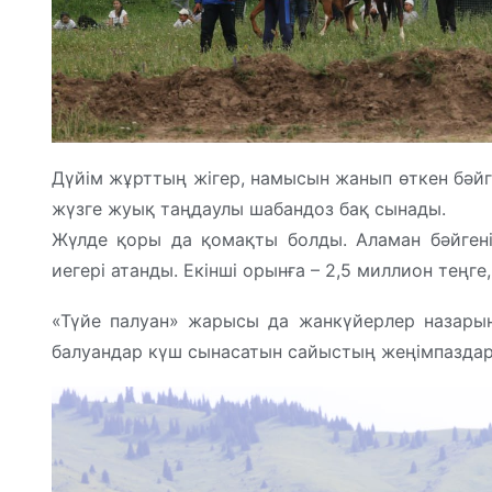
Дүйім жұрттың жігер, намысын жанып өткен бәйг
жүзге жуық таңдаулы шабандоз бақ сынады.
Жүлде қоры да қомақты болды. Аламан бәйгенің 
иегері атанды. Екінші орынға – 2,5 миллион теңге
«Түйе палуан» жарысы да жанкүйерлер назарынд
балуандар күш сынасатын сайыстың жеңімпаздар