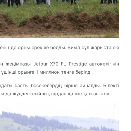
енің де орны ерекше болды. Биыл бұл жарыста екі
жеңімпазы Jetour X70 FL Prestige автокөлігінің
, үшінші орынға 1 миллион теңге берілді.
ағы басты бәсекелердің біріне айналды. Білекті
ы да жүлделі сыйлықтардан қалыс қалған жоқ.