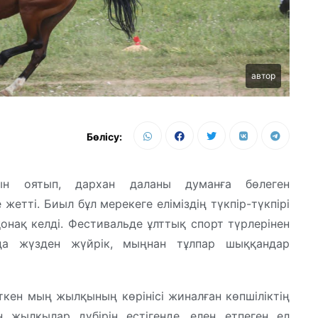
автор
Бөлісу:
н оятып, дархан даланы думанға бөлеген
етті. Биыл бұл мерекеге еліміздің түкпір-түкпірі
нақ келді. Фестивальде ұлттық спорт түрлерінен
да жүзден жүйрік, мыңнан тұлпар шыққандар
ен мың жылқының көрінісі жиналған көпшіліктің
 жылқылар дүбірін естігенде, елең етпеген ел