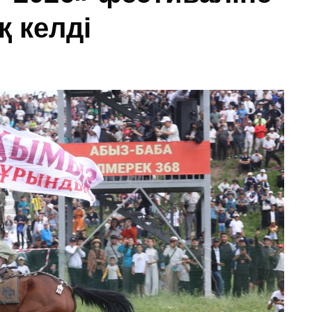
қ келді