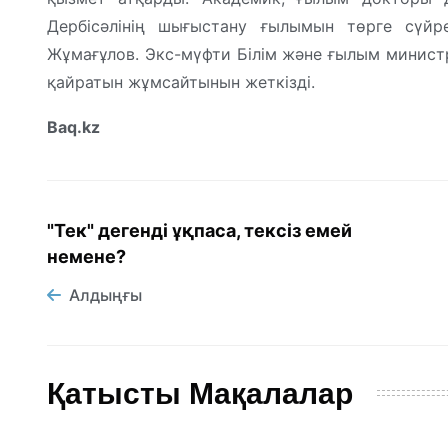
Дербісәлінің шығыстану ғылымын төрге сүйре
Жұмағұлов. Экс-мүфти Білім және ғылым министр
қайратын жұмсайтынын жеткізді.
Baq.kz
"Тек" дегенді ұқпаса, тексіз емей
немене?
Алдыңғы
Қатысты Мақалалар