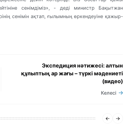
йтініне сенімдіміз», - деді министр Бақытжан
інің сенімін ақтап, ғылымның өркендеуіне қажыр-
Экспедиция нәтижесі: алтын
құлыптың ар жағы – түркі мәдениеті
(видео)
Келесі