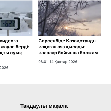
 видеоға
Сәрсенбіде Қазақстанды
1
жауап берді:
қақаған аяз қысады:
б
ақты суық
қалалар бойынша болжам
ө
08:01, 14 Қаңтар 2026
0
 2026
Таңдаулы мақала