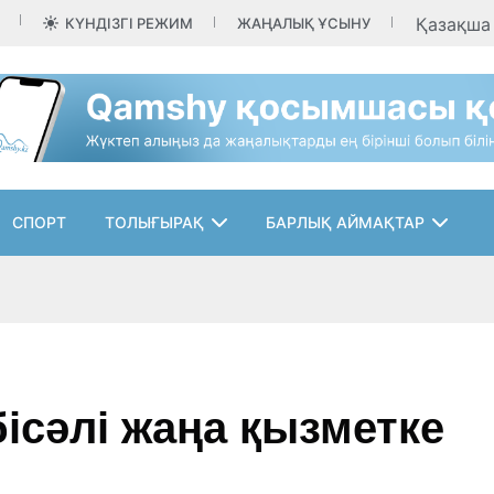
Қазақш
КҮНДІЗГІ РЕЖИМ
ЖАҢАЛЫҚ ҰСЫНУ
СПОРТ
ТОЛЫҒЫРАҚ
БАРЛЫҚ АЙМАҚТАР
ісәлі жаңа қызметке