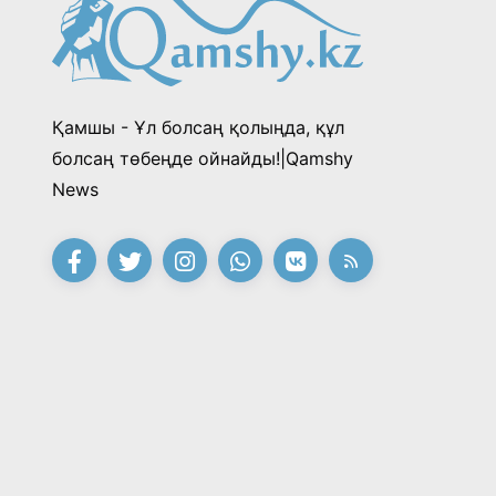
Қамшы - Ұл болсаң қолыңда, құл
болсаң төбеңде ойнайды!|Qamshy
News