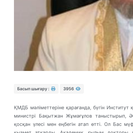
Басып шығару :
3956
ҚМДБ мәліметтеріне қарағанда, бүгін Институт
министрі Бақытжан Жұмағұлов таныстырып, Әб
қосқан үлесі мен еңбегін атап өтті. Ол Бас м
қызмет атқарды. Академик, ғылым докторы дә