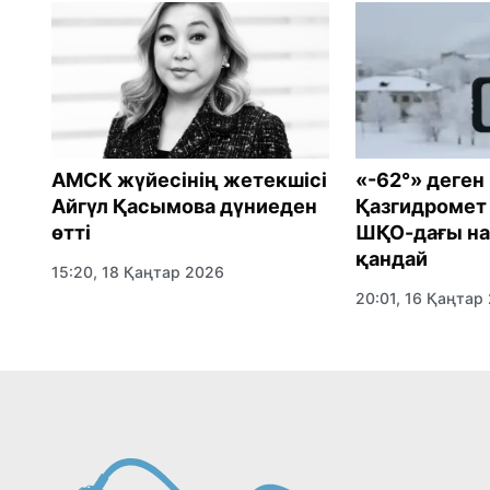
АМСК жүйесінің жетекшісі
«-62°» деген
Айгүл Қасымова дүниеден
Қазгидромет 
өтті
ШҚО-дағы н
қандай
15:20, 18 Қаңтар 2026
20:01, 16 Қаңтар
ция