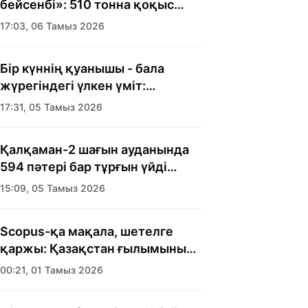
бейсенбі»: 510 тонна қоқыс
шығарылды
17:03, 06 Тамыз 2026
Бір күннің қуанышы - бала
жүрегіндегі үлкен үміт:
Алматыда балалар үйінің
17:31, 05 Тамыз 2026
тәрбиеленушілеріне мерекелік
күн ұйымдастырылды
Қалқаман-2 шағын ауданында
594 пәтері бар тұрғын үйді
салып бітті
15:09, 05 Тамыз 2026
Scopus-қа мақала, шетелге
қаржы: Қазақстан ғылымының
есебі кімге керек?
00:21, 01 Тамыз 2026