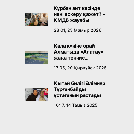
Құрбан айт кезінде
нені ескеру қажет? –
ҚМДБ жауабы
23:01, 25 Мамыр 2026
Қала күніне орай
Алматыда «Алатау»
жаңа теннис
орталығы ашылады
17:05, 20 Қыркүйек 2025
Қытай билігі Әлімнұр
Тұрғанбайды
ұстағанын растады
10:17, 14 Тамыз 2025