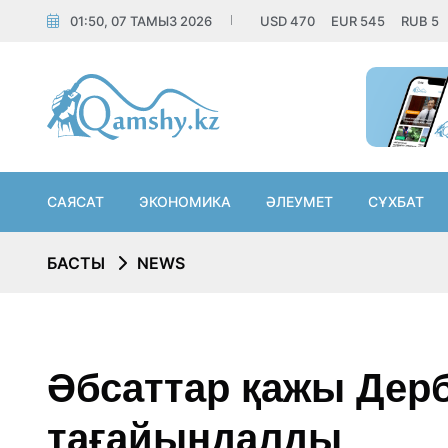
01:50, 07 ТАМЫЗ 2026
USD
470
EUR
545
RUB
5
САЯСАТ
ЭКОНОМИКА
ӘЛЕУМЕТ
СҰХБАТ
БАСТЫ
NEWS
Әбсаттар қажы Дерб
тағайындалды