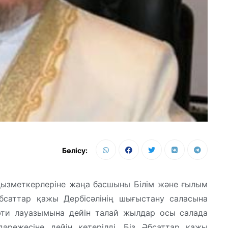
Бөлісу:
 қызметкерлеріне жаңа басшыны Білім және ғылым
саттар қажы Дербісәлінің шығыстану саласына
үфти лауазымына дейін талай жылдар осы салада
режесіне дейін көтерілді. Біз Әбсаттар қажы