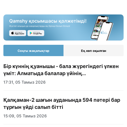
Соңғы жаңалықтар
Ең көп оқылған
Бір күннің қуанышы - бала жүрегіндегі үлкен
үміт: Алматыда балалар үйінің
тәрбиеленушілеріне мерекелік күн
17:31, 05 Тамыз 2026
ұйымдастырылды
Қалқаман-2 шағын ауданында 594 пәтері бар
тұрғын үйді салып бітті
15:09, 05 Тамыз 2026