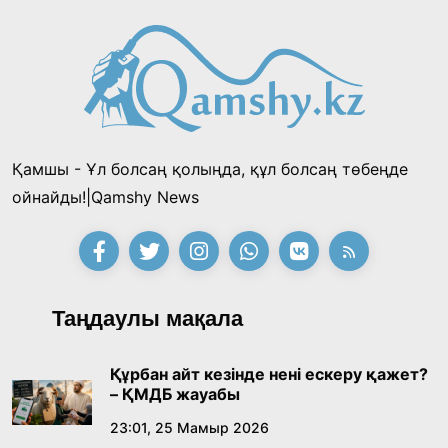
18:39, 23 Шілде 2026
Қонаев қаласының әкімі «Славян базары»
байқауының жеңімпазы Ақерке Амалятты
қабылдады
16:27, 23 Шілде 2026
Қамшы - Ұл болсаң қолыңда, құл болсаң төбеңде
Қазақ тіліндегі «құт» концептісінің
ойнайды!|Qamshy News
лингвомәдени сипаты
09:21, 21 Шілде 2026
Абайдың адам тәрбиесі туралы
Таңдаулы мақала
көзқарастарының өзектілігі
18:59, 20 Шілде 2026
Құрбан айт кезінде нені ескеру қажет?
– ҚМДБ жауабы
Жасанды интеллект: адамзаттың көмекшісі
23:01, 25 Мамыр 2026