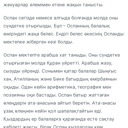
жануарлар әлемімен етене жақын танысты.
Оспан сегізде немесе алтыда болғанда молда оны
сүндетке отырғызды. Бұл – Оспанның балалық
өміріндегі жаңа белес. Ендігі белес әкесінің Оспанды
мектепке жіберген кезі болды.
Оспан мектепте арабша хат таныды. Оны сүндетке
отырғызған молда Құран үйретті. Арабша жазу,
сызуды үйренді. Сонымен қатар балалар Шыңғыс
хан, Атилланың және Бөке батырдың өмірбаянын
оқыды. Одан кейін арифметика, география мен
поэзияны оқи бастады. Оспан батыр жаттаған
өлеңдерін ата-анасына айтып беретін. Ата-анасы
ұзақ өлеңнен кейін қол шапалақтайтын еді.
Қыздардың ер балаларға қарағанда есте сақтау
қабілеті жақсы, бірақ Оспан қыздардан кем