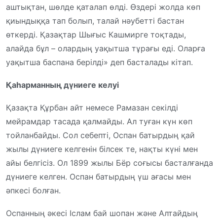
аштықтан, шөлде қаталап өлді. Өздері жолда көп
қиындыққа тап болып, талай нәубетті бастан
өткерді. Қазақтар Шығыс Кашмирге тоқтады,
алайда бұл – олардың уақытша тұрағы еді. Оларға
уақытша баспана берілді» деп басталады кітап.
Қаһарманның дүниеге келуі
Қазақта Құрбан айт немесе Рамазан секілді
мейрамдар тасада қалмайды. Ал туған күн көп
тойланбайды. Сол себепті, Оспан батырдың қай
жылы дүниеге келгенін білсек те, нақты күні мен
айы белгісіз. Ол 1899 жылы Бёр соғысы басталғанда
дүниеге келген. Оспан батырдың үш ағасы мен
әпкесі болған.
Оспанның әкесі Іслам бай шопан және Алтайдың