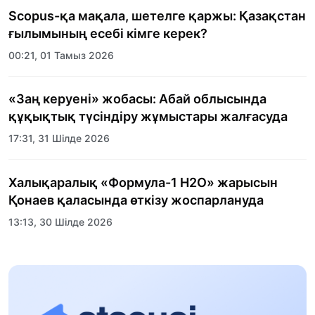
Scopus-қа мақала, шетелге қаржы: Қазақстан
ғылымының есебі кімге керек?
00:21, 01 Тамыз 2026
«Заң керуені» жобасы: Абай облысында
құқықтық түсіндіру жұмыстары жалғасуда
17:31, 31 Шілде 2026
Халықаралық «Формула-1 H2O» жарысын
Қонаев қаласында өткізу жоспарлануда
13:13, 30 Шілде 2026
Асхат Асылбеков: Күшті билікке күшті
тұлғалар керек!
12:01, 28 Шілде 2026