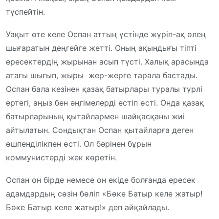
түспейтін.
Уақыт өте келе Оспан аттың үстінде жүріп-ақ өлең
шығаратын деңгейге жетті. Оның ақындығы тіпті
ересектердің жырынан асып түсті. Халық арасында
атағы шығып, жыры жер-жерге тарала бастады.
Оспан бала кезінен қазақ батырлары туралы түрлі
ертегі, аңыз бен әңгімелерді естіп өсті. Онда қазақ
батырларының қытайлармен шайқасқаны жиі
айтылатын. Сондықтан Оспан қытайларға деген
өшпенділікпен өсті. Ол бәрінен бұрын
коммунистерді жек көретін.
Оспан он бірде немесе он екіде болғанда ересек
адамдардың сөзін бөліп «Бөке Батыр келе жатыр!
Бөке Батыр келе жатыр!» деп айқайлады.