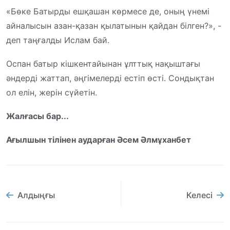
«Бөке Батырды ешқашан көрмесе де, оның үнемі
айналысын азан-қазан қылатынын қайдан білген?», -
деп таңғалды Ислам бай.
Оспан батыр кішкентайынан ұлттық нақыштағы
әндерді жаттап, әңгімелерді естіп өсті. Сондықтан
ол елін, жерін сүйетін.
Жалғасы бар...
Ағылшын тілінен аударған Әсем Әлмұханбет
Алдыңғы
Келесі