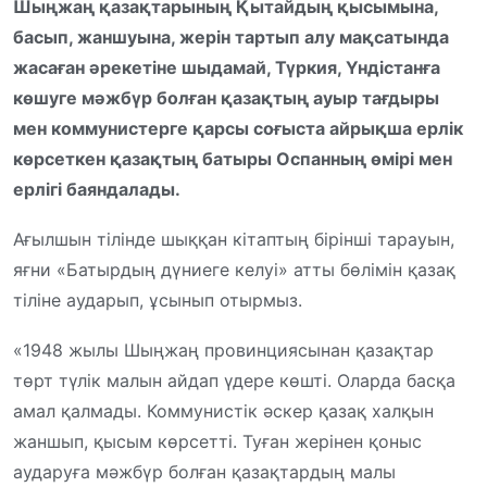
Шыңжаң қазақтарының Қытайдың қысымына,
басып, жаншуына, жерін тартып алу мақсатында
жасаған әрекетіне шыдамай, Түркия, Үндістанға
көшуге мәжбүр болған қазақтың ауыр тағдыры
мен коммунистерге қарсы соғыста айрықша ерлік
көрсеткен қазақтың батыры Оспанның өмірі мен
ерлігі баяндалады.
Ағылшын тілінде шыққан кітаптың бірінші тарауын,
яғни «Батырдың дүниеге келуі» атты бөлімін қазақ
тіліне аударып, ұсынып отырмыз.
«1948 жылы Шыңжаң провинциясынан қазақтар
төрт түлік малын айдап үдере көшті. Оларда басқа
амал қалмады. Коммунистік әскер қазақ халқын
жаншып, қысым көрсетті. Туған жерінен қоныс
аударуға мәжбүр болған қазақтардың малы