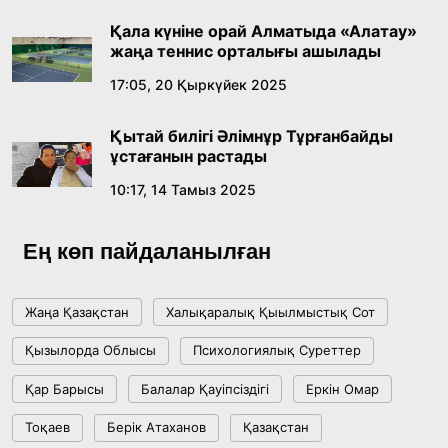
ме, әлде бәсекелесі ме?
Қала күніне орай Алматыда «Алатау»
18:16, 20 Шілде 2026
жаңа теннис орталығы ашылады
17:05, 20 Қыркүйек 2025
Ұлттық архивтің ашылғанына 20 жыл: негізгі
жетістіктері мен даму бағыты
Қытай билігі Әлімнұр Тұрғанбайды
17:09, 20 Шілде 2026
ұстағанын растады
10:17, 14 Тамыз 2025
Мемлекет басшысы Көбейтұз көлінің жай-
күйіне назар аударды
Ең көп пайдаланылған
18:22, 17 Шілде 2026
Жаңа Қазақстан
Халықаралық Қыылмыстық Сот
АЛТЫН ОРДА ТАРИХЫН ОҚЫТУДЫҢ
Қызылорда Облысы
Психологиялық Суреттер
ИННОВАЦИЯЛЫҚ ТӘСІЛДЕРІ ЕНГІЗІЛЕДІ
Қар Барысы
Балалар Қауіпсіздігі
Еркін Омар
10:28, 15 Шілде 2026
Тоқаев
Берік Атаханов
Қазақстан