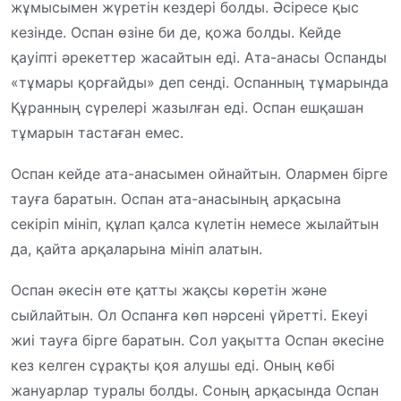
жұмысымен жүретін кездері болды. Әсіресе қыс
кезінде. Оспан өзіне би де, қожа болды. Кейде
қауіпті әрекеттер жасайтын еді. Ата-анасы Оспанды
«тұмары қорғайды» деп сенді. Оспанның тұмарында
Құранның сүрелері жазылған еді. Оспан ешқашан
тұмарын тастаған емес.
Оспан кейде ата-анасымен ойнайтын. Олармен бірге
тауға баратын. Оспан ата-анасының арқасына
секіріп мініп, құлап қалса күлетін немесе жылайтын
да, қайта арқаларына мініп алатын.
Оспан әкесін өте қатты жақсы көретін және
сыйлайтын. Ол Оспанға көп нәрсені үйретті. Екеуі
жиі тауға бірге баратын. Сол уақытта Оспан әкесіне
кез келген сұрақты қоя алушы еді. Оның көбі
жануарлар туралы болды. Соның арқасында Оспан