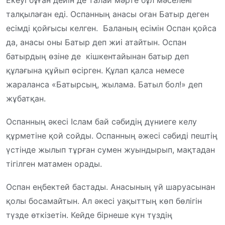
талқылаған еді. Оспанның анасы оған Батыр деген
есімді қойғысы келген. Баланың есімін Оспан қойса
да, анасы оны Батыр деп жиі атайтын. Оспан
батырдың өзіне де кішкентайынан батыр деп
құлағына құйып өсірген. Құлап қалса немесе
жараланса «Батырсың, жылама. Батыл бол!» деп
жұбатқан.
Оспанның әкесі Іслам бай сәбидің дүниеге келу
құрметіне қой сойды. Оспанның әжесі сәбиді пештің
үстінде жылып тұрған сумен жуындырып, мақтадан
тігілген матамен орады.
Оспан еңбектей бастады. Анасының үй шаруасынан
қолы босамайтын. Ал әкесі уақыттың көп бөлігін
түзде өткізетін. Кейде бірнеше күн түздің