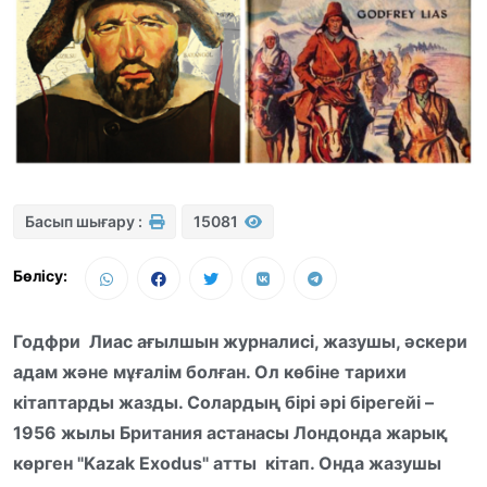
Басып шығару :
15081
Бөлісу:
Годфри Лиас ағылшын журналисі, жазушы, әскери
адам және мұғалім болған. Ол көбіне тарихи
кітаптарды жазды. Солардың бірі әрі бірегейі –
1956 жылы Британия астанасы Лондонда жарық
көрген "Kazak Exodus" атты кітап. Онда жазушы