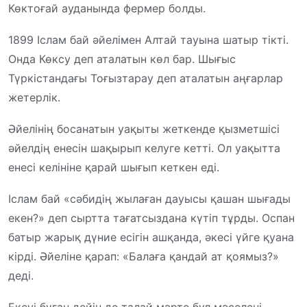
Көктоғай ауданында фермер болды.
1899 Іслам бай әйелімен Алтай тауына шатыр тікті.
Онда Көксу деп аталатын көл бар. Шығыс
Түркістандағы Тоғызтарау деп аталатын аңғарлар
жетерлік.
Әйелінің босанатын уақыты жеткенде қызметшісі
әйелдің енесін шақырып келуге кетті. Ол уақытта
енесі келініне қарай шығып кеткен еді.
Іслам бай «сәбидің жылаған дауысы қашан шығады
екен?» деп сыртта тағатсыздана күтіп тұрды. Оспан
батыр жарық дүние есігін ашқанда, әкесі үйге қуана
кірді. Әйеліне қарап: «Балаға қандай ат қоямыз?»
деді.
Екеуі бұған дейін де талай мәрте бұл мәселені