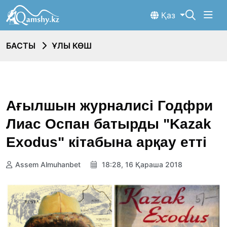
Қаз
БАСТЫ
ҰЛЫ КӨШ
Ағылшын журналисі Годфри
Лиас Оспан батырды "Kazak
Exodus" кітабына арқау етті
Assem Almuhanbet
18:28, 16 Қараша 2018