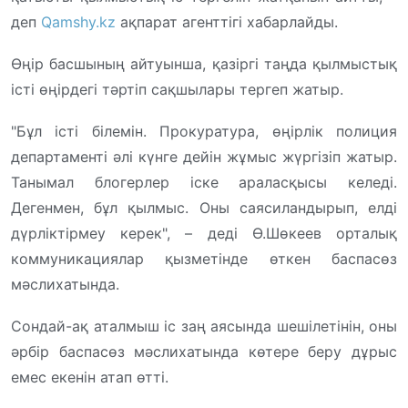
деп
Qamshy.kz
ақпарат агенттігі хабарлайды.
Өңір басшының айтуынша, қазіргі таңда қылмыстық
істі өңірдегі тәртіп сақшылары тергеп жатыр.
"Бұл істі білемін. Прокуратура, өңірлік полиция
департаменті әлі күнге дейін жұмыс жүргізіп жатыр.
Танымал блогерлер іске араласқысы келеді.
Дегенмен, бұл қылмыс. Оны саясиландырып, елді
дүрліктірмеу керек", – деді Ө.Шөкеев орталық
коммуникациялар қызметінде өткен баспасөз
мәслихатында.
Сондай-ақ аталмыш іс заң аясында шешілетінін, оны
әрбір баспасөз мәслихатында көтере беру дұрыс
емес екенін атап өтті.