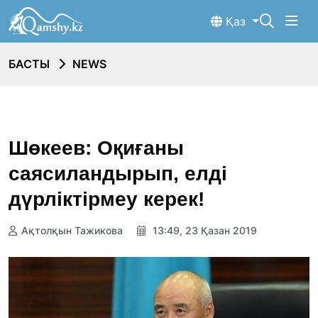
Қаз
БАСТЫ
NEWS
Шөкеев: Оқиғаны
саясиландырып, елді
дүрліктірмеу керек!
Ақтолқын Тажикова
13:49, 23 Қазан 2019