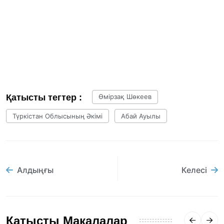
Қатысты тегтер :
Өмірзақ Шөкеев
Түркістан Облысының Әкімі
Абай Ауылы
Алдыңғы
Келесі
Қатысты Мақалалар