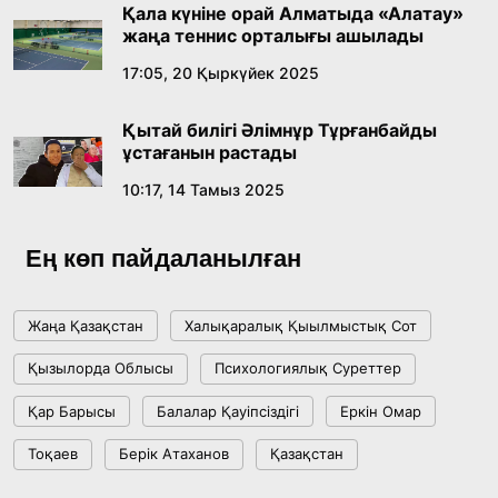
Қала күніне орай Алматыда «Алатау»
18:59, 20 Шілде 2026
жаңа теннис орталығы ашылады
17:05, 20 Қыркүйек 2025
Жасанды интеллект: адамзаттың көмекшісі
ме, әлде бәсекелесі ме?
Қытай билігі Әлімнұр Тұрғанбайды
18:16, 20 Шілде 2026
ұстағанын растады
10:17, 14 Тамыз 2025
Ұлттық архивтің ашылғанына 20 жыл: негізгі
жетістіктері мен даму бағыты
Ең көп пайдаланылған
17:09, 20 Шілде 2026
Жаңа Қазақстан
Халықаралық Қыылмыстық Сот
Мемлекет басшысы Көбейтұз көлінің жай-
Қызылорда Облысы
Психологиялық Суреттер
күйіне назар аударды
Қар Барысы
Балалар Қауіпсіздігі
Еркін Омар
18:22, 17 Шілде 2026
Тоқаев
Берік Атаханов
Қазақстан
АЛТЫН ОРДА ТАРИХЫН ОҚЫТУДЫҢ