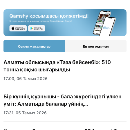
Соңғы жаңалықтар
Ең көп оқылған
Алматы облысында «Таза бейсенбі»: 510
тонна қоқыс шығарылды
17:03, 06 Тамыз 2026
Бір күннің қуанышы - бала жүрегіндегі үлкен
үміт: Алматыда балалар үйінің
тәрбиеленушілеріне мерекелік күн
17:31, 05 Тамыз 2026
ұйымдастырылды