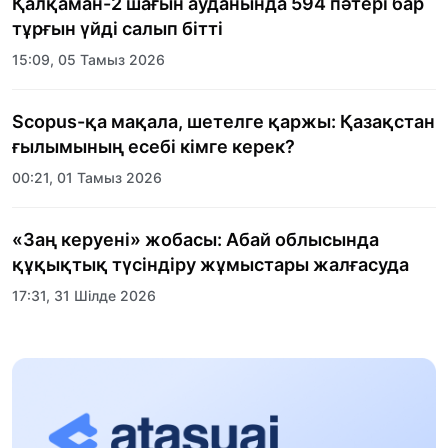
Қалқаман-2 шағын ауданында 594 пәтері бар
тұрғын үйді салып бітті
15:09, 05 Тамыз 2026
Scopus-қа мақала, шетелге қаржы: Қазақстан
ғылымының есебі кімге керек?
00:21, 01 Тамыз 2026
«Заң керуені» жобасы: Абай облысында
құқықтық түсіндіру жұмыстары жалғасуда
17:31, 31 Шілде 2026
Халықаралық «Формула-1 H2O» жарысын
Қонаев қаласында өткізу жоспарлануда
13:13, 30 Шілде 2026