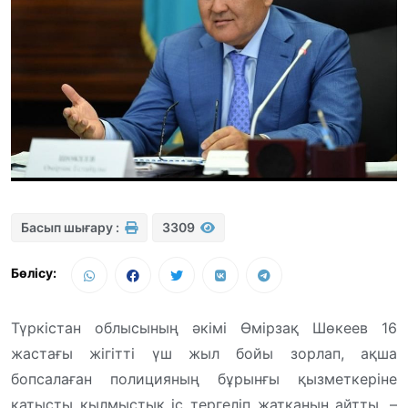
Басып шығару :
3309
Бөлісу:
Түркістан облысының әкімі Өмірзақ Шөкеев 16
жастағы жігітті үш жыл бойы зорлап, ақша
бопсалаған полицияның бұрынғы қызметкеріне
қатысты қылмыстық іс тергеліп жатқанын айтты, –