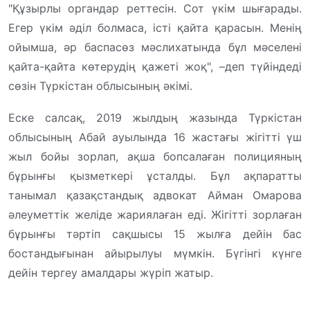
"Құзырлы органдар реттесін. Сот үкім шығарады.
Егер үкім әділ болмаса, істі қайта қарасын. Менің
ойымша, әр баспасөз мәслихатында бұл мәселені
қайта-қайта көтерудің қажеті жоқ", –деп түйіндеді
сөзін Түркістан облысының әкімі.
Еске салсақ, 2019 жылдың жазында Түркістан
облысының Абай ауылында 16 жастағы жігітті үш
жыл бойы зорлап, ақша бопсалаған полицияның
бұрынғы қызметкері ұсталды. Бұл ақпаратты
танымал қазақстандық адвокат Айман Омарова
әлеуметтік желіде жариялаған еді. Жігітті зорлаған
бұрынғы тәртіп сақшысы 15 жылға дейін бас
бостандығынан айырылуы мүмкін. Бүгінгі күнге
дейін тергеу амалдары жүріп жатыр.