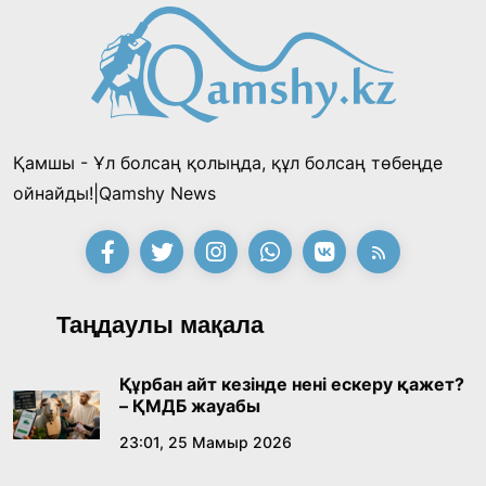
таңғы ас ішті
«Тектілер ту көтереді» байқауы өз
жеңімпаздарын анықтады
18:39, 23 Шілде 2026
Қамшы - Ұл болсаң қолыңда, құл болсаң төбеңде
Қонаев қаласының әкімі «Славян базары»
ойнайды!|Qamshy News
байқауының жеңімпазы Ақерке Амалятты
қабылдады
16:27, 23 Шілде 2026
Қазақ тіліндегі «құт» концептісінің
Таңдаулы мақала
лингвомәдени сипаты
09:21, 21 Шілде 2026
Құрбан айт кезінде нені ескеру қажет?
– ҚМДБ жауабы
Абайдың адам тәрбиесі туралы
23:01, 25 Мамыр 2026
көзқарастарының өзектілігі