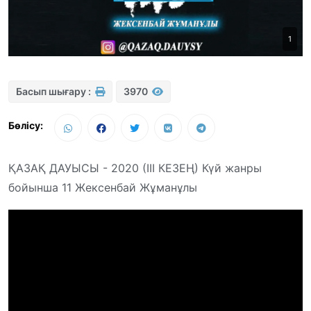
1
Басып шығару :
3970
Бөлісу:
ҚАЗАҚ ДАУЫСЫ - 2020 (III КЕЗЕҢ) Күй жанры
бойынша 11 Жексенбай Жұманұлы