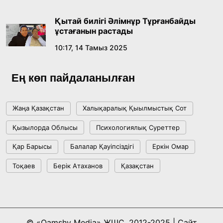
Жасанды интеллект: адамзаттың көмекшісі
ме, әлде бәсекелесі ме?
Қытай билігі Әлімнұр Тұрғанбайды
18:16, 20 Шілде 2026
ұстағанын растады
10:17, 14 Тамыз 2025
Ұлттық архивтің ашылғанына 20 жыл: негізгі
жетістіктері мен даму бағыты
Ең көп пайдаланылған
17:09, 20 Шілде 2026
Жаңа Қазақстан
Халықаралық Қыылмыстық Сот
Мемлекет басшысы Көбейтұз көлінің жай-
Қызылорда Облысы
Психологиялық Суреттер
күйіне назар аударды
Қар Барысы
Балалар Қауіпсіздігі
Еркін Омар
18:22, 17 Шілде 2026
Тоқаев
Берік Атаханов
Қазақстан
АЛТЫН ОРДА ТАРИХЫН ОҚЫТУДЫҢ
ИННОВАЦИЯЛЫҚ ТӘСІЛДЕРІ ЕНГІЗІЛЕДІ
10:28, 15 Шілде 2026
© «Qamshy Media» ЖШС, 2012-2025 | Сайт