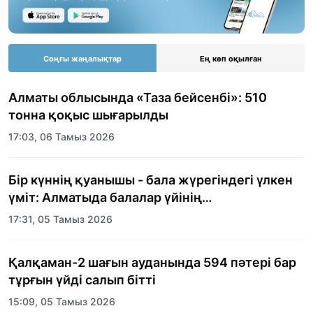
Соңғы жаңалықтар
Ең көп оқылған
Алматы облысында «Таза бейсенбі»: 510
тонна қоқыс шығарылды
17:03, 06 Тамыз 2026
Бір күннің қуанышы - бала жүрегіндегі үлкен
үміт: Алматыда балалар үйінің
тәрбиеленушілеріне мерекелік күн
17:31, 05 Тамыз 2026
ұйымдастырылды
Қалқаман-2 шағын ауданында 594 пәтері бар
тұрғын үйді салып бітті
15:09, 05 Тамыз 2026