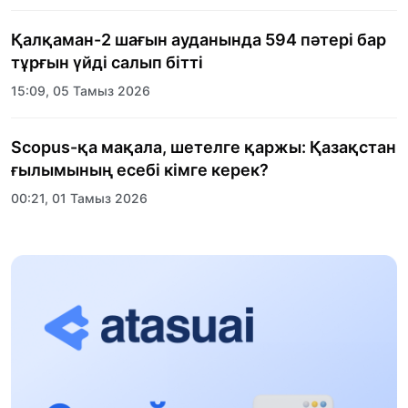
ұйымдастырылды
Қалқаман-2 шағын ауданында 594 пәтері бар
тұрғын үйді салып бітті
15:09, 05 Тамыз 2026
Scopus-қа мақала, шетелге қаржы: Қазақстан
ғылымының есебі кімге керек?
00:21, 01 Тамыз 2026
«Заң керуені» жобасы: Абай облысында
құқықтық түсіндіру жұмыстары жалғасуда
17:31, 31 Шілде 2026
Халықаралық «Формула-1 H2O» жарысын
Қонаев қаласында өткізу жоспарлануда