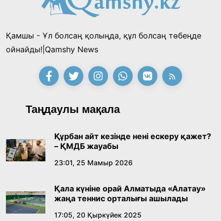
облысының әкімі коммуналдық
қызметкерлермен бірге тазалыққа шығып,
13:57, 24 Шілде 2026
таңғы ас ішті
Қамшы - Ұл болсаң қолыңда, құл болсаң төбеңде
«Тектілер ту көтереді» байқауы өз
ойнайды!|Qamshy News
жеңімпаздарын анықтады
18:39, 23 Шілде 2026
Қонаев қаласының әкімі «Славян базары»
Таңдаулы мақала
байқауының жеңімпазы Ақерке Амалятты
қабылдады
16:27, 23 Шілде 2026
Құрбан айт кезінде нені ескеру қажет?
– ҚМДБ жауабы
Қазақ тіліндегі «құт» концептісінің
23:01, 25 Мамыр 2026
лингвомәдени сипаты
Қала күніне орай Алматыда «Алатау»
09:21, 21 Шілде 2026
жаңа теннис орталығы ашылады
17:05, 20 Қыркүйек 2025