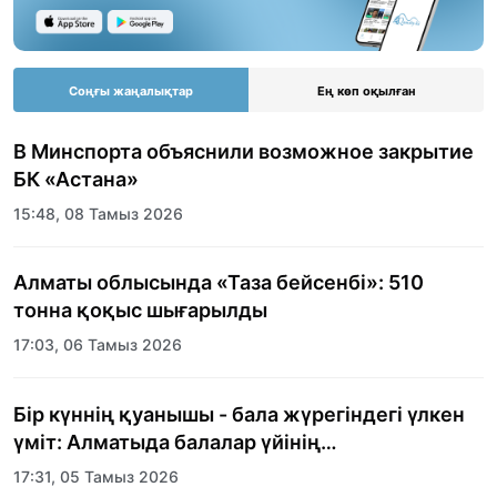
Соңғы жаңалықтар
Ең көп оқылған
В Минспорта объяснили возможное закрытие
БК «Астана»
15:48, 08 Тамыз 2026
Алматы облысында «Таза бейсенбі»: 510
тонна қоқыс шығарылды
17:03, 06 Тамыз 2026
Бір күннің қуанышы - бала жүрегіндегі үлкен
үміт: Алматыда балалар үйінің
тәрбиеленушілеріне мерекелік күн
17:31, 05 Тамыз 2026