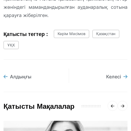
жөніндегі мамандандырылған ауданаралық сотына
қарауға жіберілген.
Қатысты тегтер :
Кәрім Мәсімов
Қазақстан
ҰҚК
Алдыңғы
Келесі
Қатысты Мақалалар