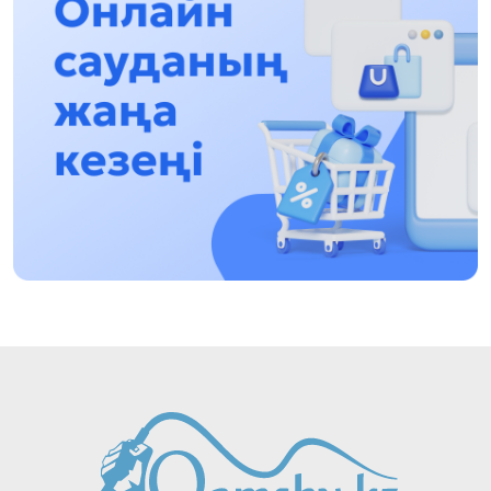
13:13, 30 Шілде 2026
Асхат Асылбеков: Күшті билікке күшті
тұлғалар керек!
12:01, 28 Шілде 2026
Абзал Достияр: Думан Мұхаметкәрімді
Алматы түрмесіне ауыстыруы мүмкін
16:15, 27 Шілде 2026
Өскенбай Құлатайұлы: Руханиятқа қызмет
еткен қаламгер
17:46, 26 Шілде 2026
Еңбек адамына көрсетілген құрмет: Алматы