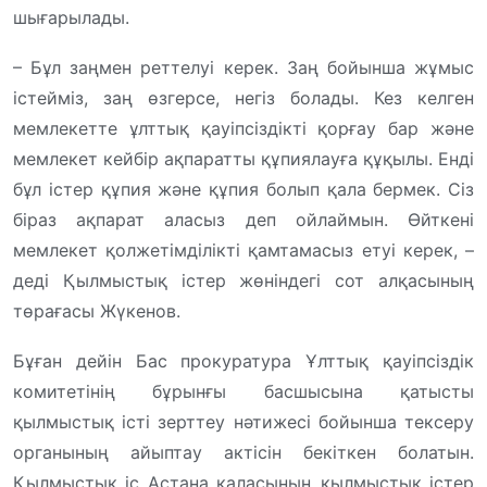
шығарылады.
– Бұл заңмен реттелуі керек. Заң бойынша жұмыс
істейміз, заң өзгерсе, негіз болады. Кез келген
мемлекетте ұлттық қауіпсіздікті қорғау бар және
мемлекет кейбір ақпаратты құпиялауға құқылы. Енді
бұл істер құпия және құпия болып қала бермек. Сіз
біраз ақпарат аласыз деп ойлаймын. Өйткені
мемлекет қолжетімділікті қамтамасыз етуі керек
, –
деді Қылмыстық істер жөніндегі сот алқасының
төрағасы Жүкенов.
Бұған дейін Бас прокуратура Ұлттық қауіпсіздік
комитетінің бұрынғы басшысына қатысты
қылмыстық істі зерттеу нәтижесі бойынша тексеру
органының айыптау актісін бекіткен болатын.
Қылмыстық іс Астана қаласының қылмыстық істер