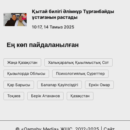
Абайдың адам тәрбиесі туралы
көзқарастарының өзектілігі
Қытай билігі Әлімнұр Тұрғанбайды
18:59, 20 Шілде 2026
ұстағанын растады
10:17, 14 Тамыз 2025
Жасанды интеллект: адамзаттың көмекшісі
ме, әлде бәсекелесі ме?
Ең көп пайдаланылған
18:16, 20 Шілде 2026
Жаңа Қазақстан
Халықаралық Қыылмыстық Сот
Ұлттық архивтің ашылғанына 20 жыл: негізгі
Қызылорда Облысы
Психологиялық Суреттер
жетістіктері мен даму бағыты
Қар Барысы
Балалар Қауіпсіздігі
Еркін Омар
17:09, 20 Шілде 2026
Тоқаев
Берік Атаханов
Қазақстан
Мемлекет басшысы Көбейтұз көлінің жай-
күйіне назар аударды
18:22, 17 Шілде 2026
© «Qamshy Media» ЖШС, 2012-2025 | Сайт