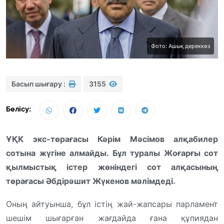
Фото: Ашық дереккөз
Басып шығару :
3155
Бөлісу:
ҰҚК экс-төрағасы Кәрім Мәсімов алқабилер
сотына жүгіне алмайды. Бұл туралы Жоғарғы сот
қылмыстық істер жөніндегі сот алқасының
төрағасы Әбдірәшит Жүкенов мәлімдеді.
Оның айтуынша, бұл істің жай-жапсары парламент
шешім шығарған жағдайда ғана құпиядан