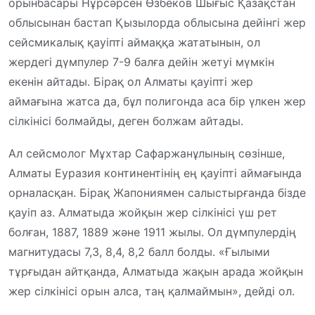
орынбасары Нұрсәрсен Өзбеков Шығыс Қазақстан
облысынан бастап Қызылорда облысына дейінгі жер
сейсмикалық қауіпті аймаққа жататынын, ол
жердегі дүмпулер 7-9 балға дейін жетуі мүмкін
екенін айтады. Бірақ ол Алматы қауіпті жер
аймағына жатса да, бұл полигонда аса бір үлкен жер
сілкінісі болмайды, деген болжам айтады.
Ал сейсмолог Мұхтар Сафаржанұлының сөзінше,
Алматы Еуразия континентінің ең қауіпті аймағында
орналасқан. Бірақ Жапониямен салыстырғанда бізде
қауіп аз. Алматыда жойқын жер сілкінісі үш рет
болған, 1887, 1889 және 1911 жылы. Ол дүмпулердің
магнитудасы 7,3, 8,4, 8,2 балл болды. «Ғылыми
тұрғыдан айтқанда, Алматыда жақын арада жойқын
жер сілкінісі орын алса, таң қалмаймын», дейді ол.