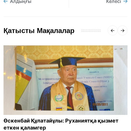
Алдыңғы
Келесі
Қатысты Мақалалар
Өскенбай Құлатайұлы: Руханиятқа қызмет
еткен қаламгер