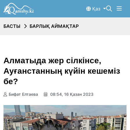
Қаз
БАСТЫ
БАРЛЫҚ АЙМАҚТАР
Алматыда жер сілкінсе,
Ауғанстанның күйін кешеміз
бе?
Бифат Елтаева
08:54, 16 Қазан 2023