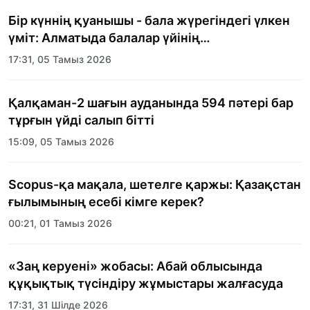
Бір күннің қуанышы - бала жүрегіндегі үлкен
үміт: Алматыда балалар үйінің
тәрбиеленушілеріне мерекелік күн
17:31, 05 Тамыз 2026
ұйымдастырылды
Қалқаман-2 шағын ауданында 594 пәтері бар
тұрғын үйді салып бітті
15:09, 05 Тамыз 2026
Scopus-қа мақала, шетелге қаржы: Қазақстан
ғылымының есебі кімге керек?
00:21, 01 Тамыз 2026
«Заң керуені» жобасы: Абай облысында
құқықтық түсіндіру жұмыстары жалғасуда
17:31, 31 Шілде 2026