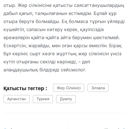
отыр. Жер сілкінісіне қатысты саясаттанушылардың
дабыл қағып, талқылағанын естімедім. Бұлай құр
отыра беруге болмайды. Ең болмаса тұрғын үйлерді
күшейтіп, сапасын көтеру керек, қауіпсіздік
ережелерін қайта-қайта айта берумен шектелмей.
Ескертсін, жарайды, мен оған қарсы емеспін. Бірақ
бұл көрініс сырт көзге жұрттың жер сілкінісін үнсіз
күтіп отырғаны секілді көрінеді, – деп
алаңдаушылық білдіреді сейсмолог.
Қатысты тегтер :
Жер Сілкінісі
Зілзала
Ауғанстан
Түркия
Дүмпу