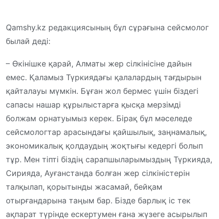
Qamshy.kz редакциясының бұл сұрағына сейсмолог
былай деді:
– Өкінішке қарай, Алматы жер сілкінісіне дайын
емес. Қаламыз Түркиядағы қалалардың тағдырын
қайталауы мүмкін. Бұған жол бермес үшін біздегі
сапасы нашар құрылыстарға қысқа мерзімді
болжам орнатуымыз керек. Бірақ бұл мәселеде
сейсмологтар арасындағы қайшылық, заңнамалық,
экономикалық қолдаудың жоқтығы кедергі болып
тұр. Мен тіпті біздің сарапшыларымыздың Түркияда,
Сирияда, Ауғанстанда болған жер сілкіністерін
талқылап, қорытынды жасамай, бейқам
отырғандарына таңым бар. Бізде барлық іс тек
ақпарат түрінде ескертумен ғана жүзеге асырылып