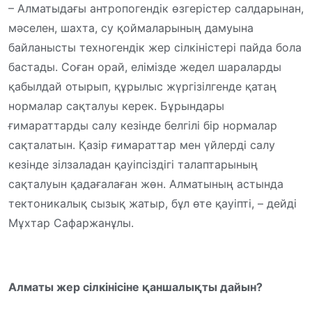
– Алматыдағы антропогендік өзгерістер салдарынан,
мәселен, шахта, су қоймаларының дамуына
байланысты техногендік жер сілкіністері пайда бола
бастады. Соған орай, елімізде жедел шараларды
қабылдай отырып, құрылыс жүргізілгенде қатаң
нормалар сақталуы керек. Бұрындары
ғимараттарды салу кезінде белгілі бір нормалар
сақталатын. Қазір ғимараттар мен үйлерді салу
кезінде зілзаладан қауіпсіздігі талаптарының
сақталуын қадағалаған жөн. Алматының астында
тектоникалық сызық жатыр, бұл өте қауіпті, – дейді
Мұхтар Сафаржанұлы.
Алматы жер сілкінісіне қаншалықты дайын?