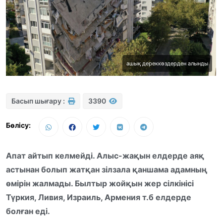
ашық дереккөздерден алынды
Басып шығару :
3390
Бөлісу:
Апат айтып келмейді. Алыс-жақын елдерде аяқ
астынан болып жатқан зілзала қаншама адамның
өмірін жалмады. Былтыр жойқын жер сілкінісі
Түркия, Ливия, Израиль, Армения т.б елдерде
болған еді.