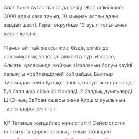
Апат биыл Ауғанстанға да келді. Жер сілкінісінен
3000 адам қаза тауып, 10 мыңнан астам адам
зардап шекті. Герат округінде 13 ауыл толығымен
қирап қалды.
Жаман айтпай жақсы жоқ, біздің еліміз де
сейсмикалық белсенді аймақта тұр. Әсіресе,
Алматы қаласында жойқын зілзаланың болуы қауіпі
халықты үрейлендірмей қоймайды. Былтыр
Түркиядан кейін Қазақстанның оңтүстік өңірлерінде
5,4 балл жер сілкінісі тіркелді. 2 балдық дүмпулерді
ШҚО-ның Зайсан қаласы және Күршім ауылының
тұрғындары сезінген.
ҚР Төтенше жағдайлар министрлігі Сейсмология
институты директорының ғылым жөніндегі