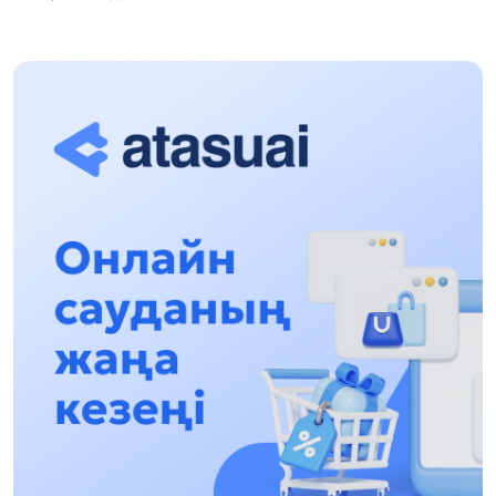
Халықаралық «Формула-1 H2O» жарысын
Қонаев қаласында өткізу жоспарлануда
13:13, 30 Шілде 2026
Асхат Асылбеков: Күшті билікке күшті
тұлғалар керек!
12:01, 28 Шілде 2026
Абзал Достияр: Думан Мұхаметкәрімді
Алматы түрмесіне ауыстыруы мүмкін
16:15, 27 Шілде 2026
Өскенбай Құлатайұлы: Руханиятқа қызмет
еткен қаламгер