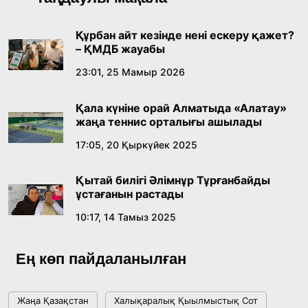
лингвомәдени сипаты
09:21, 21 Шілде 2026
Құрбан айт кезінде нені ескеру қажет?
– ҚМДБ жауабы
Абайдың адам тәрбиесі туралы
23:01, 25 Мамыр 2026
көзқарастарының өзектілігі
Қала күніне орай Алматыда «Алатау»
18:59, 20 Шілде 2026
жаңа теннис орталығы ашылады
17:05, 20 Қыркүйек 2025
Жасанды интеллект: адамзаттың көмекшісі
ме, әлде бәсекелесі ме?
Қытай билігі Әлімнұр Тұрғанбайды
18:16, 20 Шілде 2026
ұстағанын растады
10:17, 14 Тамыз 2025
Ұлттық архивтің ашылғанына 20 жыл: негізгі
жетістіктері мен даму бағыты
Ең көп пайдаланылған
17:09, 20 Шілде 2026
Жаңа Қазақстан
Халықаралық Қыылмыстық Сот