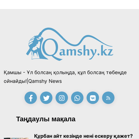
«Тектілер ту көтереді» байқауы өз
жеңімпаздарын анықтады
18:39, 23 Шілде 2026
Қонаев қаласының әкімі «Славян базары»
байқауының жеңімпазы Ақерке Амалятты
қабылдады
16:27, 23 Шілде 2026
Қамшы - Ұл болсаң қолыңда, құл болсаң төбеңде
Қазақ тіліндегі «құт» концептісінің
ойнайды!|Qamshy News
лингвомәдени сипаты
09:21, 21 Шілде 2026
Абайдың адам тәрбиесі туралы
Таңдаулы мақала
көзқарастарының өзектілігі
18:59, 20 Шілде 2026
Құрбан айт кезінде нені ескеру қажет?