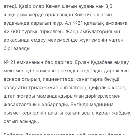
етеді. Қазір олар Кемел шағын ауданынан 3,5
шақырым жерде орналасқан Көкжиек шағын
ауданында қаралып жүр. Ал №21 қалалық емханаға
42 600 тұрғын тіркелген. Жаңа амбулаторияның
арқасында емдеу мекемесінде жүктеменің үштен
бірі азаяды.
№ 21 емхананың бас дәрігері Ерлан Құдабаев емдеу
мекемесінде көмек көрсетудің жеделдігі дәрежесін
ескере отырып, пациенттерді санаттарға бөлуді
көздейтін триаж-жүйе енгізілгенін, цифрлық кезек,
штат жоғары мамандандырылған дәрігерлермен
жасақталғанын хабарлады. Бүгінде медицина
қызметкерлерінің штаты қалыптасып, құрал-жабдық
сатып алынды.
Ерболат Досаев пациенттерді қабылдауды бастау