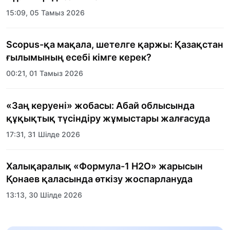
15:09, 05 Тамыз 2026
Scopus-қа мақала, шетелге қаржы: Қазақстан
ғылымының есебі кімге керек?
00:21, 01 Тамыз 2026
«Заң керуені» жобасы: Абай облысында
құқықтық түсіндіру жұмыстары жалғасуда
17:31, 31 Шілде 2026
Халықаралық «Формула-1 H2O» жарысын
Қонаев қаласында өткізу жоспарлануда
13:13, 30 Шілде 2026
Асхат Асылбеков: Күшті билікке күшті