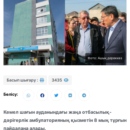
Фото: Ашық дереккөз
Басып шығару :
3435
Бөлісу:
Кемел шағын ауданындағы жаңа отбасылық-
дәрігерлік амбулаторияның қызметін 8 мың тұрғын
пайдалана алады.