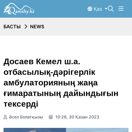
Қаз
БАСТЫ
NEWS
Досаев Кемел ш.а.
отбасылық-дәрігерлік
амбулаторияның жаңа
ғимаратының дайындығын
тексерді
Әсел Болатқызы
10:28, 30 Қазан 2023