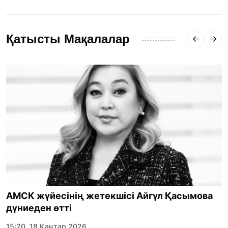
Қатысты Мақалалар
АМСК жүйесінің жетекшісі Айгүл Қасымова
дүниеден өтті
15:20, 18 Қаңтар 2026