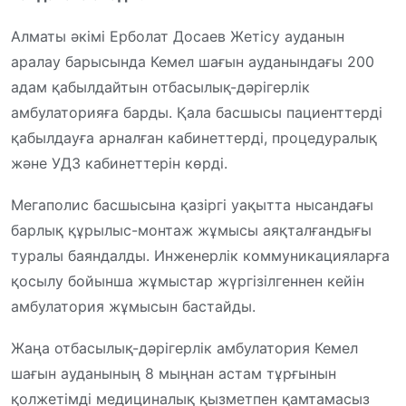
Алматы әкімі Ерболат Досаев Жетісу ауданын
аралау барысында Кемел шағын ауданындағы 200
адам қабылдайтын отбасылық-дәрігерлік
амбулаторияға барды. Қала басшысы пациенттерді
қабылдауға арналған кабинеттерді, процедуралық
және УДЗ кабинеттерін көрді.
Мегаполис басшысына қазіргі уақытта нысандағы
барлық құрылыс-монтаж жұмысы аяқталғандығы
туралы баяндалды. Инженерлік коммуникацияларға
қосылу бойынша жұмыстар жүргізілгеннен кейін
амбулатория жұмысын бастайды.
Жаңа отбасылық-дәрігерлік амбулатория Кемел
шағын ауданының 8 мыңнан астам тұрғынын
қолжетімді медициналық қызметпен қамтамасыз