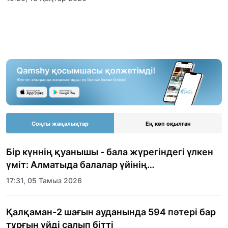
Соңғы жаңалықтар
Ең көп оқылған
Бір күннің қуанышы - бала жүрегіндегі үлкен
үміт: Алматыда балалар үйінің
тәрбиеленушілеріне мерекелік күн
17:31, 05 Тамыз 2026
ұйымдастырылды
Қалқаман-2 шағын ауданында 594 пәтері бар
тұрғын үйді салып бітті