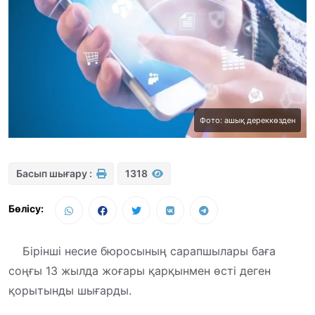
Фото: ашық дереккөзден
Басып шығару :
1318
Бөлісу:
Бірінші несие бюросының сарапшылары баға
соңғы 13 жылда жоғары қарқынмен өсті деген
қорытынды шығарды.