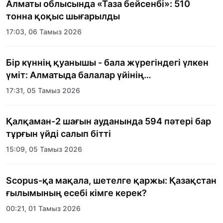
Алматы облысында «Таза бейсенбі»: 510
тонна қоқыс шығарылды
17:03, 06 Тамыз 2026
Бір күннің қуанышы - бала жүрегіндегі үлкен
үміт: Алматыда балалар үйінің
тәрбиеленушілеріне мерекелік күн
17:31, 05 Тамыз 2026
ұйымдастырылды
Қалқаман-2 шағын ауданында 594 пәтері бар
тұрғын үйді салып бітті
15:09, 05 Тамыз 2026
Scopus-қа мақала, шетелге қаржы: Қазақстан
ғылымының есебі кімге керек?
00:21, 01 Тамыз 2026