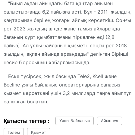
"Биыл ақпан айындағы баға қаңтар айымен
салыстырғанда 6,2 пайызға өсті. Бұл - 2011 жылдың
қаңтарынан бері ең жоғары айлық көрсеткіш. Соңғы
рет 2023 жылдың шілде және тамыз айларында
бағаның күрт қымбаттағаны тіркелген еді (2,8
пайыз). Ал ұялы байланыс қызметі соңғы рет 2018
жылдың ақпан айында арзандады" делінген Бірінші
несие бюросының хабарламасында.
Еске түсірсек, жыл басында Tele2, Kcell және
Beeline ұялы байланыс операторларына сапасыз
қызмет көрсеткені үшін 3,2 миллиард теңге айыппұл
салынған болатын.
Қатысты тегтер :
Ұялы Байланыс
Айыппұл
Төлем
Қызмет