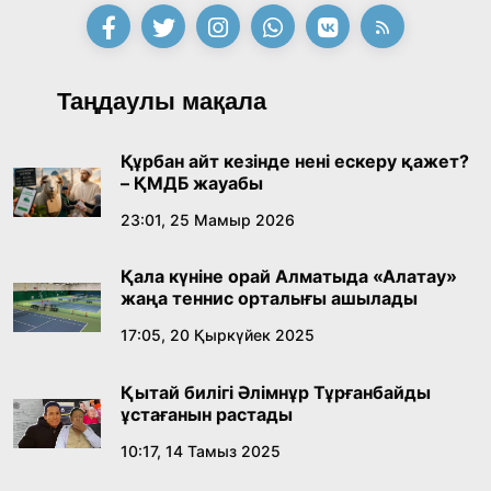
қабылдады
16:27, 23 Шілде 2026
Қазақ тіліндегі «құт» концептісінің
Таңдаулы мақала
лингвомәдени сипаты
09:21, 21 Шілде 2026
Құрбан айт кезінде нені ескеру қажет?
– ҚМДБ жауабы
Абайдың адам тәрбиесі туралы
23:01, 25 Мамыр 2026
көзқарастарының өзектілігі
Қала күніне орай Алматыда «Алатау»
18:59, 20 Шілде 2026
жаңа теннис орталығы ашылады
17:05, 20 Қыркүйек 2025
Жасанды интеллект: адамзаттың көмекшісі
ме, әлде бәсекелесі ме?
Қытай билігі Әлімнұр Тұрғанбайды
18:16, 20 Шілде 2026
ұстағанын растады
10:17, 14 Тамыз 2025
Ұлттық архивтің ашылғанына 20 жыл: негізгі