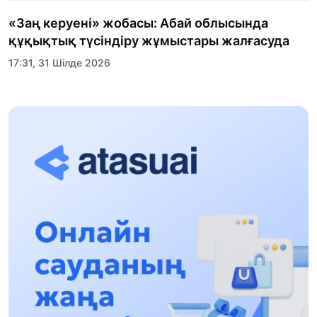
«Заң керуені» жобасы: Абай облысында
құқықтық түсіндіру жұмыстары жалғасуда
17:31, 31 Шілде 2026
Халықаралық «Формула-1 H2O» жарысын
Қонаев қаласында өткізу жоспарлануда
13:13, 30 Шілде 2026
Асхат Асылбеков: Күшті билікке күшті
тұлғалар керек!
12:01, 28 Шілде 2026
Абзал Достияр: Думан Мұхаметкәрімді
Алматы түрмесіне ауыстыруы мүмкін
16:15, 27 Шілде 2026