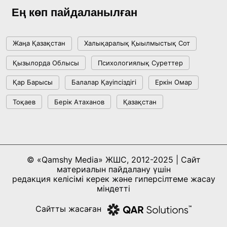
жетістіктері мен даму бағыты
Ең көп пайдаланылған
17:09, 20 Шілде 2026
Жаңа Қазақстан
Халықаралық Қыылмыстық Сот
Мемлекет басшысы Көбейтұз көлінің жай-
Қызылорда Облысы
Психологиялық Суреттер
күйіне назар аударды
Қар Барысы
Балалар Қауіпсіздігі
Еркін Омар
18:22, 17 Шілде 2026
Тоқаев
Берік Атаханов
Қазақстан
АЛТЫН ОРДА ТАРИХЫН ОҚЫТУДЫҢ
ИННОВАЦИЯЛЫҚ ТӘСІЛДЕРІ ЕНГІЗІЛЕДІ
10:28, 15 Шілде 2026
© «Qamshy Media» ЖШС, 2012-2025 | Сайт
материалын пайдалану үшін
Қазақстан ҰҚК: уақыт сын-қатерлері және
редакция келісімі керек және гиперсілтеме жасау
ұлттық мүддені қорғау
міндетті
17:49, 13 Шілде 2026
Сайтты жасаған