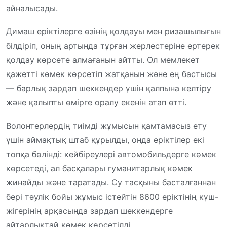
айналысады.
Димаш еріктілерге өзінің қолдауы мен ризашылығын
білдіріп, оның артында тұрған жерлестеріне ертерек
қолдау көрсете алмағанын айтты. Ол мемлекет
қажетті көмек көрсетіп жатқанын және ең бастысы
— барлық зардап шеккендер үшін қалпына келтіру
және қалыпты өмірге оралу екенін атап өтті.
Волонтерлердің тиімді жұмысын қамтамасыз ету
үшін аймақтық штаб құрылды, онда еріктілер екі
топқа бөлінді: кейбіреулері автомобильдерге көмек
көрсетеді, ал басқалары гуманитарлық көмек
жинайды және таратады. Су тасқыны басталғаннан
бері тәулік бойы жұмыс істейтін 8600 еріктінің күш-
жігерінің арқасында зардап шеккендерге
айтарлықтай көмек көрсетілді.