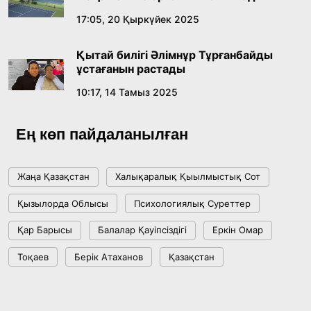
17:05, 20 Қыркүйек 2025
Ұлттық архивтің ашылғанына 20 жыл: негізгі
жетістіктері мен даму бағыты
Қытай билігі Әлімнұр Тұрғанбайды
17:09, 20 Шілде 2026
ұстағанын растады
10:17, 14 Тамыз 2025
Мемлекет басшысы Көбейтұз көлінің жай-
күйіне назар аударды
Ең көп пайдаланылған
18:22, 17 Шілде 2026
Жаңа Қазақстан
Халықаралық Қыылмыстық Сот
АЛТЫН ОРДА ТАРИХЫН ОҚЫТУДЫҢ
Қызылорда Облысы
Психологиялық Суреттер
ИННОВАЦИЯЛЫҚ ТӘСІЛДЕРІ ЕНГІЗІЛЕДІ
Қар Барысы
Балалар Қауіпсіздігі
Еркін Омар
10:28, 15 Шілде 2026
Тоқаев
Берік Атаханов
Қазақстан
Қазақстан ҰҚК: уақыт сын-қатерлері және
ұлттық мүддені қорғау