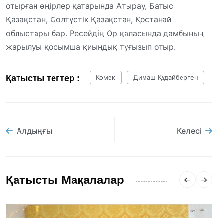
отырған өңірлер қатарында Атырау, Батыс
Қазақстан, Солтүстік Қазақстан, Қостанай
облыстары бар. Ресейдің Ор қаласында дамбының
жарылуы қосымша қиындық туғызып отыр.
Қатысты тегтер :
Көмек
Димаш Құдайберген
Алдыңғы
Келесі
Қатысты Мақалалар