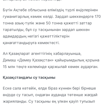
Бүгін Ақтөбе облысына еліміздің түрлі өңірлерінен
гуманитарлық көмек келді. Зардап шеккендерге 170
тонна азық-түлік және 50 тонна қажетті заттар
таратылды, бұл су тасқынынан зардап шеккен
адамдардың негізгі қажеттіліктерін
қанағаттандыруға көмектесті.
Ал Қазақпарат агенттігінің хабарлауынша,
Димаш «Демеу Қазақстан» қайырымдылық қорына
15 млн теңге көлемінде қаржылай көмек аударған.
Қазақстандағы су тасқыны
Еске сала кетейік, елде біраз күннен бері бірнеше
өңірде су тасып, ондаған ауданда төтенше жағдай
жарияланды. Су тасқыны ең үлкен қауіп туғызып