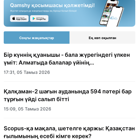
Соңғы жаңалықтар
Ең көп оқылған
Бір күннің қуанышы - бала жүрегіндегі үлкен
үміт: Алматыда балалар үйінің
тәрбиеленушілеріне мерекелік күн
17:31, 05 Тамыз 2026
ұйымдастырылды
Қалқаман-2 шағын ауданында 594 пәтері бар
тұрғын үйді салып бітті
15:09, 05 Тамыз 2026
Scopus-қа мақала, шетелге қаржы: Қазақстан
ғылымының есебі кімге керек?