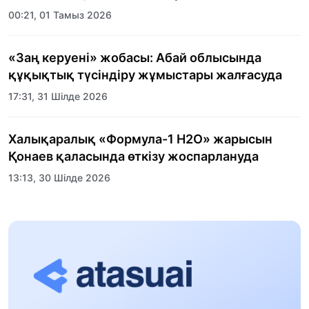
00:21, 01 Тамыз 2026
«Заң керуені» жобасы: Абай облысында
құқықтық түсіндіру жұмыстары жалғасуда
17:31, 31 Шілде 2026
Халықаралық «Формула-1 H2O» жарысын
Қонаев қаласында өткізу жоспарлануда
13:13, 30 Шілде 2026
Асхат Асылбеков: Күшті билікке күшті
тұлғалар керек!
12:01, 28 Шілде 2026
Абзал Достияр: Думан Мұхаметкәрімді