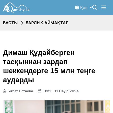
Қаз
БАСТЫ
БАРЛЫҚ АЙМАҚТАР
Димаш Құдайберген
тасқыннан зардап
шеккендерге 15 млн теңге
аударды
Бифат Елтаева
09:11, 11 Сәуір 2024