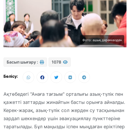
Фото: ашық дереккөзден
Басып шығару :
1078
Бөлісу:
Ақтөбедегі "Анаға тағзым" орталығы азық-түлік пен
қажетті заттарды жинайтын басты орынға айналды.
Керек-жарақ, азық-түлік сол жерден су тасқынынан
зардап шеккендер үшін эвакуациялау пункттеріне
таратылады. Бұл маңызды іспен мыңдаған еріктілер