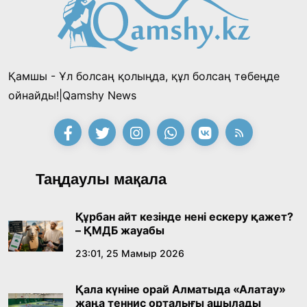
Қонаев қаласының әкімі «Славян базары»
байқауының жеңімпазы Ақерке Амалятты
қабылдады
16:27, 23 Шілде 2026
Қамшы - Ұл болсаң қолыңда, құл болсаң төбеңде
Қазақ тіліндегі «құт» концептісінің
ойнайды!|Qamshy News
лингвомәдени сипаты
09:21, 21 Шілде 2026
Абайдың адам тәрбиесі туралы
Таңдаулы мақала
көзқарастарының өзектілігі
18:59, 20 Шілде 2026
Құрбан айт кезінде нені ескеру қажет?
– ҚМДБ жауабы
Жасанды интеллект: адамзаттың көмекшісі
23:01, 25 Мамыр 2026
ме, әлде бәсекелесі ме?
Қала күніне орай Алматыда «Алатау»
18:16, 20 Шілде 2026
жаңа теннис орталығы ашылады