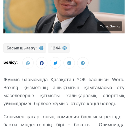
Фото: Gov.kz
Басып шығару :
1244
Бөлісу:
Жұмыс барысында Қазақстан ҰОК басшысы World
Boxing қызметінің ашықтығын қамтамасыз ету
мәселелеріне қатысты халықаралық спорттық
ұйымдармен бірлесе жұмыс істеуге көңіл бөледі.
Сонымен қатар, оның комиссия басшысы ретіндегі
басты міндеттерінің бірі - боксты Олимпиада