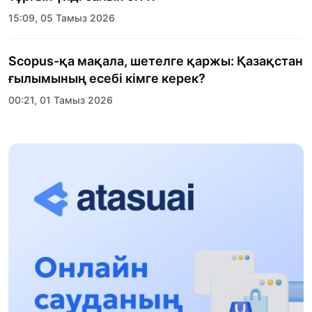
15:09, 05 Тамыз 2026
Scopus-қа мақала, шетелге қаржы: Қазақстан
ғылымының есебі кімге керек?
00:21, 01 Тамыз 2026
«Заң керуені» жобасы: Абай облысында
құқықтық түсіндіру жұмыстары жалғасуда
17:31, 31 Шілде 2026
Халықаралық «Формула-1 H2O» жарысын
Қонаев қаласында өткізу жоспарлануда
13:13, 30 Шілде 2026
Асхат Асылбеков: Күшті билікке күшті