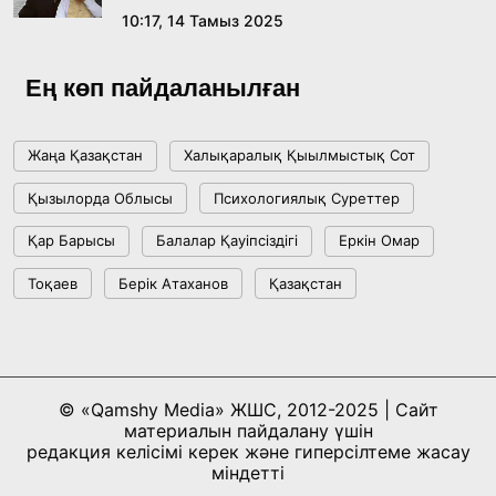
10:17, 14 Тамыз 2025
Жасанды интеллект: адамзаттың көмекшісі
ме, әлде бәсекелесі ме?
Ең көп пайдаланылған
18:16, 20 Шілде 2026
Жаңа Қазақстан
Халықаралық Қыылмыстық Сот
Ұлттық архивтің ашылғанына 20 жыл: негізгі
Қызылорда Облысы
Психологиялық Суреттер
жетістіктері мен даму бағыты
Қар Барысы
Балалар Қауіпсіздігі
Еркін Омар
17:09, 20 Шілде 2026
Тоқаев
Берік Атаханов
Қазақстан
Мемлекет басшысы Көбейтұз көлінің жай-
күйіне назар аударды
18:22, 17 Шілде 2026
© «Qamshy Media» ЖШС, 2012-2025 | Сайт
материалын пайдалану үшін
АЛТЫН ОРДА ТАРИХЫН ОҚЫТУДЫҢ
редакция келісімі керек және гиперсілтеме жасау
ИННОВАЦИЯЛЫҚ ТӘСІЛДЕРІ ЕНГІЗІЛЕДІ
міндетті