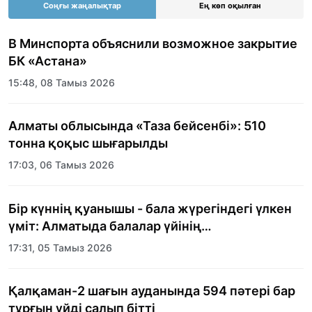
Соңғы жаңалықтар
Ең көп оқылған
В Минспорта объяснили возможное закрытие
БК «Астана»
15:48, 08 Тамыз 2026
Алматы облысында «Таза бейсенбі»: 510
тонна қоқыс шығарылды
17:03, 06 Тамыз 2026
Бір күннің қуанышы - бала жүрегіндегі үлкен
үміт: Алматыда балалар үйінің
тәрбиеленушілеріне мерекелік күн
17:31, 05 Тамыз 2026
ұйымдастырылды
Қалқаман-2 шағын ауданында 594 пәтері бар
тұрғын үйді салып бітті