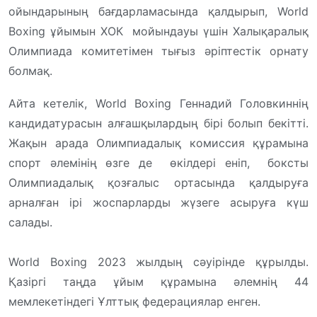
ойындарының бағдарламасында қалдырып, World
Boxing ұйымын ХОК мойындауы үшін Халықаралық
Олимпиада комитетімен тығыз әріптестік орнату
болмақ.
Айта кетелік, World Boxing Геннадий Головкиннің
кандидатурасын алғашқылардың бірі болып бекітті.
Жақын арада Олимпиадалық комиссия құрамына
спорт әлемінің өзге де өкілдері еніп, боксты
Олимпиадалық қозғалыс ортасында қалдыруға
арналған ірі жоспарларды жүзеге асыруға күш
салады.
World Boxing 2023 жылдың сәуірінде құрылды.
Қазіргі таңда ұйым құрамына әлемнің 44
мемлекетіндегі Ұлттық федерациялар енген.