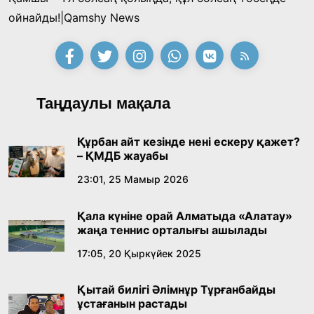
«Тектілер ту көтереді» байқауы өз
ойнайды!|Qamshy News
жеңімпаздарын анықтады
18:39, 23 Шілде 2026
Қонаев қаласының әкімі «Славян базары»
Таңдаулы мақала
байқауының жеңімпазы Ақерке Амалятты
қабылдады
16:27, 23 Шілде 2026
Құрбан айт кезінде нені ескеру қажет?
– ҚМДБ жауабы
Қазақ тіліндегі «құт» концептісінің
23:01, 25 Мамыр 2026
лингвомәдени сипаты
Қала күніне орай Алматыда «Алатау»
09:21, 21 Шілде 2026
жаңа теннис орталығы ашылады
17:05, 20 Қыркүйек 2025
Абайдың адам тәрбиесі туралы
көзқарастарының өзектілігі
Қытай билігі Әлімнұр Тұрғанбайды
18:59, 20 Шілде 2026
ұстағанын растады