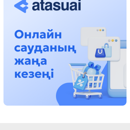
Халықаралық «Формула-1 H2O» жарысын
Қонаев қаласында өткізу жоспарлануда
13:13, 30 Шілде 2026
Асхат Асылбеков: Күшті билікке күшті
тұлғалар керек!
12:01, 28 Шілде 2026
Абзал Достияр: Думан Мұхаметкәрімді
Алматы түрмесіне ауыстыруы мүмкін
16:15, 27 Шілде 2026
Өскенбай Құлатайұлы: Руханиятқа қызмет
еткен қаламгер