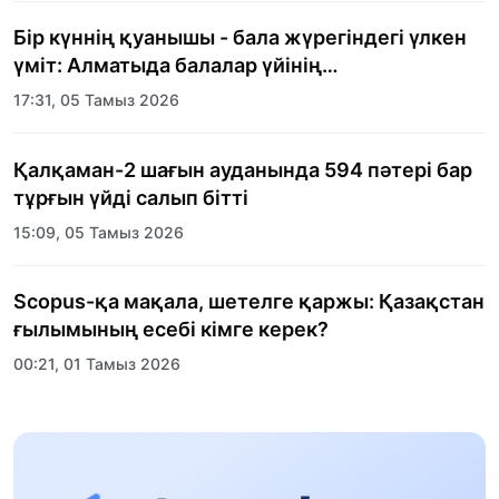
Бір күннің қуанышы - бала жүрегіндегі үлкен
үміт: Алматыда балалар үйінің
тәрбиеленушілеріне мерекелік күн
17:31, 05 Тамыз 2026
ұйымдастырылды
Қалқаман-2 шағын ауданында 594 пәтері бар
тұрғын үйді салып бітті
15:09, 05 Тамыз 2026
Scopus-қа мақала, шетелге қаржы: Қазақстан
ғылымының есебі кімге керек?
00:21, 01 Тамыз 2026
«Заң керуені» жобасы: Абай облысында
құқықтық түсіндіру жұмыстары жалғасуда
17:31, 31 Шілде 2026