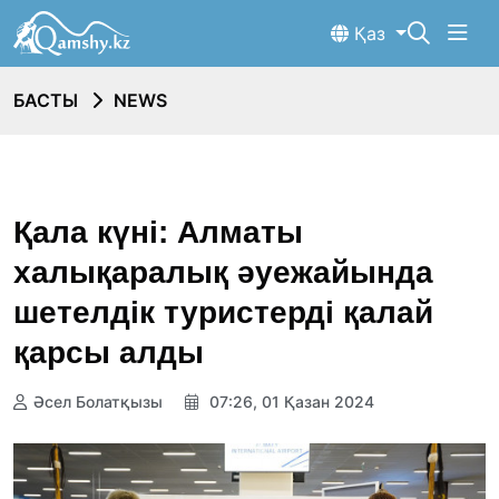
Қаз
БАСТЫ
NEWS
Қала күні: Алматы
халықаралық әуежайында
шетелдік туристерді қалай
қарсы алды
Әсел Болатқызы
07:26, 01 Қазан 2024