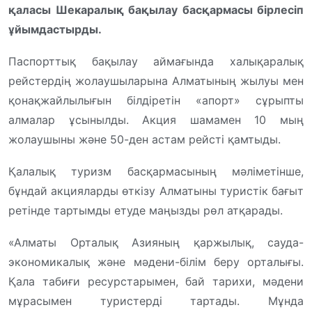
қаласы Шекаралық бақылау басқармасы бірлесіп
ұйымдастырды.
Паспорттық бақылау аймағында халықаралық
рейстердің жолаушыларына Алматының жылуы мен
қонақжайлылығын білдіретін «апорт» сұрыпты
алмалар ұсынылды. Акция шамамен 10 мың
жолаушыны және 50-ден астам рейсті қамтыды.
Қалалық туризм басқармасының мәліметінше,
бұндай акцияларды өткізу Алматыны туристік бағыт
ретінде тартымды етуде маңызды рөл атқарады.
«Алматы Орталық Азияның қаржылық, сауда-
экономикалық және мәдени-білім беру орталығы.
Қала табиғи ресурстарымен, бай тарихи, мәдени
мұрасымен туристерді тартады. Мұнда