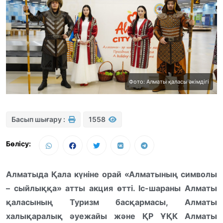
Фото: Алматы қаласы әкімдігі
Басып шығару :
1558
Бөлісу:
Алматыда Қала күніне орай «Алматының символы
– сыйлыққа» атты акция өтті. Іс-шараны Алматы
қаласының Туризм басқармасы, Алматы
халықаралық әуежайы және ҚР ҰҚК Алматы