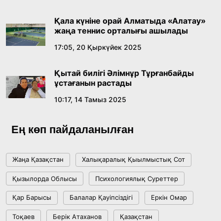
лингвомәдени сипаты
Қала күніне орай Алматыда «Алатау»
09:21, 21 Шілде 2026
жаңа теннис орталығы ашылады
17:05, 20 Қыркүйек 2025
Абайдың адам тәрбиесі туралы
көзқарастарының өзектілігі
Қытай билігі Әлімнұр Тұрғанбайды
18:59, 20 Шілде 2026
ұстағанын растады
10:17, 14 Тамыз 2025
Жасанды интеллект: адамзаттың көмекшісі
ме, әлде бәсекелесі ме?
Ең көп пайдаланылған
18:16, 20 Шілде 2026
Жаңа Қазақстан
Халықаралық Қыылмыстық Сот
Ұлттық архивтің ашылғанына 20 жыл: негізгі
Қызылорда Облысы
Психологиялық Суреттер
жетістіктері мен даму бағыты
Қар Барысы
Балалар Қауіпсіздігі
Еркін Омар
17:09, 20 Шілде 2026
Тоқаев
Берік Атаханов
Қазақстан