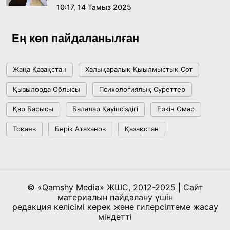
10:17, 14 Тамыз 2025
Жасанды интеллект: адамзаттың көмекшісі
ме, әлде бәсекелесі ме?
Ең көп пайдаланылған
18:16, 20 Шілде 2026
Жаңа Қазақстан
Халықаралық Қыылмыстық Сот
Ұлттық архивтің ашылғанына 20 жыл: негізгі
Қызылорда Облысы
Психологиялық Суреттер
жетістіктері мен даму бағыты
Қар Барысы
Балалар Қауіпсіздігі
Еркін Омар
17:09, 20 Шілде 2026
Тоқаев
Берік Атаханов
Қазақстан
Мемлекет басшысы Көбейтұз көлінің жай-
күйіне назар аударды
18:22, 17 Шілде 2026
© «Qamshy Media» ЖШС, 2012-2025 | Сайт
материалын пайдалану үшін
АЛТЫН ОРДА ТАРИХЫН ОҚЫТУДЫҢ
редакция келісімі керек және гиперсілтеме жасау
ИННОВАЦИЯЛЫҚ ТӘСІЛДЕРІ ЕНГІЗІЛЕДІ
міндетті