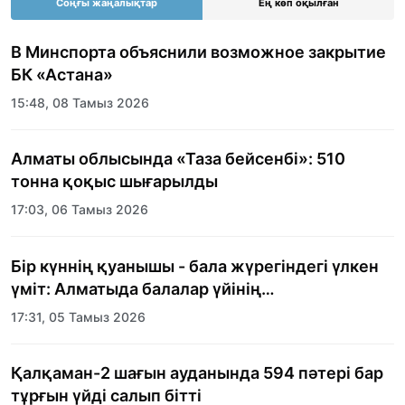
Соңғы жаңалықтар
Ең көп оқылған
В Минспорта объяснили возможное закрытие
БК «Астана»
15:48, 08 Тамыз 2026
Алматы облысында «Таза бейсенбі»: 510
тонна қоқыс шығарылды
17:03, 06 Тамыз 2026
Бір күннің қуанышы - бала жүрегіндегі үлкен
үміт: Алматыда балалар үйінің
тәрбиеленушілеріне мерекелік күн
17:31, 05 Тамыз 2026
ұйымдастырылды
Қалқаман-2 шағын ауданында 594 пәтері бар
тұрғын үйді салып бітті