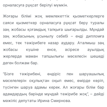
орналасуға рұқсат берілуі мүмкін.
Жоғары білімі жоқ мемлекеттік қызметкерлерге
саяси қызметкер орналасуға рұқсат беру туралы
заң жобасы қоғамдық талқыға шығарылды. Мұндай
заң жобасының ұсынылу себебі – енді дипломға
емес, тек тәжірибеге назар аудару. Аталмыш заң
жобасы күшіне енсе, әсіресе ауылдық
жерлерде маман тапшылығы мәселесін шешеді
деген болжам бар.
“Бізге тәжірибені, өндіріс пен шаруашылық
мәселелерін оқулықтан оқып емес, өмірде көріп,
түсінген шаруа адамы керек. Ал жоғары білім бар
адамдардың бәрінде мұндай тәжірибе жоқ”, – дейді
мәжіліс депутаты Ирина Смирнова.