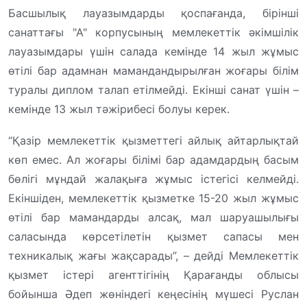
Басшылық лауазымдарды қоспағанда, бірінші
санаттағы "А" корпусының мемлекеттік әкімшілік
лауазымдары үшін салада кемінде 14 жыл жұмыс
өтілі бар адамнан мамандандырылған жоғары білім
туралы диплом талап етілмейді. Екінші санат үшін –
кемінде 13 жыл тәжірибесі болуы керек.
“Қазір мемлекеттік қызметтегі айлық айтарлықтай
көп емес. Ал жоғары білімі бар адамдардың басым
бөлігі мұндай жалақыға жұмыс істегісі келмейді.
Екіншіден, мемлекеттік қызметке 15-20 жыл жұмыс
өтілі бар мамандарды алсақ, мал шаруашылығы
саласында көрсетілетін қызмет сапасы мен
техникалық жағы жақсарады”, – дейді Мемлекеттік
қызмет істері агенттігінің Қарағанды ​​облысы
бойынша Әдеп жөніндегі кеңесінің мүшесі Руслан