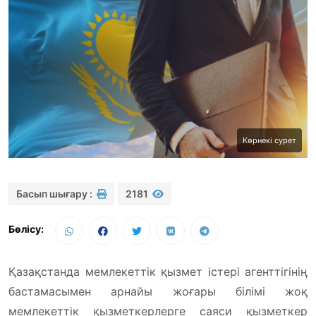
Көрнекі сурет
Басып шығару :
2181
Бөлісу:
Қазақстанда мемлекеттік қызмет істері агенттігінің
бастамасымен арнайы жоғары білімі жоқ
мемлекеттік қызметкерлерге саяси қызметкер