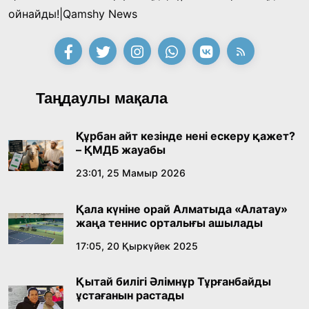
«Тектілер ту көтереді» байқауы өз
ойнайды!|Qamshy News
жеңімпаздарын анықтады
18:39, 23 Шілде 2026
Қонаев қаласының әкімі «Славян базары»
Таңдаулы мақала
байқауының жеңімпазы Ақерке Амалятты
қабылдады
16:27, 23 Шілде 2026
Құрбан айт кезінде нені ескеру қажет?
– ҚМДБ жауабы
Қазақ тіліндегі «құт» концептісінің
23:01, 25 Мамыр 2026
лингвомәдени сипаты
Қала күніне орай Алматыда «Алатау»
09:21, 21 Шілде 2026
жаңа теннис орталығы ашылады
17:05, 20 Қыркүйек 2025
Абайдың адам тәрбиесі туралы
көзқарастарының өзектілігі
Қытай билігі Әлімнұр Тұрғанбайды
18:59, 20 Шілде 2026
ұстағанын растады