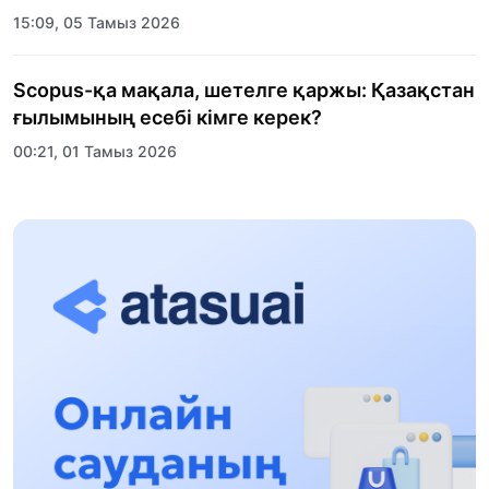
15:09, 05 Тамыз 2026
Scopus-қа мақала, шетелге қаржы: Қазақстан
ғылымының есебі кімге керек?
00:21, 01 Тамыз 2026
«Заң керуені» жобасы: Абай облысында
құқықтық түсіндіру жұмыстары жалғасуда
17:31, 31 Шілде 2026
Халықаралық «Формула-1 H2O» жарысын
Қонаев қаласында өткізу жоспарлануда
13:13, 30 Шілде 2026
Асхат Асылбеков: Күшті билікке күшті