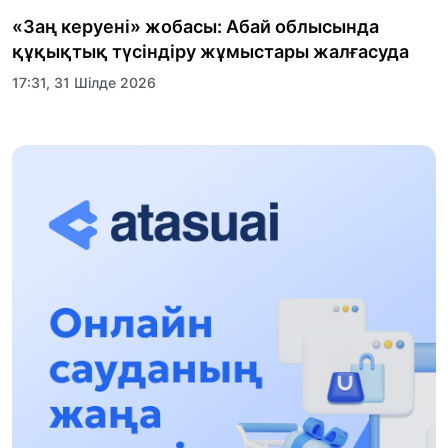
«Заң керуені» жобасы: Абай облысында
құқықтық түсіндіру жұмыстары жалғасуда
17:31, 31 Шілде 2026
Халықаралық «Формула-1 H2O» жарысын
Қонаев қаласында өткізу жоспарлануда
13:13, 30 Шілде 2026
Асхат Асылбеков: Күшті билікке күшті
тұлғалар керек!
12:01, 28 Шілде 2026
Абзал Достияр: Думан Мұхаметкәрімді
Алматы түрмесіне ауыстыруы мүмкін
16:15, 27 Шілде 2026