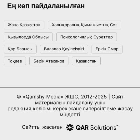
жетістіктері мен даму бағыты
Ең көп пайдаланылған
17:09, 20 Шілде 2026
Жаңа Қазақстан
Халықаралық Қыылмыстық Сот
Мемлекет басшысы Көбейтұз көлінің жай-
Қызылорда Облысы
Психологиялық Суреттер
күйіне назар аударды
Қар Барысы
Балалар Қауіпсіздігі
Еркін Омар
18:22, 17 Шілде 2026
Тоқаев
Берік Атаханов
Қазақстан
АЛТЫН ОРДА ТАРИХЫН ОҚЫТУДЫҢ
ИННОВАЦИЯЛЫҚ ТӘСІЛДЕРІ ЕНГІЗІЛЕДІ
10:28, 15 Шілде 2026
© «Qamshy Media» ЖШС, 2012-2025 | Сайт
материалын пайдалану үшін
Қазақстан ҰҚК: уақыт сын-қатерлері және
редакция келісімі керек және гиперсілтеме жасау
ұлттық мүддені қорғау
міндетті
17:49, 13 Шілде 2026
Сайтты жасаған