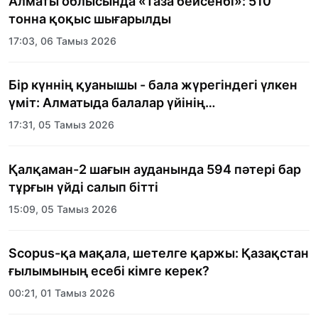
Алматы облысында «Таза бейсенбі»: 510
тонна қоқыс шығарылды
17:03, 06 Тамыз 2026
Бір күннің қуанышы - бала жүрегіндегі үлкен
үміт: Алматыда балалар үйінің
тәрбиеленушілеріне мерекелік күн
17:31, 05 Тамыз 2026
ұйымдастырылды
Қалқаман-2 шағын ауданында 594 пәтері бар
тұрғын үйді салып бітті
15:09, 05 Тамыз 2026
Scopus-қа мақала, шетелге қаржы: Қазақстан
ғылымының есебі кімге керек?
00:21, 01 Тамыз 2026