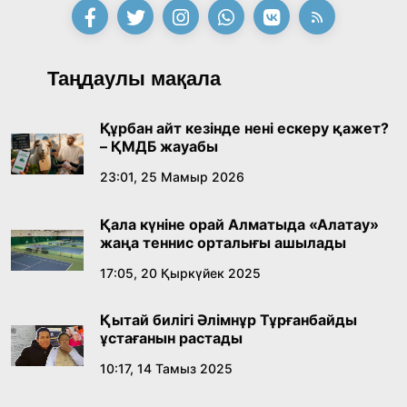
қабылдады
16:27, 23 Шілде 2026
Қазақ тіліндегі «құт» концептісінің
Таңдаулы мақала
лингвомәдени сипаты
09:21, 21 Шілде 2026
Құрбан айт кезінде нені ескеру қажет?
– ҚМДБ жауабы
Абайдың адам тәрбиесі туралы
23:01, 25 Мамыр 2026
көзқарастарының өзектілігі
Қала күніне орай Алматыда «Алатау»
18:59, 20 Шілде 2026
жаңа теннис орталығы ашылады
17:05, 20 Қыркүйек 2025
Жасанды интеллект: адамзаттың көмекшісі
ме, әлде бәсекелесі ме?
Қытай билігі Әлімнұр Тұрғанбайды
18:16, 20 Шілде 2026
ұстағанын растады
10:17, 14 Тамыз 2025
Ұлттық архивтің ашылғанына 20 жыл: негізгі