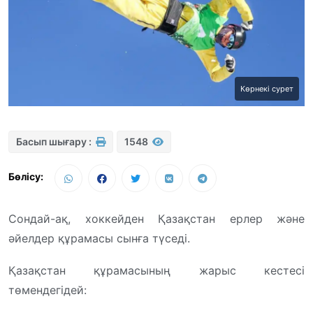
Көрнекі сурет
Басып шығару :
1548
Бөлісу:
Сондай-ақ, хоккейден Қазақстан ерлер және
әйелдер құрамасы сынға түседі.
Қазақстан құрамасының жарыс кестесі
төмендегідей: