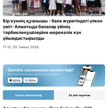
Бір күннің қуанышы - бала жүрегіндегі үлкен
үміт: Алматыда балалар үйінің
тәрбиеленушілеріне мерекелік күн
ұйымдастырылды
17:31, 05 Тамыз 2026
Соңғы жаңалықтар
Ең көп оқылған