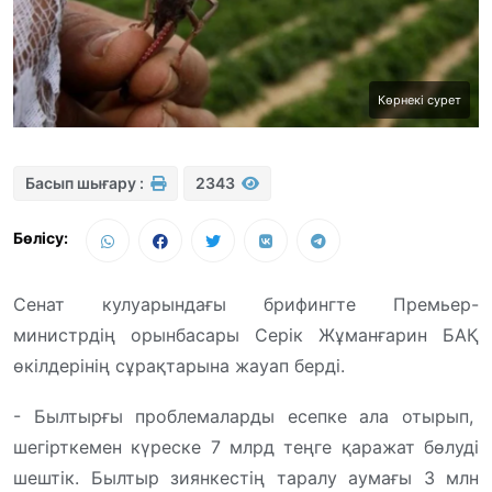
Көрнекі сурет
Басып шығару :
2343
Бөлісу:
Сенат кулуарындағы брифингте Премьер-
министрдің орынбасары Серік Жұманғарин БАҚ
өкілдерінің сұрақтарына жауап берді.
- Былтырғы проблемаларды есепке ала отырып,
шегірткемен күреске 7 млрд теңге қаражат бөлуді
шештік. Былтыр зиянкестің таралу аумағы 3 млн