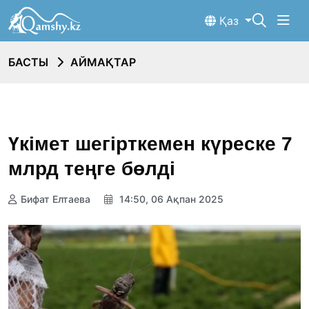
Қаз
БАСТЫ
АЙМАҚТАР
Үкімет шегірткемен күреске 7
млрд теңге бөлді
Бифат Елтаева
14:50, 06 Ақпан 2025