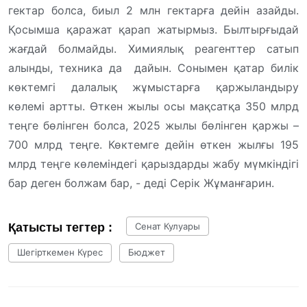
гектар болса, биыл 2 млн гектарға дейін азайды.
Қосымша қаражат қарап жатырмыз. Былтырғыдай
жағдай болмайды. Химиялық реагенттер сатып
алынды, техника да дайын. Сонымен қатар билік
көктемгі далалық жұмыстарға қаржыландыру
көлемі артты. Өткен жылы осы мақсатқа 350 млрд
теңге бөлінген болса, 2025 жылы бөлінген қаржы –
700 млрд теңге. Көктемге дейін өткен жылғы 195
млрд теңге көлеміндегі қарыздарды жабу мүмкіндігі
бар деген болжам бар, - деді Серік Жұманғарин.
Қатысты тегтер :
Сенат Кулуары
Шегірткемен Күрес
Бюджет