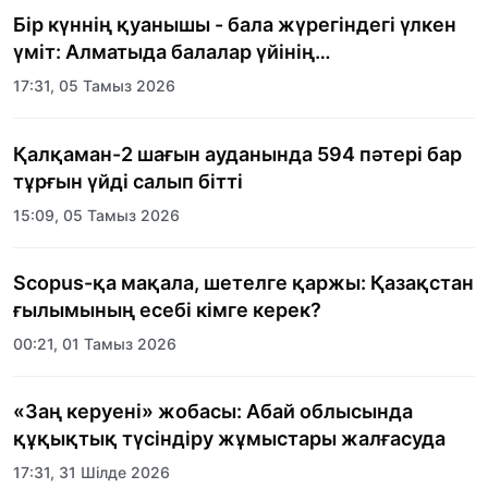
Бір күннің қуанышы - бала жүрегіндегі үлкен
үміт: Алматыда балалар үйінің
тәрбиеленушілеріне мерекелік күн
17:31, 05 Тамыз 2026
ұйымдастырылды
Қалқаман-2 шағын ауданында 594 пәтері бар
тұрғын үйді салып бітті
15:09, 05 Тамыз 2026
Scopus-қа мақала, шетелге қаржы: Қазақстан
ғылымының есебі кімге керек?
00:21, 01 Тамыз 2026
«Заң керуені» жобасы: Абай облысында
құқықтық түсіндіру жұмыстары жалғасуда
17:31, 31 Шілде 2026