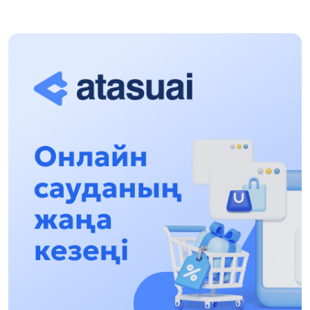
Халықаралық «Формула-1 H2O» жарысын
Қонаев қаласында өткізу жоспарлануда
13:13, 30 Шілде 2026
Асхат Асылбеков: Күшті билікке күшті
тұлғалар керек!
12:01, 28 Шілде 2026
Абзал Достияр: Думан Мұхаметкәрімді
Алматы түрмесіне ауыстыруы мүмкін
16:15, 27 Шілде 2026
Өскенбай Құлатайұлы: Руханиятқа қызмет
еткен қаламгер