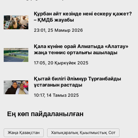
лингвомәдени сипаты
09:21, 21 Шілде 2026
Құрбан айт кезінде нені ескеру қажет?
– ҚМДБ жауабы
Абайдың адам тәрбиесі туралы
23:01, 25 Мамыр 2026
көзқарастарының өзектілігі
Қала күніне орай Алматыда «Алатау»
18:59, 20 Шілде 2026
жаңа теннис орталығы ашылады
17:05, 20 Қыркүйек 2025
Жасанды интеллект: адамзаттың көмекшісі
ме, әлде бәсекелесі ме?
Қытай билігі Әлімнұр Тұрғанбайды
18:16, 20 Шілде 2026
ұстағанын растады
10:17, 14 Тамыз 2025
Ұлттық архивтің ашылғанына 20 жыл: негізгі
жетістіктері мен даму бағыты
Ең көп пайдаланылған
17:09, 20 Шілде 2026
Жаңа Қазақстан
Халықаралық Қыылмыстық Сот