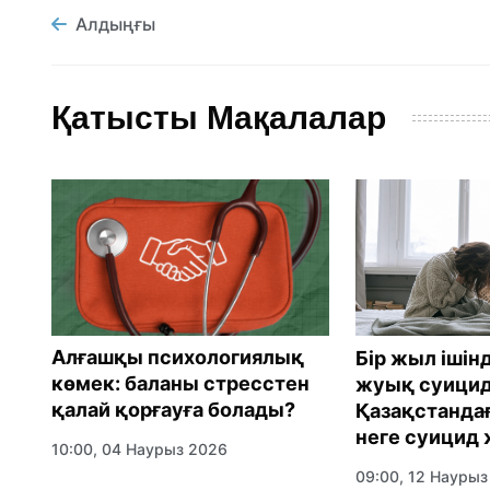
Алдыңғы
Қатысты Мақалалар
Алғашқы психологиялық
Бір жыл ішін
көмек: баланы стресстен
жуық суицид
қалай қорғауға болады?
Қазақстанда
неге суицид
10:00, 04 Наурыз 2026
09:00, 12 Наурыз