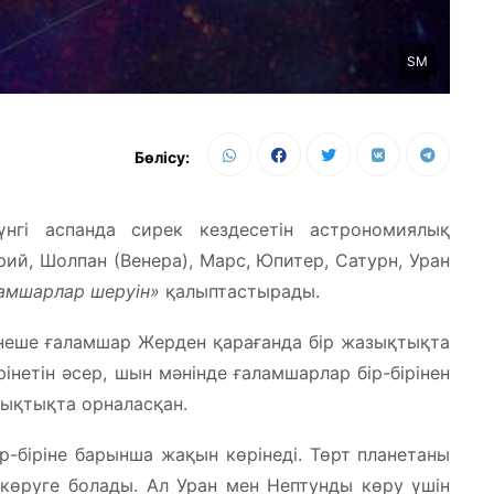
SM
Бөлісу:
гі аспанда сирек кездесетін астрономиялық
й, Шолпан (Венера), Марс, Юпитер, Сатурн, Уран
амшарлар шеруін»
қалыптастырады.
рнеше ғаламшар Жерден қарағанда бір жазықтықта
рінетін әсер, шын мәнінде ғаламшарлар бір-бірінен
шықтықта орналасқан.
ір-біріне барынша жақын көрінеді. Төрт планетаны
көруге болады. Ал Уран мен Нептунды көру үшін