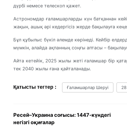
дүрбі немесе телескоп қажет.
Астрономдар ғаламшарларды күн батқаннан кейі
жақын, ашық әрі кедергісіз жерде бақылауға кеңе
Бұл құбылыс бүкіл әлемде көрінеді. Кейбір елдер
мүмкін, алайда ақпанның соңғы аптасы – бақылау
Айта кетейік, 2025 жылы жеті ғаламшар бір қатар
тек 2040 жылы ғана қайталанады.
Қатысты тегтер :
Ғаламшарлар Шеруі
28
Ресей–Украина соғысы: 1447-күндегі
негізгі оқиғалар