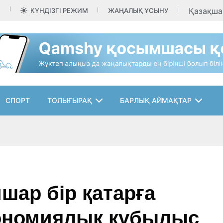
Қазақш
КҮНДІЗГІ РЕЖИМ
ЖАҢАЛЫҚ ҰСЫНУ
СПОРТ
ТОЛЫҒЫРАҚ
БАРЛЫҚ АЙМАҚТАР
шар бір қатарға
трономиялық құбылыс