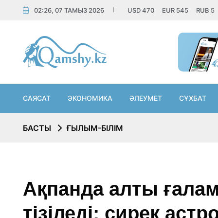
02:26, 07 ТАМЫЗ 2026
USD
470
EUR
545
RUB
5
САЯСАТ
ЭКОНОМИКА
ӘЛЕУМЕТ
СҰХБАТ
БАСТЫ
ҒЫЛЫМ-БІЛІМ
Ақпанда алты ғалам
тізіледі: сирек ас