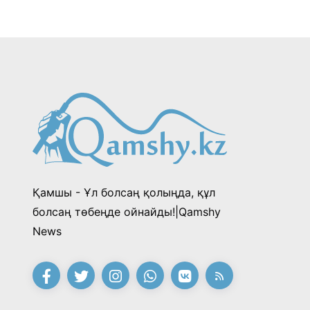
Қамшы - Ұл болсаң қолыңда, құл
болсаң төбеңде ойнайды!|Qamshy
News