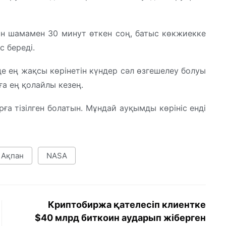
н шамамен 30 минут өткен соң, батыс көкжиекке
с береді.
де ең жақсы көрінетін күндер сәл өзгешелеу болуы
ға ең қолайлы кезең.
ға тізілген болатын. Мұндай ауқымды көрініс енді
 Ақпан
NASA
Криптобиржа қателесіп клиентке
$40 млрд биткоин аударып жіберген