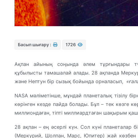
Басып шығару :
1726
Ақпан айының соңында әлем тұрғындары түн
құбылысты тамашалай алады. 28 ақпанда Меркури
және Нептун бір сызық бойында орналасып,
«ғал
NASA мәліметінше, мұндай планеталық тізілу бі
көрінген кезде пайда болады. Бұл – тек көзге кө
миллиондаған, тіпті миллиардтаған шақырым қа
28 ақпан – ең әсерлі күн. Сол күні планеталар б
(Меркурий, Шолпан, Марс, Юпитер) жай көзбен 