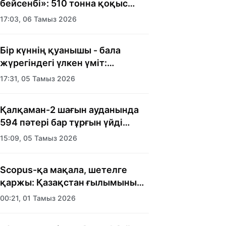
бейсенбі»: 510 тонна қоқыс
шығарылды
17:03, 06 Тамыз 2026
Бір күннің қуанышы - бала
жүрегіндегі үлкен үміт:
Алматыда балалар үйінің
17:31, 05 Тамыз 2026
тәрбиеленушілеріне мерекелік
күн ұйымдастырылды
Қалқаман-2 шағын ауданында
594 пәтері бар тұрғын үйді
салып бітті
15:09, 05 Тамыз 2026
Scopus-қа мақала, шетелге
қаржы: Қазақстан ғылымының
есебі кімге керек?
00:21, 01 Тамыз 2026