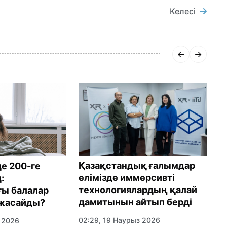
Келесі
Қазақстандық ғалымдар
Қ
де 200-ге
елімізде иммерсивті
о
:
технологиялардың қалай
ү
ғы балалар
дамитынын айтып берді
 жасайды?
0
02:29, 19 Наурыз 2026
 2026