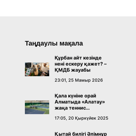
Таңдаулы мақала
Құрбан айт кезінде
нені ескеру қажет? –
ҚМДБ жауабы
23:01, 25 Мамыр 2026
Қала күніне орай
Алматыда «Алатау»
жаңа теннис
орталығы ашылады
17:05, 20 Қыркүйек 2025
Қытай билігі Әлімнұр