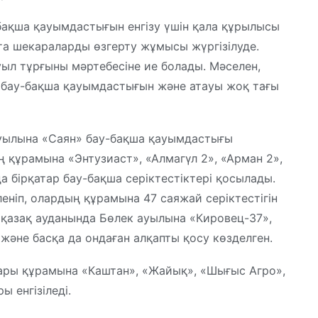
бақша қауымдастығын енгізу үшін қала құрылысы
та шекараларды өзгерту жұмысы жүргізілуде.
ыл тұрғыны мәртебесіне ие болады. Мәселен,
 бау-бақша қауымдастығын және атауы жоқ тағы
ауылына «Саян» бау-бақша қауымдастығы
ң құрамына «Энтузиаст», «Алмагүл 2», «Арман 2»,
а бірқатар бау-бақша серіктестіктері қосылады.
еніп, олардың құрамына 47 саяжай серіктестігін
іқазақ ауданында Бөлек ауылына «Кировец-37»,
 және басқа да ондаған алқапты қосу көзделген.
ары құрамына «Каштан», «Жайық», «Шығыс Агро»,
 енгізіледі.