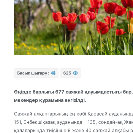
Басып шығару :
625
Өңірде барлығы 677 саяжай қауымдастығы бар, 
мекендер құрамына енгізілді.
Саяжай алқаптарының ең көбі Қарасай ауданында –
151, Еңбекшіқазақ ауданында – 135, сондай-ақ Жа
қалаларында тиісінше 9 және 40 саяжай алқабы о