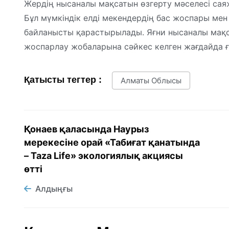
Жердің нысаналы мақсатын өзгерту мәселесі саяж
Бұл мүмкіндік елді мекендердің бас жоспары ме
байланысты қарастырылады. Яғни нысаналы мақса
жоспарлау жобаларына сәйкес келген жағдайда ға
Қатысты тегтер :
Алматы Облысы
Қонаев қаласында Наурыз
мерекесіне орай «Табиғат қанатында
– Taza Life» экологиялық акциясы
өтті
Алдыңғы