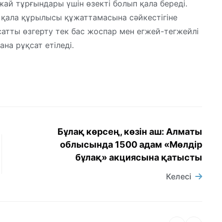
ай тұрғындары үшін өзекті болып қала береді.
н қала құрылысы құжаттамасына сәйкестігіне
тты өзгерту тек бас жоспар мен егжей-тегжейлі
на рұқсат етіледі.
Бұлақ көрсең, көзін аш: Алматы
облысында 1500 адам «Мөлдір
бұлақ» акциясына қатысты
Келесі