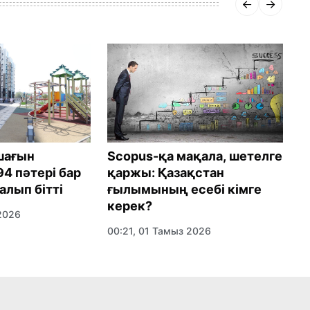
Scopus-қа мақала, шетелге
шағын
«
қаржы: Қазақстан
4 пәтері бар
А
ғылымының есебі кімге
алып бітті
қ
керек?
ж
2026
00:21, 01 Тамыз 2026
17