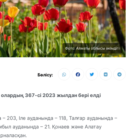
Фото: Алматы облысы әкімдігі
Бөлісу:
олардың 367-сі 2023 жылдан бері елді
 203, Іле ауданында – 118, Талғар ауданында –
мбыл ауданында – 21. Қонаев және Алатау
рналасқан.