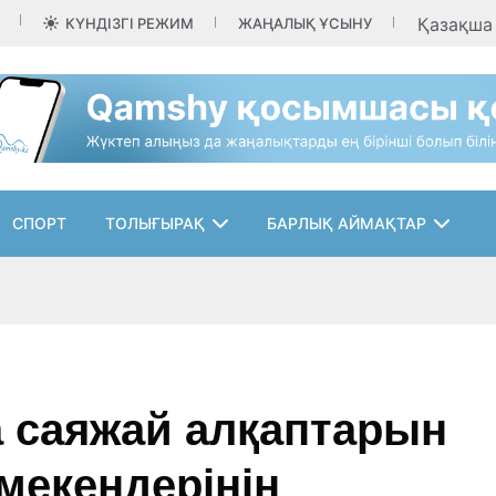
Қазақш
КҮНДІЗГІ РЕЖИМ
ЖАҢАЛЫҚ ҰСЫНУ
СПОРТ
ТОЛЫҒЫРАҚ
БАРЛЫҚ АЙМАҚТАР
 саяжай алқаптарын
мекендерінің