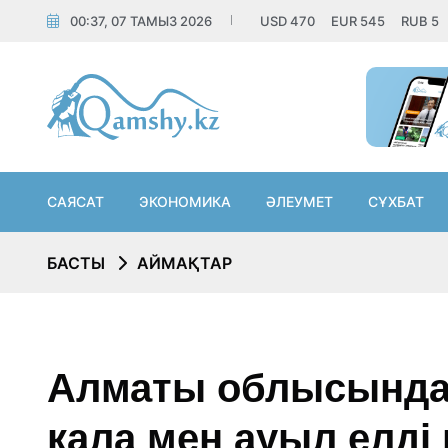
00:37, 07 ТАМЫЗ 2026
USD
470
EUR
545
RUB
5
САЯСАТ
ЭКОНОМИКА
ӘЛЕУМЕТ
СҰХБАТ
БАСТЫ
АЙМАҚТАР
Алматы облысында
қала мен ауыл елді 