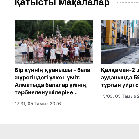
Қатысты Мақалалар
Бір күннің қуанышы - бала
Қалқаман-2 
жүрегіндегі үлкен үміт:
ауданында 59
Алматыда балалар үйінің
тұрғын үйді с
де
тәрбиеленушілеріне
15:09, 05 Тамыз 
нов
мерекелік күн
17:31, 05 Тамыз 2026
ұйымдастырылды