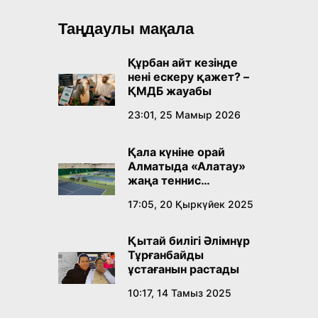
Таңдаулы мақала
Құрбан айт кезінде
нені ескеру қажет? –
ҚМДБ жауабы
23:01, 25 Мамыр 2026
Қала күніне орай
Алматыда «Алатау»
жаңа теннис
орталығы ашылады
17:05, 20 Қыркүйек 2025
Қытай билігі Әлімнұр
Тұрғанбайды
ұстағанын растады
10:17, 14 Тамыз 2025