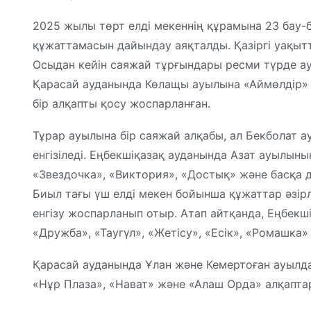
2025 жылы төрт елді мекеннің құрамына 23 бау-
құжаттамасын дайындау аяқталды. Қазіргі уақыт
Осыдан кейін саяжай тұрғындары ресми түрде ау
Қарасай ауданында Көлащы ауылына «Аймөлдір»
бір алқапты қосу жоспарланған.
Тұрар ауылына бір саяжай алқабы, ал Бекболат 
енгізіледі. Еңбекшіқазақ ауданында Азат ауылыны
«Звездочка», «Виктория», «Достық» және басқа д
Биыл тағы үш елді мекен бойынша құжаттар әзірл
енгізу жоспарланып отыр. Атап айтқанда, Еңбекш
«Дружба», «Таугүл», «Жетісу», «Есік», «Ромашка»
Қарасай ауданында Ұлан және Кемертоған ауылд
«Нұр Плаза», «Нават» және «Алаш Орда» алқаптары