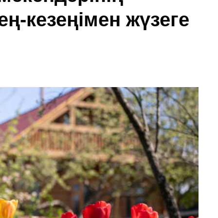
ең-кезеңімен жүзеге