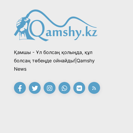
Қамшы - Ұл болсаң қолыңда, құл
болсаң төбеңде ойнайды!|Qamshy
News