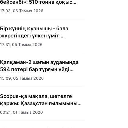
бейсенбі»: 510 тонна қоқыс
шығарылды
17:03, 06 Тамыз 2026
Бір күннің қуанышы - бала
жүрегіндегі үлкен үміт:
Алматыда балалар үйінің
17:31, 05 Тамыз 2026
тәрбиеленушілеріне мерекелік
күн ұйымдастырылды
Қалқаман-2 шағын ауданында
594 пәтері бар тұрғын үйді
салып бітті
15:09, 05 Тамыз 2026
Scopus-қа мақала, шетелге
қаржы: Қазақстан ғылымының
есебі кімге керек?
00:21, 01 Тамыз 2026