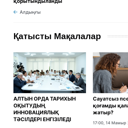
қорытындыланды
Алдыңғы
Қатысты Мақалалар
Сауатсыз пс
ры
АЛТЫН ОРДА ТАРИХЫН
қоғамды қал
ОҚЫТУДЫҢ
жатыр?
ИННОВАЦИЯЛЫҚ
ТӘСІЛДЕРІ ЕНГІЗІЛЕДІ
17:00, 14 Мамыр