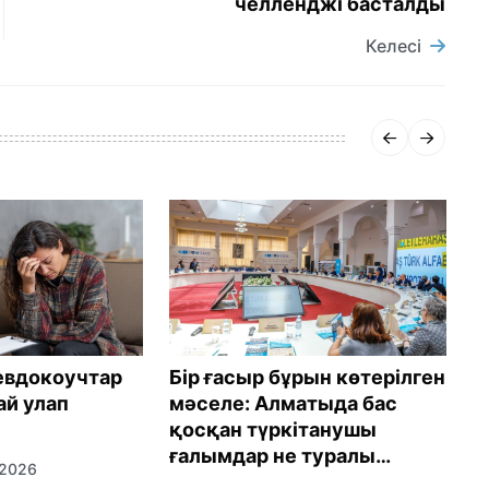
челленджі басталды
Келесі
Қ
евдокоучтар
Бір ғасыр бұрын көтерілген
а
ай улап
мәселе: Алматыда бас
қосқан түркітанушы
1
ғалымдар не туралы
 2026
кеңесті