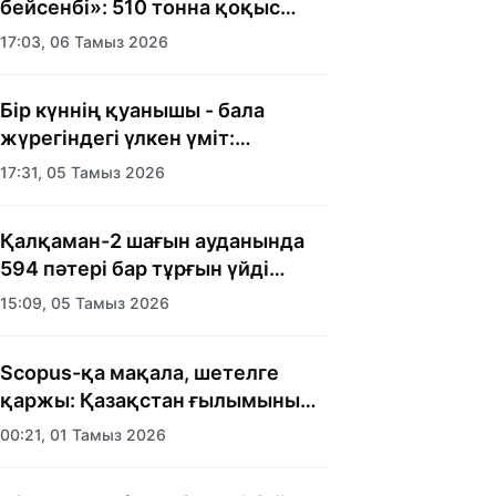
бейсенбі»: 510 тонна қоқыс
шығарылды
17:03, 06 Тамыз 2026
Бір күннің қуанышы - бала
жүрегіндегі үлкен үміт:
Алматыда балалар үйінің
17:31, 05 Тамыз 2026
тәрбиеленушілеріне мерекелік
күн ұйымдастырылды
Қалқаман-2 шағын ауданында
594 пәтері бар тұрғын үйді
салып бітті
15:09, 05 Тамыз 2026
Scopus-қа мақала, шетелге
қаржы: Қазақстан ғылымының
есебі кімге керек?
00:21, 01 Тамыз 2026