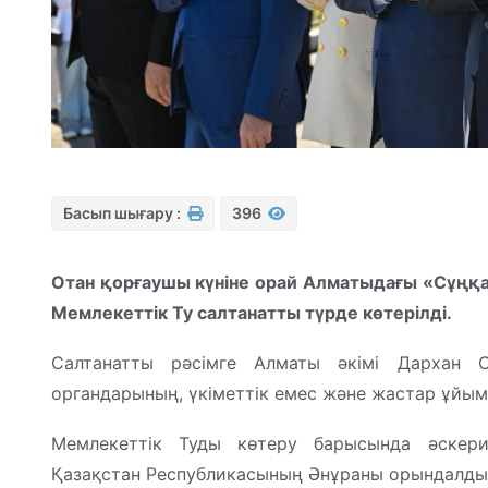
Басып шығару :
396
Отан қорғаушы күніне орай Алматыдағы «Сұңқ
Мемлекеттік Ту салтанатты түрде көтерілді.
Салтанатты рәсімге Алматы әкімі Дархан С
органдарының, үкіметтік емес және жастар ұйым
Мемлекеттік Туды көтеру барысында әскери 
Қазақстан Республикасының Әнұраны орындалды