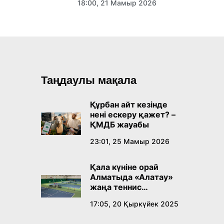
18:00, 21 Мамыр 2026
Таңдаулы мақала
Құрбан айт кезінде
нені ескеру қажет? –
ҚМДБ жауабы
23:01, 25 Мамыр 2026
Қала күніне орай
Алматыда «Алатау»
жаңа теннис
орталығы ашылады
17:05, 20 Қыркүйек 2025