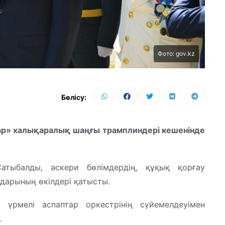
Фото: gov.kz
Бөлісу:
ар» халықаралық шаңғы трамплиндері кешенінде
атыбалды, әскери бөлімдердің, құқық қорғау
дарының өкілдері қатысты.
үрмелі аспаптар оркестрінің сүйемелдеуімен
.