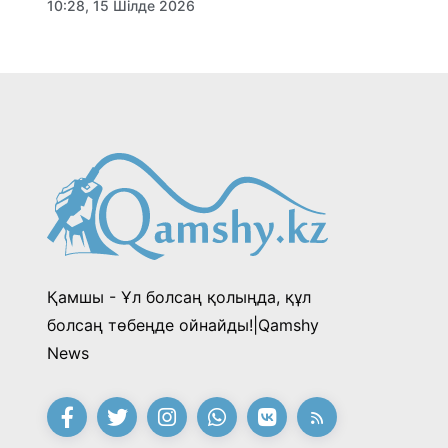
10:28, 15 Шілде 2026
Қамшы - Ұл болсаң қолыңда, құл
болсаң төбеңде ойнайды!|Qamshy
News