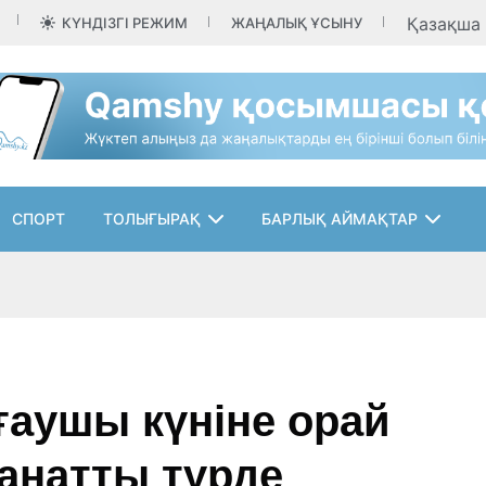
Қазақша
КҮНДІЗГІ РЕЖИМ
ЖАҢАЛЫҚ ҰСЫНУ
СПОРТ
ТОЛЫҒЫРАҚ
БАРЛЫҚ АЙМАҚТАР
ғаушы күніне орай
танатты түрде