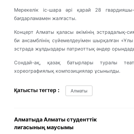
Мерекелік іс-шара әрі қарай 28 гвардияшы-
бағдарламамен жалғасты.
Концерт Алматы қаласы әкімінің эстрадалық-си
би ансамблінің сүйемелдеуімен шырқалған «Ұлы
эстрада жұлдыздары патриоттық әндер орындад
Сондай-ақ, қазақ батырлары туралы теа
хореографиялық композициялар ұсынылды.
Қатысты тегтер :
Алматы
Алматыда Алматы студенттік
лигасының маусымы