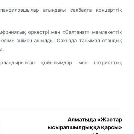
панфиловшылар атындағы саябақта концерттік
мфониялық оркестрі мен «Салтанат» мемлекеттік
 елім» әнімен ашылды. Сахнада танымал отандық
ы.
трландырылған қойылымдар мен патриоттық
Алматыда «Жастар
ысырапшылдыққа қарсы»