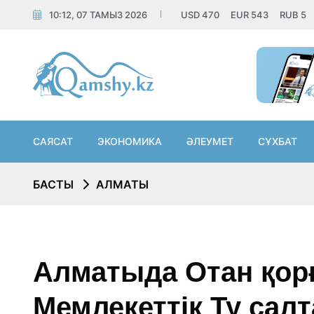
10:12, 07 ТАМЫЗ 2026
USD
470
EUR
543
RUB
5
САЯСАТ
ЭКОНОМИКА
ӘЛЕУМЕТ
СҰХБАТ
БАСТЫ
АЛМАТЫ
Алматыда Отан қор
Мемлекеттік Ту сал