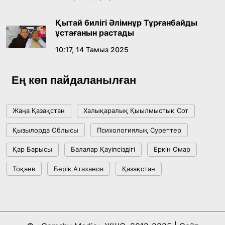
Ұлттық архивтің ашылғанына 20 жыл: негізгі
жетістіктері мен даму бағыты
Қытай билігі Әлімнұр Тұрғанбайды
17:09, 20 Шілде 2026
ұстағанын растады
10:17, 14 Тамыз 2025
Мемлекет басшысы Көбейтұз көлінің жай-
күйіне назар аударды
Ең көп пайдаланылған
18:22, 17 Шілде 2026
Жаңа Қазақстан
Халықаралық Қыылмыстық Сот
АЛТЫН ОРДА ТАРИХЫН ОҚЫТУДЫҢ
Қызылорда Облысы
Психологиялық Суреттер
ИННОВАЦИЯЛЫҚ ТӘСІЛДЕРІ ЕНГІЗІЛЕДІ
Қар Барысы
Балалар Қауіпсіздігі
Еркін Омар
10:28, 15 Шілде 2026
Тоқаев
Берік Атаханов
Қазақстан
Қазақстан ҰҚК: уақыт сын-қатерлері және
ұлттық мүддені қорғау
17:49, 13 Шілде 2026