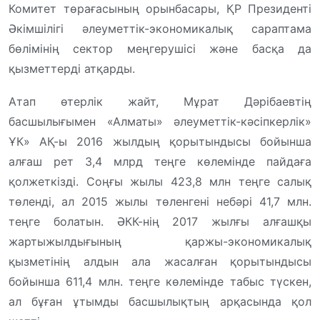
Комитет төрағасының орынбасары, ҚР Президенті
Әкімшілігі әлеуметтік-экономикалық сараптама
бөлімінің сектор меңгерушісі және басқа да
қызметтерді атқарды.
Атап өтерлік жайт, Мұрат Дәрібаевтің
басшылығымен «Алматы» әлеуметтік-кәсіпкерлік»
ҰК» АҚ-ы 2016 жылдың қорытындысы бойынша
алғаш рет 3,4 млрд теңге көлемінде пайдаға
қолжеткізді. Соңғы жылы 423,8 млн теңге салық
төленді, ал 2015 жылы төленгені небәрі 41,7 млн.
теңге болатын. ӘКК-нің 2017 жылғы алғашқы
жартыжылдығының қаржы-экономикалық
қызметінің алдын ала жасалған қорытындысы
бойынша 611,4 млн. теңге көлемінде табыс түскен,
ал бұған ұтымды басшылықтың арқасында қол