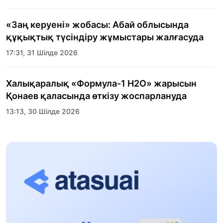
«Заң керуені» жобасы: Абай облысында
құқықтық түсіндіру жұмыстары жалғасуда
17:31, 31 Шілде 2026
Халықаралық «Формула-1 H2O» жарысын
Қонаев қаласында өткізу жоспарлануда
13:13, 30 Шілде 2026
Асхат Асылбеков: Күшті билікке күшті
тұлғалар керек!
12:01, 28 Шілде 2026
Абзал Достияр: Думан Мұхаметкәрімді
Алматы түрмесіне ауыстыруы мүмкін