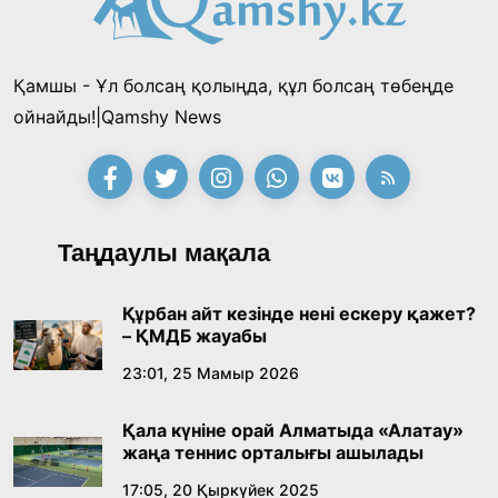
байқауының жеңімпазы Ақерке Амалятты
қабылдады
16:27, 23 Шілде 2026
Қамшы - Ұл болсаң қолыңда, құл болсаң төбеңде
Қазақ тіліндегі «құт» концептісінің
ойнайды!|Qamshy News
лингвомәдени сипаты
09:21, 21 Шілде 2026
Абайдың адам тәрбиесі туралы
Таңдаулы мақала
көзқарастарының өзектілігі
18:59, 20 Шілде 2026
Құрбан айт кезінде нені ескеру қажет?
– ҚМДБ жауабы
Жасанды интеллект: адамзаттың көмекшісі
23:01, 25 Мамыр 2026
ме, әлде бәсекелесі ме?
Қала күніне орай Алматыда «Алатау»
18:16, 20 Шілде 2026
жаңа теннис орталығы ашылады
17:05, 20 Қыркүйек 2025