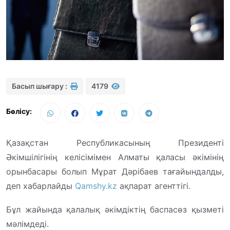
Басып шығару :
4179
Бөлісу:
Қазақстан Республикасының Президенті
Әкімшілігінің келісімімен Алматы қаласы әкімінің
орынбасары болып Мұрат Дәрібаев тағайындалды,
деп хабарлайды
Qamshy.kz
ақпарат агенттігі.
Бұл жайында қалалық әкімдіктің баспасөз қызметі
мәлімдеді.