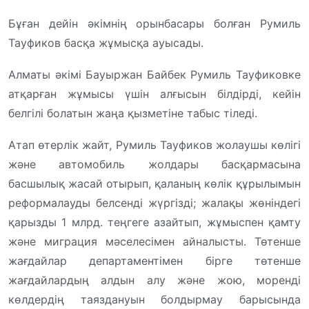
Бұған дейін әкімнің орынбасары болған Румиль
Тауфиков басқа жұмысқа ауысады.
Алматы әкімі Бауыржан Байбек Румиль Тауфиковке
атқарған жұмысы үшін алғысын білдірді, кейін
белгілі болатын жаңа қызметіне табыс тіледі.
Атап өтерлік жайт, Румиль Тауфиков жолаушы көлігі
және автомобиль жолдары басқармасына
басшылық жасай отырып, қаланың көлік құрылымын
реформалауды белсенді жүргізді; жалақы жөніндегі
қарызды 1 млрд. теңгеге азайтып, жұмыспен қамту
және миграция мәселесімен айналысты. Төтенше
жағдайлар департаментімен бірге төтенше
жағдайлардың алдын алу және жою, моренді
көлдердің таяздануын болдырмау барысында