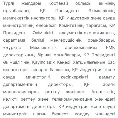
Түрлі жылдары Қостанай облысы әкімінің
орынбасары, ҚР Президенті Әкімшілігінің
мемлекеттік инспекторы, ҚР Индустрия және сауда
министрлігінің өнеркәсіп Комитетінің төрағасы, ҚР
Президенті Әкімшілігі әлеуметтік-экономикалық
сараптама бөлімі меңгерушісінің орынбасары,
«Бүркіт» Мемлекеттік авиакомпания» РМК
директорының бірінші орынбасары, ҚР Президенті
Әкімшілігінің Қауіпсіздік Кеңесі Хатшылығының бас
инспекторы, аппарат басшысы, ҚР Индустрия және
сауда министрлігі кәсіпкерлікті дамыту
департаментінің директоры, ҚР Табиғи
монополияларды реттеу жөніндегі Агенттіктің
көлікті реттеу және телекоммуникация жөніндегі
департамент директоры, ҚР индустрия және сауда
министрлігі шағын бизнесті қолдау жөніндегі