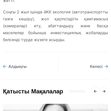
жетті.
Соңғы 2 жыл ішінде ӘКК экология (автотранспортты
газға көшіру), жол қауіпсіздігін қамтамасыз
(камералар) ету, абаттандыру және басқа
мәселелер бойынша инвестициялық жобаларды
белсенді түрде жүзеге асырды.
Алдыңғы
Келесі
Қатысты Мақалалар