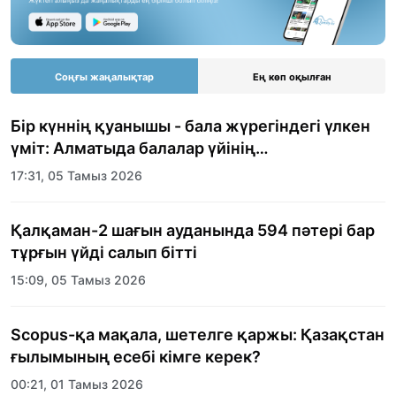
Соңғы жаңалықтар
Ең көп оқылған
Бір күннің қуанышы - бала жүрегіндегі үлкен
үміт: Алматыда балалар үйінің
тәрбиеленушілеріне мерекелік күн
17:31, 05 Тамыз 2026
ұйымдастырылды
Қалқаман-2 шағын ауданында 594 пәтері бар
тұрғын үйді салып бітті
15:09, 05 Тамыз 2026
Scopus-қа мақала, шетелге қаржы: Қазақстан
ғылымының есебі кімге керек?
00:21, 01 Тамыз 2026