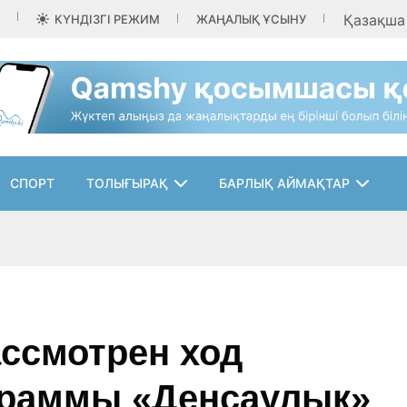
Қазақш
КҮНДІЗГІ РЕЖИМ
ЖАҢАЛЫҚ ҰСЫНУ
СПОРТ
ТОЛЫҒЫРАҚ
БАРЛЫҚ АЙМАҚТАР
ссмотрен ход
граммы «Денсаулық»