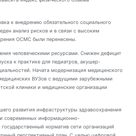
овка к внедрению обязательного социального
еден анализ рисков и в связи с высоким
дрения ОСМС были перенесены.
ления человеческими ресурсами. Снижен дефицит
уска к практике для педиатров, акушер-
ециальностей. Начата модернизация медицинского
 медицинских ВУЗов с ведущими зарубежными
етской клиники и медицинские организации
йшего развития инфраструктуры здравоохранения
а и современных информационно-
 государственный норматив сети организаций
Единый перспективный план. С целью цифровой