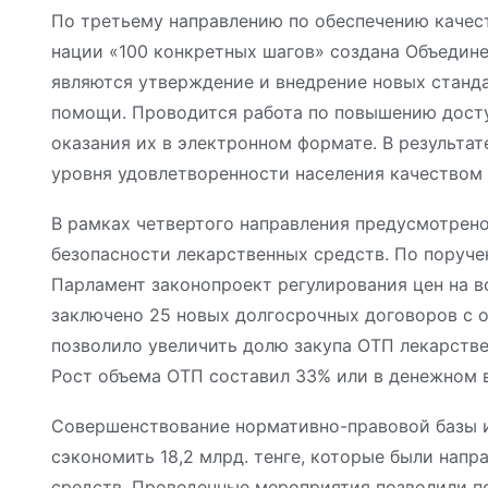
По третьему направлению по обеспечению качест
нации «100 конкретных шагов» создана Объедине
являются утверждение и внедрение новых станда
помощи. Проводится работа по повышению досту
оказания их в электронном формате. В результа
уровня удовлетворенности населения качеством
В рамках четвертого направления предусмотрено
безопасности лекарственных средств. По поруче
Парламент законопроект регулирования цен на вс
заключено 25 новых долгосрочных договоров с 
позволило увеличить долю закупа ОТП лекарств
Рост объема ОТП составил 33% или в денежном 
Совершенствование нормативно-правовой базы и
сэкономить 18,2 млрд. тенге, которые были нап
средств. Проведенные мероприятия позволили п