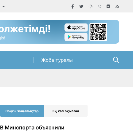
а
Жоба туралы
Соңғы жаңалықтар
Ең көп оқылған
В Минспорта объяснили