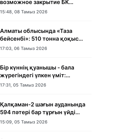
возможное закрытие БК
«Астана»
15:48, 08 Тамыз 2026
Алматы облысында «Таза
бейсенбі»: 510 тонна қоқыс
шығарылды
17:03, 06 Тамыз 2026
Бір күннің қуанышы - бала
жүрегіндегі үлкен үміт:
Алматыда балалар үйінің
17:31, 05 Тамыз 2026
тәрбиеленушілеріне мерекелік
күн ұйымдастырылды
Қалқаман-2 шағын ауданында
594 пәтері бар тұрғын үйді
салып бітті
15:09, 05 Тамыз 2026