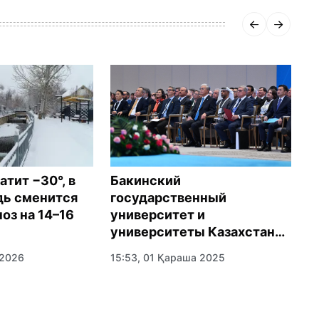
Бакинский
атит −30°, в
«
государственный
ь сменится
А
университет и
оз на 14–16
з
университеты Казахстана
п
расширяют научно-
15:53, 01 Қараша 2025
 2026
11
образовательное
сотрудничество