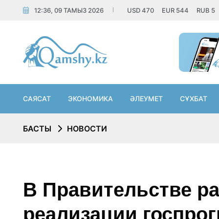
12:36, 09 ТАМЫЗ 2026
USD
470
EUR
544
RUB
5
САЯСАТ
ЭКОНОМИКА
ӘЛЕУМЕТ
СҰХБАТ
БАСТЫ
НОВОСТИ
В Правительстве ра
реализации госпро