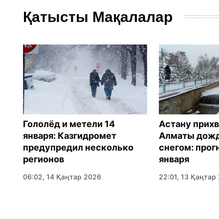
Қатысты Мақалалар
Гололёд и метели 14
Астану прихв
января: Казгидромет
Алматы дожд
предупредил несколько
снегом: прогн
регионов
января
06:02, 14 Қаңтар 2026
22:01, 13 Қаңтар