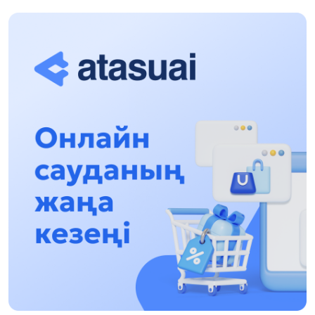
«Заң керуені» жобасы: Абай облысында
құқықтық түсіндіру жұмыстары жалғасуда
17:31, 31 Шілде 2026
Халықаралық «Формула-1 H2O» жарысын
Қонаев қаласында өткізу жоспарлануда
13:13, 30 Шілде 2026
Асхат Асылбеков: Күшті билікке күшті
тұлғалар керек!
12:01, 28 Шілде 2026
Абзал Достияр: Думан Мұхаметкәрімді
Алматы түрмесіне ауыстыруы мүмкін
16:15, 27 Шілде 2026