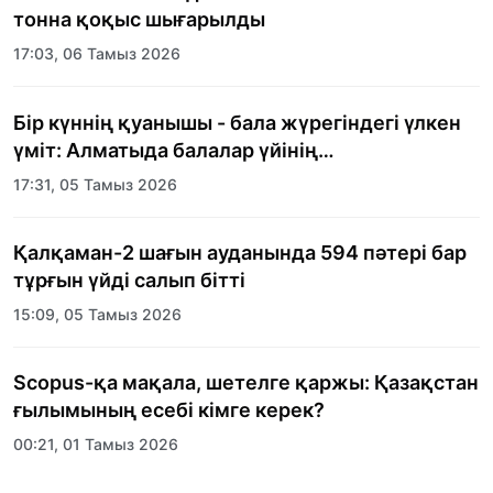
тонна қоқыс шығарылды
17:03, 06 Тамыз 2026
Бір күннің қуанышы - бала жүрегіндегі үлкен
үміт: Алматыда балалар үйінің
тәрбиеленушілеріне мерекелік күн
17:31, 05 Тамыз 2026
ұйымдастырылды
Қалқаман-2 шағын ауданында 594 пәтері бар
тұрғын үйді салып бітті
15:09, 05 Тамыз 2026
Scopus-қа мақала, шетелге қаржы: Қазақстан
ғылымының есебі кімге керек?
00:21, 01 Тамыз 2026