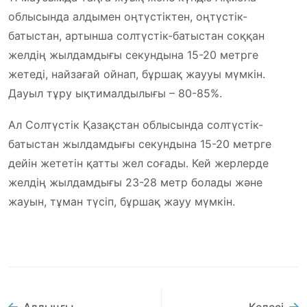
облысында алдымен оңтүстіктен, оңтүстік-
батыстан, артынша солтүстік-батыстан соққан
желдің жылдамдығы секундына 15-20 метрге
жетеді, найзағай ойнап, бұршақ жаууы мүмкін.
Дауыл тұру ықтималдылығы – 80-85%.
Ал Солтүстік Қазақстан облысында солтүстік-
батыстан жылдамдығы секундына 15-20 метрге
дейін жететін қатты жел соғады. Кей жерлерде
желдің жылдамдығы 23-28 метр болады және
жауын, тұман түсіп, бұршақ жауу мүмкін.