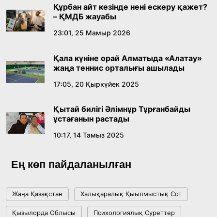
қабылдады
16:27, 23 Шілде 2026
Құрбан айт кезінде нені ескеру қажет?
– ҚМДБ жауабы
Қазақ тіліндегі «құт» концептісінің
23:01, 25 Мамыр 2026
лингвомәдени сипаты
Қала күніне орай Алматыда «Алатау»
09:21, 21 Шілде 2026
жаңа теннис орталығы ашылады
17:05, 20 Қыркүйек 2025
Абайдың адам тәрбиесі туралы
көзқарастарының өзектілігі
Қытай билігі Әлімнұр Тұрғанбайды
18:59, 20 Шілде 2026
ұстағанын растады
10:17, 14 Тамыз 2025
Жасанды интеллект: адамзаттың көмекшісі
ме, әлде бәсекелесі ме?
Ең көп пайдаланылған
18:16, 20 Шілде 2026
Жаңа Қазақстан
Халықаралық Қыылмыстық Сот
Ұлттық архивтің ашылғанына 20 жыл: негізгі
Қызылорда Облысы
Психологиялық Суреттер