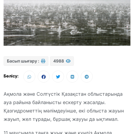
Басып шығару :
4988
Бөлісу:
Ақмола және Солтүстік Қазақстан облыстарында
ауа райына байланысты ескерту жасалды.
Қазгидрометтің мәлімдеуінше, екі облыста жауын
жауып, жел тұрады, бұршақ жаууы да ықтимал.
11 маусымда таңға жуық және күндіз Ақмола