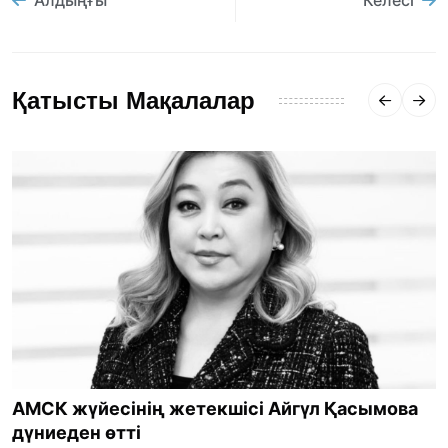
Алдыңғы
Келесі
Қатысты Мақалалар
АМСК жүйесінің жетекшісі Айгүл Қасымова
дүниеден өтті