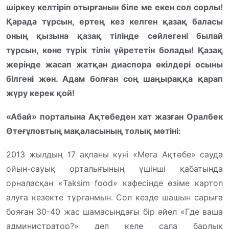
шіркеу келтіріп отырғанын біле ме екен сол сорлы!
Қарада тұрсын, ертең кез келген қазақ баласы
оның қызына қазақ тілінде сөйлегені былай
тұрсын, көне түрік тілін үйрететін болады! Қазақ
жерінде жасап жатқан диаспора өкілдері осыны
білгені жөн. Адам болған соң шаңыраққа қарап
жүру керек қой!
«Абай» порталына Ақтөбеден хат жазған Оралбек
Өтеғұловтың мақаласының толық мәтіні:
2013 жылдың 17 ақпаны күні «Мега Ақтөбе» сауда
ойын-сауық орталығының үшінші қабатында
орналасқан «Taksim food» кафесінде өзіме картоп
алуға кезекте тұрғанмын. Сол кезде шашын сарыға
бояған 30-40 жас шамасындағы бір әйел «Где ваша
администратор?» деп келе сала барлық