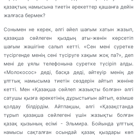
қазақтың намысына тиетін әрекеттер қашанға дейін
жалғаса бермек?
Сонымен не керек, әлгі әйел шағым хатын жазып,
қазақша сөйлеген қыздың аты-жөнін көрсетіп
шағым жәшігіне салып кетті. «Сен мені суретке
түсіргенде менің сені түсіруге хақым жоқ па?», деп
мені де ұялы телефонына суретке түсіріп алды.
«Молокосос» деді, басқа деді, әйтеуір менің де
ұлттық намысыма тиетін сөздерін айтып жөніне
кетті. Мен «Қазақша сөйлеп жазықты болған» әлгі
сатушы қызға әрекетінің дұрыстығын айтып, өзімше
қолдау білдірдім. Айтпақшы, әлгі «Қазақстанда
тұрып қазақша сөйлегені үшін жазықты болған
қазақ қызының есімі - Эльмира. Бойында ұлттық
намысы сақталған осындай қазақ қыздары көп