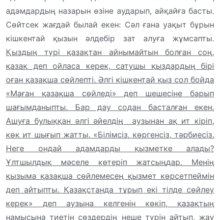
адамдардың назарын өзіне аударып, айқайға басты.
Сөйтсек жағдай былай екен: Сәл ғана уақыт бұрын
кішкентай қызын әлдебір зат алуға жұмсапты.
Қыздың түрі қазақтан айнымайтын болған соң,
қазақ деп ойласа керек, сатушы қыздардың бірі
оған қазақша сөйлепті. Әлгі кішкентай қыз сол бойда
«Маған қазақша сөйледі» деп шешесіне барып
шағымданыпты. Бар дау содан басталған екен.
Ашуға булыққан әлгі әйелдің аузынан ақ ит кіріп,
көк ит шығып жатты. «Білімсіз, көргенсіз, тәрбиесіз.
Неге ондай адамдарды қызметке алады?
Ұлтшылдық мәселе көтеріп жатсыңдар. Менің
қызыма қазақша сөйлемесең қызмет көрсетпеймін
деп айтыпты. Қазақстанда тұрып екі тілде сөйлеу
керек» деп аузына келгенін көкіп, қазақтың
намысына тиетін сөздердің неше түрін айтып, жау