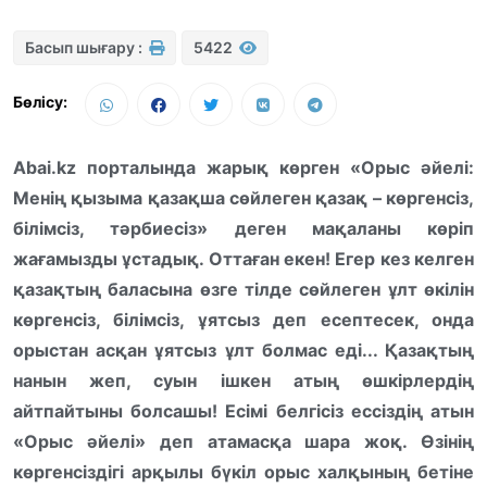
Басып шығару :
5422
Бөлісу:
Abai.kz порталында жарық көрген «Орыс әйелі:
Менің қызыма қазақша сөйлеген қазақ – көргенсіз,
білімсіз, тәрбиесіз» деген мақаланы көріп
жағамызды ұстадық. Оттаған екен! Егер кез келген
қазақтың баласына өзге тілде сөйлеген ұлт өкілін
көргенсіз, білімсіз, ұятсыз деп есептесек, онда
орыстан асқан ұятсыз ұлт болмас еді... Қазақтың
нанын жеп, суын ішкен атың өшкірлердің
айтпайтыны болсашы! Есімі белгісіз ессіздің атын
«Орыс әйелі» деп атамасқа шара жоқ. Өзінің
көргенсіздігі арқылы бүкіл орыс халқының бетіне