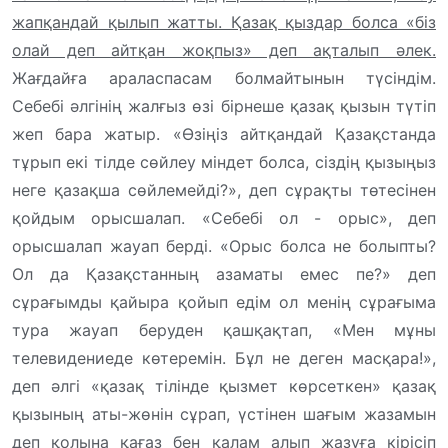
жапқандай қылып жатты. Қазақ қыздар болса «біз
олай деп айтқан жоқпыз» деп ақталып әлек.
Жағдайға араласпасам болмайтынын түсіндім.
Себебі әлгінің жалғыз өзі бірнеше қазақ қызын түтіп
жеп бара жатыр. «Өзіңіз айтқандай Қазақстанда
тұрып екі тілде сөйлеу міндет болса, сіздің қызыңыз
неге қазақша сөйлемейді?», деп сұрақты төтесінен
қойдым орысшалап. «Себебі ол - орыс», деп
орысшалап жауап берді. «Орыс болса не болыпты?
Ол да Қазақстанның азаматы емес пе?» деп
сұрағымды қайыра қойып едім ол менің сұрағыма
тура жауап беруден қашқақтап, «Мен мұны
телевидениеде көтеремін. Бұл не деген масқара!»,
деп әлгі «қазақ тілінде қызмет көрсеткен» қазақ
қызының аты-жөнін сұрап, үстінен шағым жазамын
деп қолына қағаз бен қалам алып жазуға кірісіп