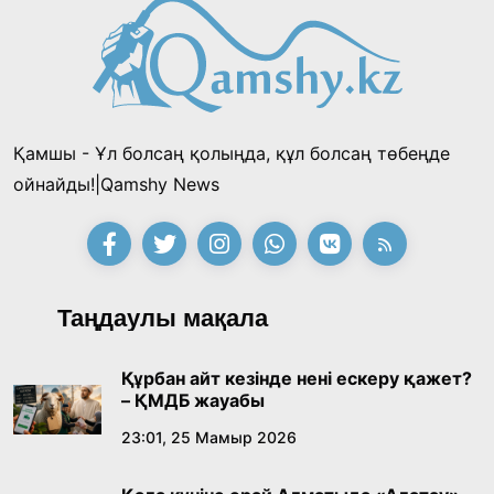
«Тектілер ту көтереді» байқауы өз
жеңімпаздарын анықтады
18:39, 23 Шілде 2026
Қамшы - Ұл болсаң қолыңда, құл болсаң төбеңде
Қонаев қаласының әкімі «Славян базары»
ойнайды!|Qamshy News
байқауының жеңімпазы Ақерке Амалятты
қабылдады
16:27, 23 Шілде 2026
Қазақ тіліндегі «құт» концептісінің
Таңдаулы мақала
лингвомәдени сипаты
09:21, 21 Шілде 2026
Құрбан айт кезінде нені ескеру қажет?
– ҚМДБ жауабы
Абайдың адам тәрбиесі туралы
23:01, 25 Мамыр 2026
көзқарастарының өзектілігі