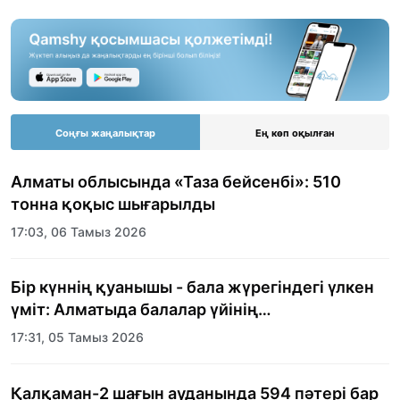
Соңғы жаңалықтар
Ең көп оқылған
Алматы облысында «Таза бейсенбі»: 510
тонна қоқыс шығарылды
17:03, 06 Тамыз 2026
Бір күннің қуанышы - бала жүрегіндегі үлкен
үміт: Алматыда балалар үйінің
тәрбиеленушілеріне мерекелік күн
17:31, 05 Тамыз 2026
ұйымдастырылды
Қалқаман-2 шағын ауданында 594 пәтері бар