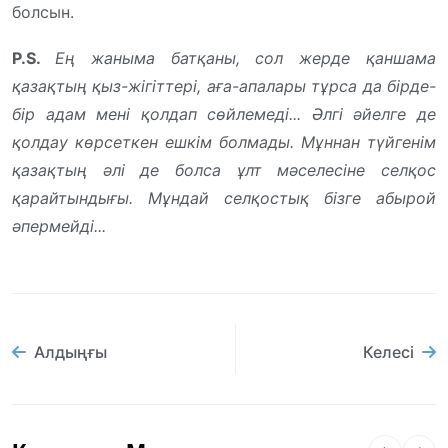
болсын.
P.S.
Ең жаныма батқаны, сол жерде қаншама
қазақтың қыз-жігіттері, аға-апалары тұрса да бірде-
бір адам мені қолдап сөйлемеді... Әлгі әйелге де
қолдау көрсеткен ешкім болмады. Мұннан түйгенім
қазақтың әлі де болса ұлт мәселесіне селқос
қарайтындығы. Мұндай селқостық бізге абырой
әпермейді...
Алдыңғы
Келесі