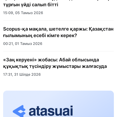
тұрғын үйді салып бітті
15:09, 05 Тамыз 2026
Scopus-қа мақала, шетелге қаржы: Қазақстан
ғылымының есебі кімге керек?
00:21, 01 Тамыз 2026
«Заң керуені» жобасы: Абай облысында
құқықтық түсіндіру жұмыстары жалғасуда
17:31, 31 Шілде 2026
Халықаралық «Формула-1 H2O» жарысын
Қонаев қаласында өткізу жоспарлануда
13:13, 30 Шілде 2026