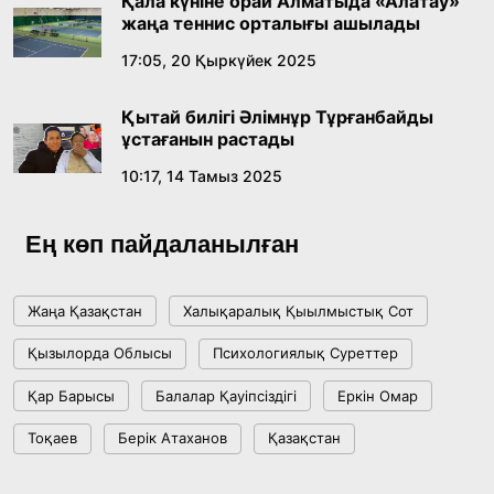
Қала күніне орай Алматыда «Алатау»
18:59, 20 Шілде 2026
жаңа теннис орталығы ашылады
17:05, 20 Қыркүйек 2025
Жасанды интеллект: адамзаттың көмекшісі
ме, әлде бәсекелесі ме?
Қытай билігі Әлімнұр Тұрғанбайды
18:16, 20 Шілде 2026
ұстағанын растады
10:17, 14 Тамыз 2025
Ұлттық архивтің ашылғанына 20 жыл: негізгі
жетістіктері мен даму бағыты
Ең көп пайдаланылған
17:09, 20 Шілде 2026
Жаңа Қазақстан
Халықаралық Қыылмыстық Сот
Мемлекет басшысы Көбейтұз көлінің жай-
Қызылорда Облысы
Психологиялық Суреттер
күйіне назар аударды
Қар Барысы
Балалар Қауіпсіздігі
Еркін Омар
18:22, 17 Шілде 2026
Тоқаев
Берік Атаханов
Қазақстан
АЛТЫН ОРДА ТАРИХЫН ОҚЫТУДЫҢ