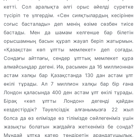
кетті. Сол аралықта әлгі орыс әйелді суретке
түсіріп те үлгердім. «Сен сияқтылардың кесірінен
соғыс басталады» деп менің өзіме сөзбен тиісе
бастады. Мен да шамам келгенше бар білетін
орысшамның басын құрап жауап беріп жатырмын.
«Қазақстан көп ұлтты мемлекет» деп соғады.
Сондағы айтпағы, сендер ұлттық мемлекет құра
алмайсыңдар дегені. Иә, расымен да 16 миллионнан
астам халқы бар Қазақстанда 130 дан астам ұлт
өкілі тұрады. Ал 7 миллион халқы бар бір ғана
Лондон қаласында 400 ден астам ұлт өкілі тұрады.
Бірақ «көп ұлтты Лондон» дегенді қайдан
кездестірдік? Тәуелсіздік алғанымызға 22 жыл
болса да өз елімізде өз тілімізде сөйлегеніміз үшін
жазықты болатын жағдайға жеткеніміз бе сонда?
Мұндай ұлтқа қатер төндіретін арандатушылық,