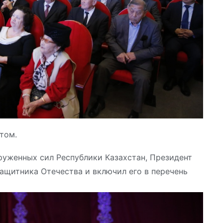
том.
оруженных сил Республики Казахстан, Президент
защитника Отечества и включил его в перечень