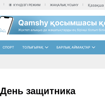
Қазақша
КҮНДІЗГІ РЕЖИМ
ЖАҢАЛЫҚ ҰСЫНУ
СПОРТ
ТОЛЫҒЫРАҚ
БАРЛЫҚ АЙМАҚТАР
 День защитника