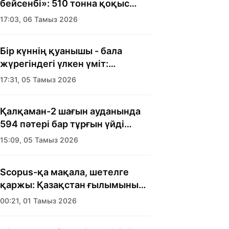
бейсенбі»: 510 тонна қоқыс
шығарылды
17:03, 06 Тамыз 2026
Бір күннің қуанышы - бала
жүрегіндегі үлкен үміт:
Алматыда балалар үйінің
17:31, 05 Тамыз 2026
тәрбиеленушілеріне мерекелік
күн ұйымдастырылды
Қалқаман-2 шағын ауданында
594 пәтері бар тұрғын үйді
салып бітті
15:09, 05 Тамыз 2026
Scopus-қа мақала, шетелге
қаржы: Қазақстан ғылымының
есебі кімге керек?
00:21, 01 Тамыз 2026