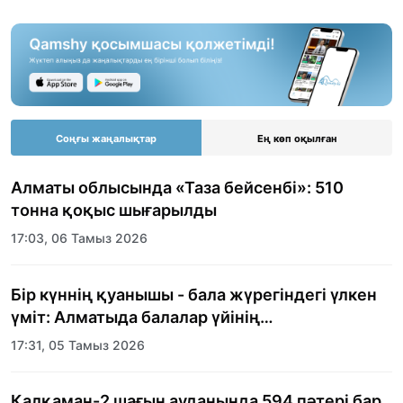
Соңғы жаңалықтар
Ең көп оқылған
Алматы облысында «Таза бейсенбі»: 510
тонна қоқыс шығарылды
17:03, 06 Тамыз 2026
Бір күннің қуанышы - бала жүрегіндегі үлкен
үміт: Алматыда балалар үйінің
тәрбиеленушілеріне мерекелік күн
17:31, 05 Тамыз 2026
ұйымдастырылды
Қалқаман-2 шағын ауданында 594 пәтері бар