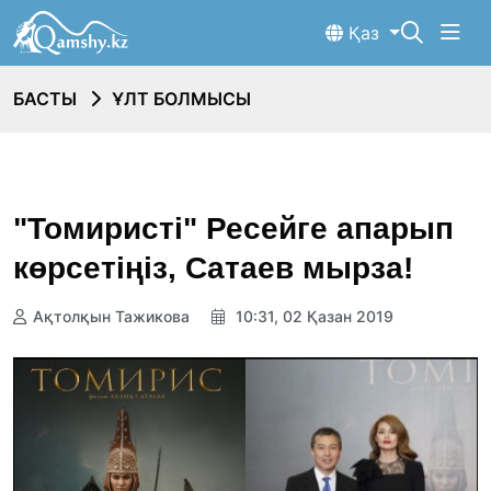
Қаз
БАСТЫ
ҰЛТ БОЛМЫСЫ
"Томиристі" Ресейге апарып
көрсетіңіз, Сатаев мырза!
Ақтолқын Тажикова
10:31, 02 Қазан 2019