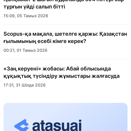
тұрғын үйді салып бітті
15:09, 05 Тамыз 2026
Scopus-қа мақала, шетелге қаржы: Қазақстан
ғылымының есебі кімге керек?
00:21, 01 Тамыз 2026
«Заң керуені» жобасы: Абай облысында
құқықтық түсіндіру жұмыстары жалғасуда
17:31, 31 Шілде 2026
Халықаралық «Формула-1 H2O» жарысын
Қонаев қаласында өткізу жоспарлануда
13:13, 30 Шілде 2026