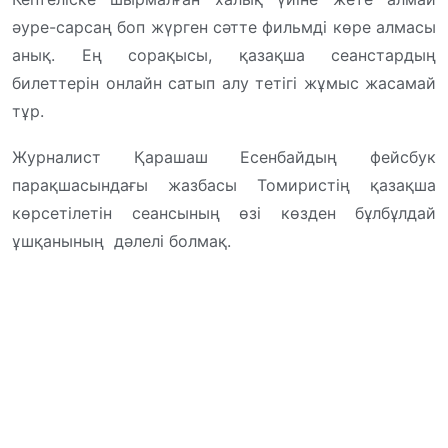
әуре-сарсаң боп жүрген сәтте фильмді көре алмасы
анық. Ең сорақысы, қазақша сеанстардың
билеттерін онлайн сатып алу тетігі жұмыс жасамай
тұр.
Журналист Қарашаш Есенбайдың фейсбук
парақшасындағы жазбасы Томиристің қазақша
көрсетілетін сеансының өзі көзден бұлбұлдай
ұшқанының дәлелі болмақ.