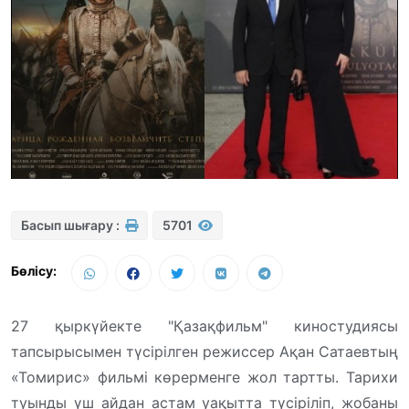
Басып шығару :
5701
Бөлісу:
27 қыркүйекте "Қазақфильм" киностудиясы
тапсырысымен түсірілген режиссер Ақан Сатаевтың
«Томирис» фильмі көрерменге жол тартты. Тарихи
туынды үш айдан астам уақытта түсіріліп, жобаны