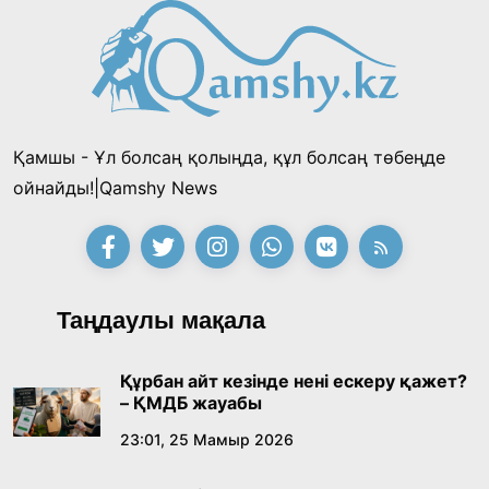
таңғы ас ішті
«Тектілер ту көтереді» байқауы өз
жеңімпаздарын анықтады
18:39, 23 Шілде 2026
Қамшы - Ұл болсаң қолыңда, құл болсаң төбеңде
Қонаев қаласының әкімі «Славян базары»
ойнайды!|Qamshy News
байқауының жеңімпазы Ақерке Амалятты
қабылдады
16:27, 23 Шілде 2026
Қазақ тіліндегі «құт» концептісінің
Таңдаулы мақала
лингвомәдени сипаты
09:21, 21 Шілде 2026
Құрбан айт кезінде нені ескеру қажет?
– ҚМДБ жауабы
Абайдың адам тәрбиесі туралы
23:01, 25 Мамыр 2026
көзқарастарының өзектілігі