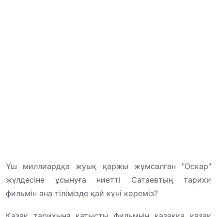
Үш миллиардқа жуық қаржы жұмсалған "Оскар"
жүлдесіне ұсынуға ниетті Сатаевтың тарихи
фильмін ана тілімізде қай күні көреміз?
Қазақ тарихына қатысты фильмнің қазаққа қазақ