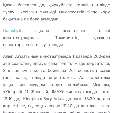
Қазан басталса да, қыркүйекте көршінің тілінде
тұсауы кесілген фильмді мемлекеттік тілде көру
бақытына ие бола алмадық.
Qamshy.kz
ақпарат агенттігінің тілшісі
кинотеатрлардағы "Томиристің" қазақша
сеанстарына зерттеу жасады.
Алып Алматының кинотеатрында 1 қазанда 200-ден
аса сеанстың алтауы ғана төл тілімізде көрсетілсе,
2 қазан күнгі кесте бойынша 261 сеанстың сегізі
ғана қазақ тілінде көрсетілмек. Ал көрсетілім
уақыттары мүлдем көруге қолайсыз. Мысалы,
«Kinopark 11 (Есентай) IMAX» кинотеатрында сағат
13:10-да, "Kinoplexx Sary Arka»-да сағат 13:30-да деп
көрсетілсе, ең соңғы сеанс 19:20-да деп жазылған.
Кептеліске шырмалған халық үйіне жете алмай