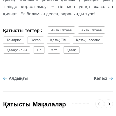
тілінде көрсетілмеуі – тіл мен ұлтқа жасалған
қиянат. Ел боламын десең, экраныңды түзе!
Қатысты тегтер :
Ақан Сатаев
Акан Сатаев
Томирис
Оскар
Қазақ Тілі
Қазақшасеанс
Қазақфильм
Тіл
Ұлт
Қазақ
Алдыңғы
Келесі
Қатысты Мақалалар