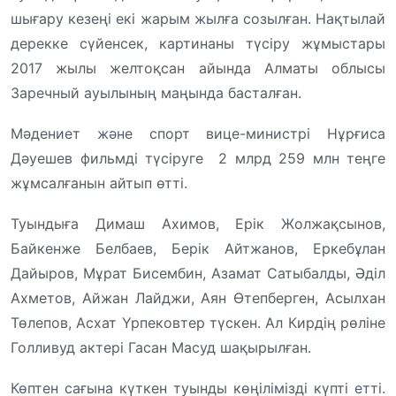
шығару кезеңі екі жарым жылға созылған. Нақтылай
дерекке сүйенсек, картинаны түсіру жұмыстары
2017 жылы желтоқсан айында Алматы облысы
Заречный ауылының маңында басталған.
Мәдениет және спорт вице-министрі Нұрғиса
Дәуешев фильмді түсіруге 2 млрд 259 млн теңге
жұмсалғанын айтып өтті.
Туындыға Димаш Ахимов, Ерік Жолжақсынов,
Байкенже Белбаев, Берік Айтжанов, Еркебұлан
Дайыров, Мұрат Бисембин, Азамат Сатыбалды, Әділ
Ахметов, Айжан Лайджи, Аян Өтепберген, Асылхан
Төлепов, Асхат Үрпековтер түскен. Ал Кирдің рөліне
Голливуд актері Гасан Масуд шақырылған.
Көптен сағына күткен туынды көңілімізді күпті етті.