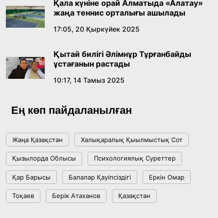
Қала күніне орай Алматыда «Алатау»
18:59, 20 Шілде 2026
жаңа теннис орталығы ашылады
17:05, 20 Қыркүйек 2025
Жасанды интеллект: адамзаттың көмекшісі
ме, әлде бәсекелесі ме?
Қытай билігі Әлімнұр Тұрғанбайды
18:16, 20 Шілде 2026
ұстағанын растады
10:17, 14 Тамыз 2025
Ұлттық архивтің ашылғанына 20 жыл: негізгі
жетістіктері мен даму бағыты
Ең көп пайдаланылған
17:09, 20 Шілде 2026
Жаңа Қазақстан
Халықаралық Қыылмыстық Сот
Мемлекет басшысы Көбейтұз көлінің жай-
Қызылорда Облысы
Психологиялық Суреттер
күйіне назар аударды
Қар Барысы
Балалар Қауіпсіздігі
Еркін Омар
18:22, 17 Шілде 2026
Тоқаев
Берік Атаханов
Қазақстан
АЛТЫН ОРДА ТАРИХЫН ОҚЫТУДЫҢ