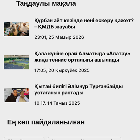
Қазақ тіліндегі «құт» концептісінің
Таңдаулы мақала
лингвомәдени сипаты
09:21, 21 Шілде 2026
Құрбан айт кезінде нені ескеру қажет?
– ҚМДБ жауабы
Абайдың адам тәрбиесі туралы
23:01, 25 Мамыр 2026
көзқарастарының өзектілігі
Қала күніне орай Алматыда «Алатау»
18:59, 20 Шілде 2026
жаңа теннис орталығы ашылады
17:05, 20 Қыркүйек 2025
Жасанды интеллект: адамзаттың көмекшісі
ме, әлде бәсекелесі ме?
Қытай билігі Әлімнұр Тұрғанбайды
18:16, 20 Шілде 2026
ұстағанын растады
10:17, 14 Тамыз 2025
Ұлттық архивтің ашылғанына 20 жыл: негізгі
жетістіктері мен даму бағыты
Ең көп пайдаланылған
17:09, 20 Шілде 2026