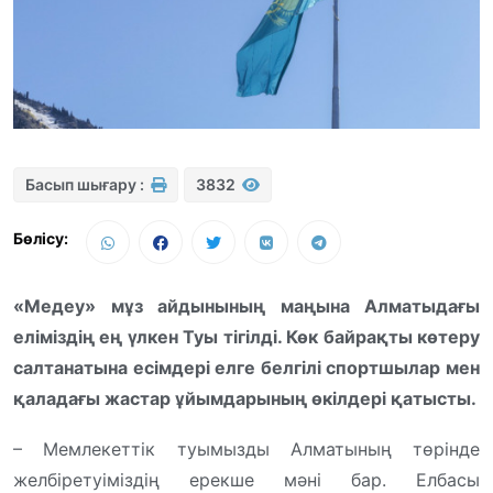
Басып шығару :
3832
Бөлісу:
«Медеу» мұз айдынының маңына Алматыдағы
еліміздің ең үлкен Туы тігілді. Көк байрақты көтеру
салтанатына есімдері елге белгілі спортшылар мен
қаладағы жастар ұйымдарының өкілдері қатысты.
– Мемлекеттік туымызды Алматының төрінде
желбіретуіміздің ерекше мәні бар. Елбасы