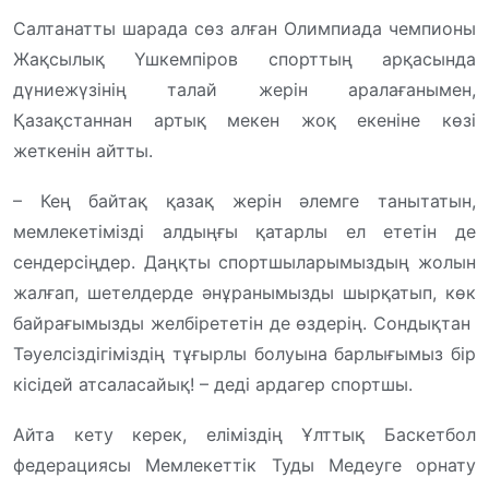
Салтанатты шарада сөз алған Олимпиада чемпионы
Жақсылық Үшкемпіров спорттың арқасында
дүниежүзінің талай жерін аралағанымен,
Қазақстаннан артық мекен жоқ екеніне көзі
жеткенін айтты.
– Кең байтақ қазақ жерін әлемге танытатын,
мемлекетімізді алдыңғы қатарлы ел ететін де
сендерсіңдер. Даңқты спортшыларымыздың жолын
жалғап, шетелдерде әнұранымызды шырқатып, көк
байрағымызды желбірететін де өздерің. Сондықтан
Тәуелсіздігіміздің тұғырлы болуына барлығымыз бір
кісідей атсаласайық! – деді ардагер спортшы.
Айта кету керек, еліміздің Ұлттық Баскетбол
федерациясы Мемлекеттік Туды Медеуге орнату