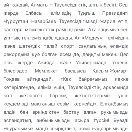
айтқандай, Алматы – Тәуелсіздіктің алтын бесігі. Осы
жерде Елбасы, еліміздің Тұңғыш Президенті
Нұрсұлтан Назарбаев Тәуелсіздігімізді жария етіп,
қастерлі мемлекеттік рәміздеріміз, Ата заңымыз бен
ұлттық теңгеміз қабылданды. Ал «Медеу» – еліміздің
және шетелдік талай спорт саңлағының әлемдік
рекордына куә болған әсем де, даңқты мекен. Дәл
осы жерде Азияда және Универсиада өткенін
білесіздер. Мемлекет басшысы Қасым-Жомарт
Тоқаев айтқандай, «Көк байрағымыз көкке
көтерілгенде, еліміз үшін, Тәуелсіздіктің арқасында
қол жеткізген барлық жетістіктеріміз үшін
кеудемізді мақтаныш сезімі кернейді». Елтаңбамыз
елдік бен еркіндіктен бастау алған рухымызды
аспандатып, айбынымызды асыра түссін! Әуезді
Әнұранымыз мәңгі шырқалып, арман-аңсарымызды