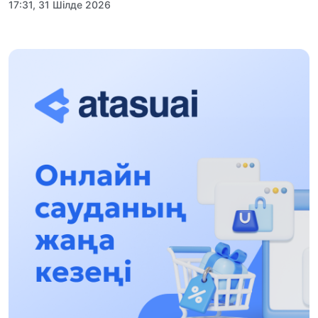
17:31, 31 Шілде 2026
Халықаралық «Формула-1 H2O» жарысын
Қонаев қаласында өткізу жоспарлануда
13:13, 30 Шілде 2026
Асхат Асылбеков: Күшті билікке күшті
тұлғалар керек!
12:01, 28 Шілде 2026
Абзал Достияр: Думан Мұхаметкәрімді
Алматы түрмесіне ауыстыруы мүмкін
16:15, 27 Шілде 2026
Өскенбай Құлатайұлы: Руханиятқа қызмет