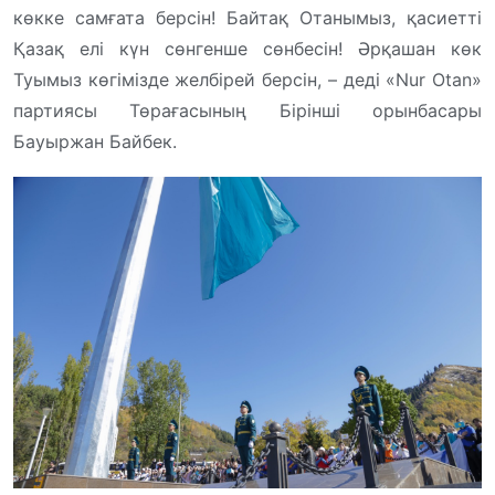
көкке самғата берсін! Байтақ Отанымыз, қасиетті
Қазақ елі күн сөнгенше сөнбесін! Әрқашан көк
Туымыз көгімізде желбірей берсін, – деді «Nur Otan»
партиясы Төрағасының Бірінші орынбасары
Бауыржан Байбек.