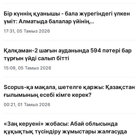
Бір күннің қуанышы - бала жүрегіндегі үлкен
үміт: Алматыда балалар үйінің
тәрбиеленушілеріне мерекелік күн
17:31, 05 Тамыз 2026
ұйымдастырылды
Қалқаман-2 шағын ауданында 594 пәтері бар
тұрғын үйді салып бітті
15:09, 05 Тамыз 2026
Scopus-қа мақала, шетелге қаржы: Қазақстан
ғылымының есебі кімге керек?
00:21, 01 Тамыз 2026
«Заң керуені» жобасы: Абай облысында
құқықтық түсіндіру жұмыстары жалғасуда