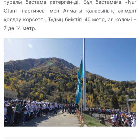
туралы бастама көтерген-ді. Бұл бастамаға «Nur
Otan» партиясы мен Алматы қаласының әкімдігі
қолдау көрсетті. Тудың биіктігі 40 метр, ал көлемі –
7 де 14 метр.