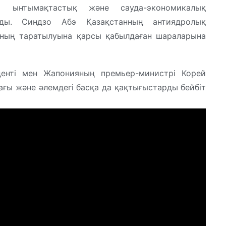
ы ынтымақтастық және сауда-экономикалық
ады. Синдзо Абэ Қазақстанның антиядролық
ның таратылуына қарсы қабылдаған шараларына
енті мен Жапонияның премьер-министрі Корей
тағы және әлемдегі басқа да қақтығыстарды бейбіт