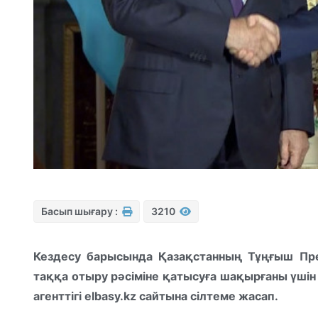
Басып шығару :
3210
Кездесу барысында Қазақстанның Тұңғыш Пре
таққа отыру рәсіміне қатысуға шақырғаны үші
агенттігі elbasy.kz сайтына сілтеме жасап.