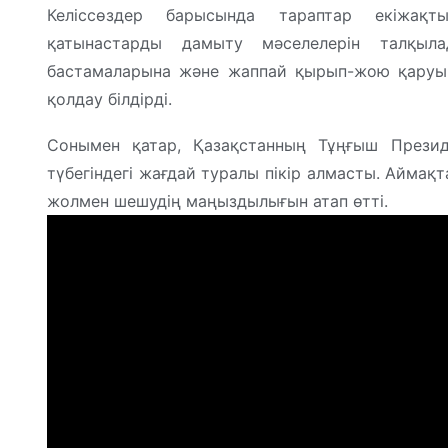
Келіссөздер барысында тараптар екіжақт
қатынастарды дамыту мәселелерін талқыл
бастамаларына және жаппай қырып-жою қаруы
қолдау білдірді.
Сонымен қатар, Қазақстанның Тұңғыш Презид
түбегіндегі жағдай туралы пікір алмасты. Аймақ
жолмен шешудің маңыздылығын атап өтті.