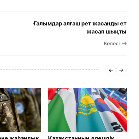
Ғалымдар алғаш рет жасанды ет
жасап шықты
Келесі
әне жаһандық
Қазақстанның әлемдік
С