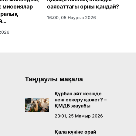
к: миссиялар
саясаттағы орны қандай?
е
аралық
Қ
16:00, 05 Наурыз 2026
й
х
рады?
р
 2026
1
Таңдаулы мақала
Құрбан айт кезінде
нені ескеру қажет? –
ҚМДБ жауабы
23:01, 25 Мамыр 2026
Қала күніне орай