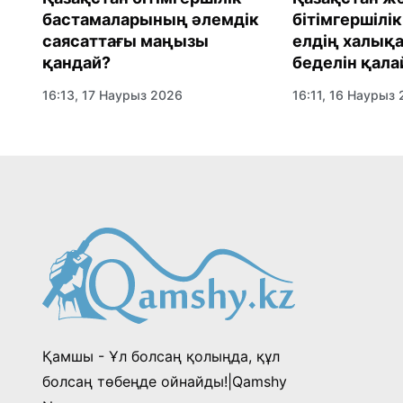
сы
бастамаларының әлемдік
бітімгершілі
саясаттағы маңызы
елдің халық
қандай?
беделін қала
қалыптасты
16:13, 17 Наурыз 2026
16:11, 16 Наурыз
Қамшы - Ұл болсаң қолыңда, құл
болсаң төбеңде ойнайды!|Qamshy