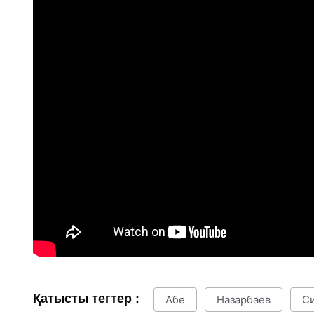
Қатысты тегтер :
Абе
Назарбаев
Си