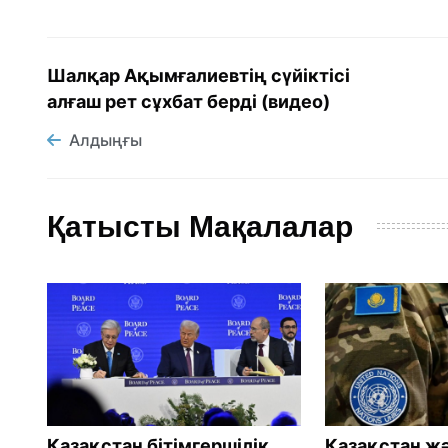
Шалқар Ақымғалиевтің сүйіктісі
алғаш рет сұхбат берді (видео)
Алдыңғы
Қатысты Мақалалар
Қазақстан бітімгершілік
Қазақстан ж