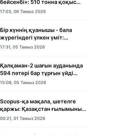
бейсенбі»: 510 тонна қоқыс
шығарылды
17:03, 06 Тамыз 2026
Бір күннің қуанышы - бала
жүрегіндегі үлкен үміт:
Алматыда балалар үйінің
17:31, 05 Тамыз 2026
тәрбиеленушілеріне мерекелік
күн ұйымдастырылды
Қалқаман-2 шағын ауданында
594 пәтері бар тұрғын үйді
салып бітті
15:09, 05 Тамыз 2026
Scopus-қа мақала, шетелге
қаржы: Қазақстан ғылымының
есебі кімге керек?
00:21, 01 Тамыз 2026