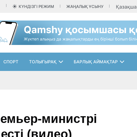
Қазақш
КҮНДІЗГІ РЕЖИМ
ЖАҢАЛЫҚ ҰСЫНУ
СПОРТ
ТОЛЫҒЫРАҚ
БАРЛЫҚ АЙМАҚТАР
емьер-министрі
есті (видео)