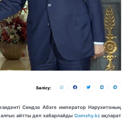
Бөлісу:
зиденті Синдзо Абэге император Нарухитоның
н алғыс айтты деп хабарлайды
Qamshy.kz
ақпарат