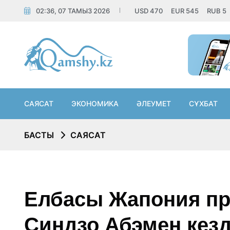
02:36, 07 ТАМЫЗ 2026
USD
470
EUR
545
RUB
5
САЯСАТ
ЭКОНОМИКА
ӘЛЕУМЕТ
СҰХБАТ
БАСТЫ
САЯСАТ
Елбасы Жапония пр
Синдзо Абэмен кезд