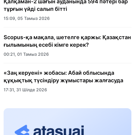
Қалқаман-2 шағын ауданында 594 пәтері бар
тұрғын үйді салып бітті
15:09, 05 Тамыз 2026
Scopus-қа мақала, шетелге қаржы: Қазақстан
ғылымының есебі кімге керек?
00:21, 01 Тамыз 2026
«Заң керуені» жобасы: Абай облысында
құқықтық түсіндіру жұмыстары жалғасуда
17:31, 31 Шілде 2026
Халықаралық «Формула-1 H2O» жарысын
Қонаев қаласында өткізу жоспарлануда
13:13, 30 Шілде 2026