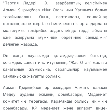
"Партия Лидері Н.Ә. Назарбаевтың келісімімен
Арман Қырықбаев «Nur Otan»-ның Хатшысы болып
тағайындалды. Оның партиядағы, сондай-ақ
орталық және жергілікті мемлекеттік органдардағы
мол жұмыс тәжірибесі алдағы міндеттерді табысты
іске асыруына мүмкіндік беретініне сенімдімін"
делінген жазбада.
Ол жаңа лауазымда қоғамдық-саяси бағытқа,
қоғамдық саясат институтының, "Жас Отан" жастар
қанатының жұмысына, сарапшылар қауымымен
байланысқа жауапты болмақ.
Арман Қырықбаев әр жылдары Алматы қаласы
Медеу ауданы әкімінің орынбасары, Мәдениет
комитетінің төрағасы, Қарағанды облысы әкімінің
орынбасары, ҚР мәдениет және ақпарат вице-