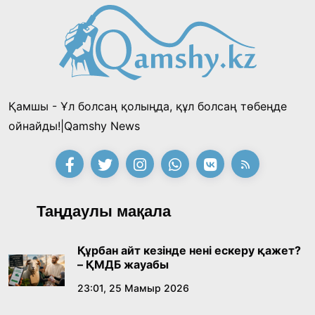
таңғы ас ішті
«Тектілер ту көтереді» байқауы өз
жеңімпаздарын анықтады
18:39, 23 Шілде 2026
Қамшы - Ұл болсаң қолыңда, құл болсаң төбеңде
Қонаев қаласының әкімі «Славян базары»
ойнайды!|Qamshy News
байқауының жеңімпазы Ақерке Амалятты
қабылдады
16:27, 23 Шілде 2026
Қазақ тіліндегі «құт» концептісінің
Таңдаулы мақала
лингвомәдени сипаты
09:21, 21 Шілде 2026
Құрбан айт кезінде нені ескеру қажет?
– ҚМДБ жауабы
Абайдың адам тәрбиесі туралы
23:01, 25 Мамыр 2026
көзқарастарының өзектілігі