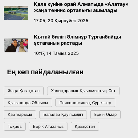
Қала күніне орай Алматыда «Алатау»
18:59, 20 Шілде 2026
жаңа теннис орталығы ашылады
17:05, 20 Қыркүйек 2025
Жасанды интеллект: адамзаттың көмекшісі
ме, әлде бәсекелесі ме?
Қытай билігі Әлімнұр Тұрғанбайды
18:16, 20 Шілде 2026
ұстағанын растады
10:17, 14 Тамыз 2025
Ұлттық архивтің ашылғанына 20 жыл: негізгі
жетістіктері мен даму бағыты
Ең көп пайдаланылған
17:09, 20 Шілде 2026
Жаңа Қазақстан
Халықаралық Қыылмыстық Сот
Мемлекет басшысы Көбейтұз көлінің жай-
Қызылорда Облысы
Психологиялық Суреттер
күйіне назар аударды
Қар Барысы
Балалар Қауіпсіздігі
Еркін Омар
18:22, 17 Шілде 2026
Тоқаев
Берік Атаханов
Қазақстан
АЛТЫН ОРДА ТАРИХЫН ОҚЫТУДЫҢ