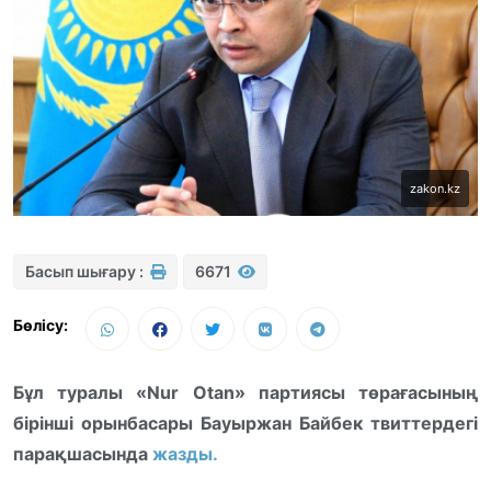
zakon.kz
Басып шығару :
6671
Бөлісу:
Бұл туралы «Nur Otan» партиясы төрағасының
бірінші орынбасары Бауыржан Байбек твиттердегі
парақшасында
жазды.