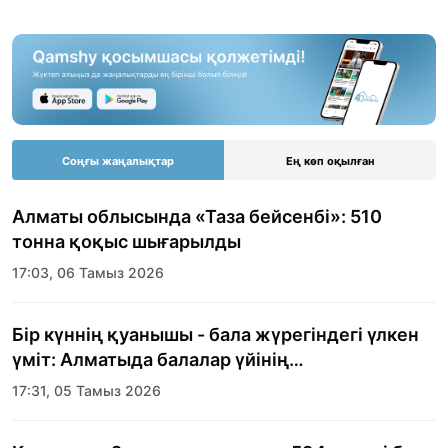
Соңғы жаңалықтар
Ең көп оқылған
Алматы облысында «Таза бейсенбі»: 510
тонна қоқыс шығарылды
17:03, 06 Тамыз 2026
Бір күннің қуанышы - бала жүрегіндегі үлкен
үміт: Алматыда балалар үйінің
тәрбиеленушілеріне мерекелік күн
17:31, 05 Тамыз 2026
ұйымдастырылды