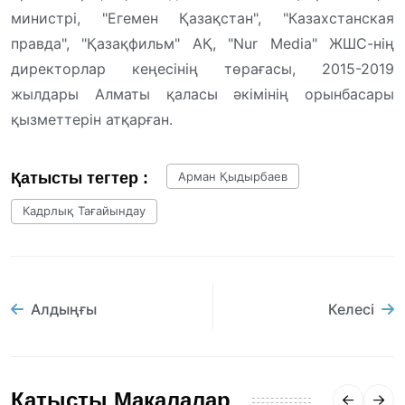
министрі, "Егемен Қазақстан", "Казахстанская
правда", "Қазақфильм" АҚ, "Nur Media" ЖШС-нің
директорлар кеңесінің төрағасы, 2015-2019
жылдары Алматы қаласы әкімінің орынбасары
қызметтерін атқарған.
Қатысты тегтер :
Арман Қыдырбаев
Кадрлық Тағайындау
Алдыңғы
Келесі
Қатысты Мақалалар