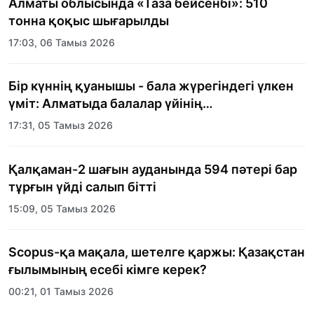
Алматы облысында «Таза бейсенбі»: 510
тонна қоқыс шығарылды
17:03, 06 Тамыз 2026
Бір күннің қуанышы - бала жүрегіндегі үлкен
үміт: Алматыда балалар үйінің
тәрбиеленушілеріне мерекелік күн
17:31, 05 Тамыз 2026
ұйымдастырылды
Қалқаман-2 шағын ауданында 594 пәтері бар
тұрғын үйді салып бітті
15:09, 05 Тамыз 2026
Scopus-қа мақала, шетелге қаржы: Қазақстан
ғылымының есебі кімге керек?
00:21, 01 Тамыз 2026