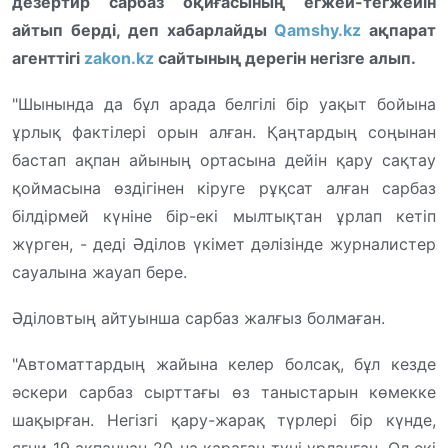
дезертир сарбаз оқиғасының егжей-тегжейін
айтып берді, деп хабарлайды
Qamshy.kz
ақпарат
агенттігі
zakon.kz
сайтының дерегін негізге алып.
"Шынында да бұл арада белгілі бір уақыт бойына
ұрлық фактілері орын алған. Қаңтардың соңынан
бастап ақпан айының ортасына дейін қару сақтау
қоймасына өздігінен кіруге рұқсат алған сарбаз
білдірмей күніне бір-екі мылтықтан ұрлап кетіп
жүрген, - деді Әділов үкімет дәлізінде журналистер
сауалына жауап бере.
Әділовтың айтуынша сарбаз жалғыз болмаған.
"Автоматтардың жайына келер болсақ, бұл кезде
әскери сарбаз сырттағы өз таныстарын көмекке
шақырған. Негізгі қару-жарақ түрлері бір күнде,
яғни 19 ақпаннан 20-на қараған түні ұрланған. Ол екі