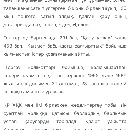
тапаншаны сатып үлгерген, біз оны бірден тауып, 120
мың теңгеге сатып алдық. Қалған қару оның
достарында сақталған, - деді Әділов.
Ол тергеу барысында 291-бап, "Қару ұрлау" және
453-бап, "Қызмет бабындағы салғырттық" бойынша
қылмыстық істер қозғалғанын айтты.
"Тергеу мәліметтері бойынша, келісімшартпен
әскери қызмет атқарған сержант 1995 және 1996
жылғы екі досымен 29 автомат, 28 тапанша және 2
пышақты мылтық ұрлаған.
ҚР ҰҚК мен ІІМ бірлескен жедел-тергеу тобы ізін
суытпай ұрлыққа қатысы барлардың барлығын
ұстап, қаруларды тәркіледі. Қазіргі уақытта
Қорғаныс министрлігі Түркістан облысында