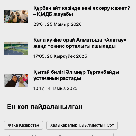
қабылдады
16:27, 23 Шілде 2026
Құрбан айт кезінде нені ескеру қажет?
– ҚМДБ жауабы
Қазақ тіліндегі «құт» концептісінің
23:01, 25 Мамыр 2026
лингвомәдени сипаты
Қала күніне орай Алматыда «Алатау»
09:21, 21 Шілде 2026
жаңа теннис орталығы ашылады
17:05, 20 Қыркүйек 2025
Абайдың адам тәрбиесі туралы
көзқарастарының өзектілігі
Қытай билігі Әлімнұр Тұрғанбайды
18:59, 20 Шілде 2026
ұстағанын растады
10:17, 14 Тамыз 2025
Жасанды интеллект: адамзаттың көмекшісі
ме, әлде бәсекелесі ме?
Ең көп пайдаланылған
18:16, 20 Шілде 2026
Жаңа Қазақстан
Халықаралық Қыылмыстық Сот
Ұлттық архивтің ашылғанына 20 жыл: негізгі