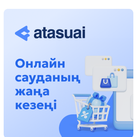
«Заң керуені» жобасы: Абай облысында
құқықтық түсіндіру жұмыстары жалғасуда
17:31, 31 Шілде 2026
Халықаралық «Формула-1 H2O» жарысын
Қонаев қаласында өткізу жоспарлануда
13:13, 30 Шілде 2026
Асхат Асылбеков: Күшті билікке күшті
тұлғалар керек!
12:01, 28 Шілде 2026
Абзал Достияр: Думан Мұхаметкәрімді
Алматы түрмесіне ауыстыруы мүмкін
16:15, 27 Шілде 2026