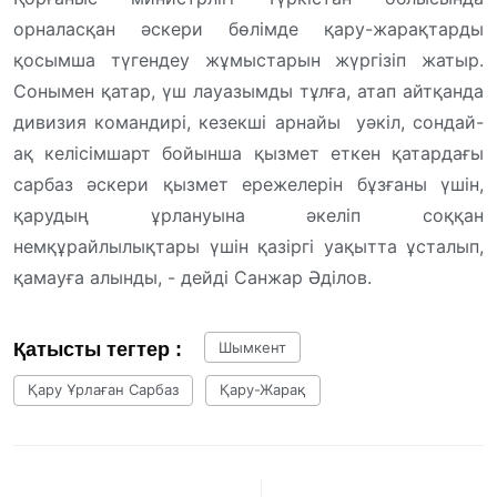
орналасқан әскери бөлімде қару-жарақтарды
қосымша түгендеу жұмыстарын жүргізіп жатыр.
Сонымен қатар, үш лауазымды тұлға, атап айтқанда
дивизия командирі, кезекші арнайы уәкіл, сондай-
ақ келісімшарт бойынша қызмет еткен қатардағы
сарбаз әскери қызмет ережелерін бұзғаны үшін,
қарудың ұрлануына әкеліп соққан
немқұрайлылықтары үшін қазіргі уақытта ұсталып,
қамауға алынды, - дейді Санжар Әділов.
Қатысты тегтер :
Шымкент
Қару Ұрлаған Сарбаз
Қару-Жарақ