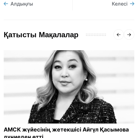
Алдыңғы
Келесі
Қатысты Мақалалар
АМСК жүйесінің жетекшісі Айгүл Қасымова
дүниеден өтті