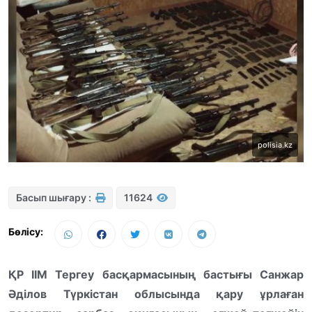
polisia.kz
Басып шығару :
11624
Бөлісу:
ҚР ІІМ Тергеу басқармасының бастығы Санжар
Әділов Түркістан облысында қару ұрлаған