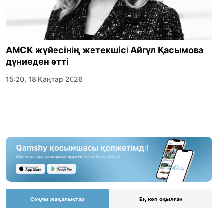
АМСК жүйесінің жетекшісі Айгүл Қасымова
дүниеден өтті
15:20, 18 Қаңтар 2026
Соңғы жаңалықтар
Ең көп оқылған