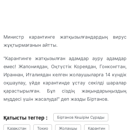
Министр карантинге жатқызылғандардың вирус
жұқтырмағанын айтты.
"Карантинге жатқызылған адамдар ауру адамдар
емес! Жапониядан, Оңтүстік Кореядан, Гонконгтан,
Ираннан, Италиядан келген жолаушыларға 14 күндік
оқшаулау, үйде карантинде ұстау секілді шаралар
қарастырылған. Бұл сіздің жақындарыңыздың
мүддесі үшін жасалуда!" деп жазды Біртанов.
Қатысты тегтер :
Біртанов Кешірім Сұрады
Қазақстан
Токио
Жолаушы
Карантин