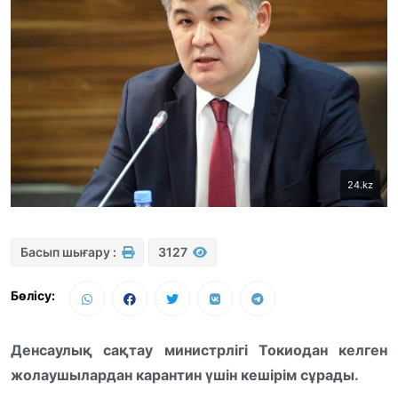
24.kz
Басып шығару :
3127
Бөлісу:
Денсаулық сақтау министрлігі Токиодан келген
жолаушылардан карантин үшін кешірім сұрады.