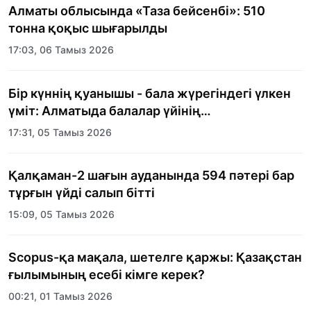
Алматы облысында «Таза бейсенбі»: 510
тонна қоқыс шығарылды
17:03, 06 Тамыз 2026
Бір күннің қуанышы - бала жүрегіндегі үлкен
үміт: Алматыда балалар үйінің
тәрбиеленушілеріне мерекелік күн
17:31, 05 Тамыз 2026
ұйымдастырылды
Қалқаман-2 шағын ауданында 594 пәтері бар
тұрғын үйді салып бітті
15:09, 05 Тамыз 2026
Scopus-қа мақала, шетелге қаржы: Қазақстан
ғылымының есебі кімге керек?
00:21, 01 Тамыз 2026