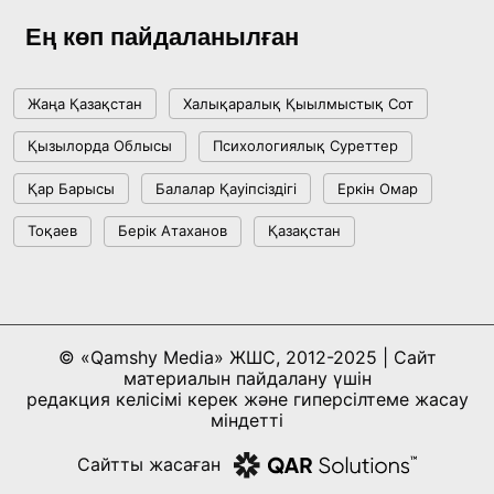
жетістіктері мен даму бағыты
Ең көп пайдаланылған
17:09, 20 Шілде 2026
Жаңа Қазақстан
Халықаралық Қыылмыстық Сот
Мемлекет басшысы Көбейтұз көлінің жай-
Қызылорда Облысы
Психологиялық Суреттер
күйіне назар аударды
Қар Барысы
Балалар Қауіпсіздігі
Еркін Омар
18:22, 17 Шілде 2026
Тоқаев
Берік Атаханов
Қазақстан
АЛТЫН ОРДА ТАРИХЫН ОҚЫТУДЫҢ
ИННОВАЦИЯЛЫҚ ТӘСІЛДЕРІ ЕНГІЗІЛЕДІ
10:28, 15 Шілде 2026
© «Qamshy Media» ЖШС, 2012-2025 | Сайт
материалын пайдалану үшін
Қазақстан ҰҚК: уақыт сын-қатерлері және
редакция келісімі керек және гиперсілтеме жасау
ұлттық мүддені қорғау
міндетті
17:49, 13 Шілде 2026
Сайтты жасаған