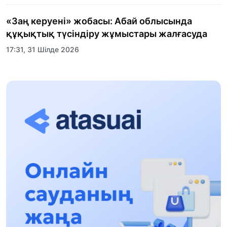
«Заң керуені» жобасы: Абай облысында
құқықтық түсіндіру жұмыстары жалғасуда
17:31, 31 Шілде 2026
Халықаралық «Формула-1 H2O» жарысын
Қонаев қаласында өткізу жоспарлануда
13:13, 30 Шілде 2026
Асхат Асылбеков: Күшті билікке күшті
тұлғалар керек!
12:01, 28 Шілде 2026
Абзал Достияр: Думан Мұхаметкәрімді
Алматы түрмесіне ауыстыруы мүмкін