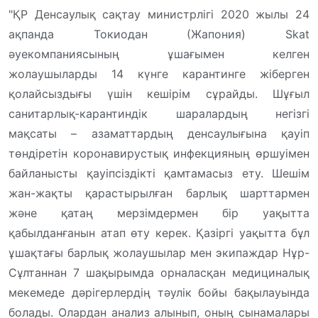
"ҚР Денсаулық сақтау министрлігі 2020 жылы 24
ақпанда Токиодан (Жапония) Skat
әуекомпаниясының ұшағымен келген
жолаушыларды 14 күнге карантинге жіберген
қолайсыздығы үшін кешірім сұрайды. Шұғыл
санитарлық-карантиндік шаралардың негізгі
мақсаты – азаматтардың денсаулығына қауіп
төндіретін коронавирустық инфекцияның өршуімен
байланысты қауіпсіздікті қамтамасыз ету. Шешім
жан-жақты қарастырылған барлық шарттармен
және қатаң мерзімдермен бір уақытта
қабылданғанын атап өту керек. Қазіргі уақытта бұл
ұшақтағы барлық жолаушылар мен экипаждар Нұр-
Сұлтаннан 7 шақырымда орналасқан медициналық
мекемеде дәрігерлердің тәулік бойы бақылауында
болады. Олардан анализ алынып, оның сынамалары