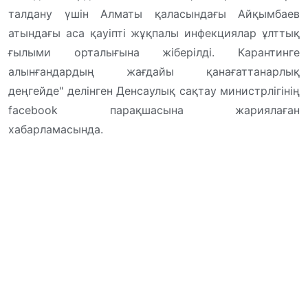
талдану үшін Алматы қаласындағы Айқымбаев
атындағы аса қауіпті жұқпалы инфекциялар ұлттық
ғылыми орталығына жіберілді. Карантинге
алынғандардың жағдайы қанағаттанарлық
деңгейде" делінген Денсаулық сақтау министрлігінің
facebook парақшасына жариялаған
хабарламасында.