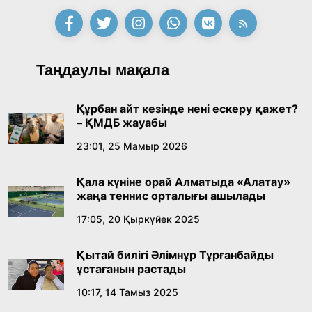
қабылдады
16:27, 23 Шілде 2026
Қазақ тіліндегі «құт» концептісінің
Таңдаулы мақала
лингвомәдени сипаты
09:21, 21 Шілде 2026
Құрбан айт кезінде нені ескеру қажет?
– ҚМДБ жауабы
Абайдың адам тәрбиесі туралы
23:01, 25 Мамыр 2026
көзқарастарының өзектілігі
Қала күніне орай Алматыда «Алатау»
18:59, 20 Шілде 2026
жаңа теннис орталығы ашылады
17:05, 20 Қыркүйек 2025
Жасанды интеллект: адамзаттың көмекшісі
ме, әлде бәсекелесі ме?
Қытай билігі Әлімнұр Тұрғанбайды
18:16, 20 Шілде 2026
ұстағанын растады
10:17, 14 Тамыз 2025
Ұлттық архивтің ашылғанына 20 жыл: негізгі