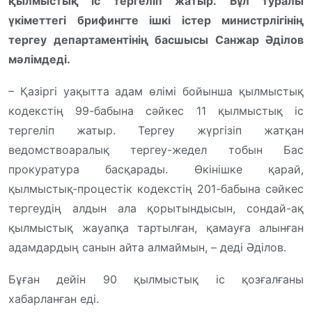
қылмыстық іс тергеліп жатыр. Бұл туралы
үкіметтегі брифингте ішкі істер министрлігінің
тергеу департаментінің басшысы Санжар Әділов
мәлімдеді.
– Қазіргі уақытта адам өлімі бойынша қылмыстық
кодекстің 99-бабына сәйкес 11 қылмыстық іс
тергеліп жатыр. Тергеу жүргізіп жатқан
ведомствоаралық тергеу-жедел тобын Бас
прокуратура басқарады. Өкінішке қарай,
қылмыстық-процестік кодекстің 201-бабына сәйкес
тергеудің алдын ала қорытындысын, сондай-ақ
қылмыстық жауапқа тартылған, қамауға алынған
адамдардың санын айта алмаймын, – деді Әділов.
Бұған дейін 90 қылмыстық іс қозғалғаны
хабарланған еді.