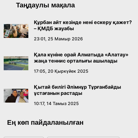
Қонаев қаласының әкімі «Славян базары»
Таңдаулы мақала
байқауының жеңімпазы Ақерке Амалятты
қабылдады
16:27, 23 Шілде 2026
Құрбан айт кезінде нені ескеру қажет?
– ҚМДБ жауабы
Қазақ тіліндегі «құт» концептісінің
23:01, 25 Мамыр 2026
лингвомәдени сипаты
Қала күніне орай Алматыда «Алатау»
09:21, 21 Шілде 2026
жаңа теннис орталығы ашылады
17:05, 20 Қыркүйек 2025
Абайдың адам тәрбиесі туралы
көзқарастарының өзектілігі
Қытай билігі Әлімнұр Тұрғанбайды
18:59, 20 Шілде 2026
ұстағанын растады
10:17, 14 Тамыз 2025
Жасанды интеллект: адамзаттың көмекшісі
ме, әлде бәсекелесі ме?
Ең көп пайдаланылған
18:16, 20 Шілде 2026