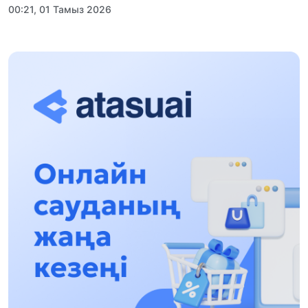
00:21, 01 Тамыз 2026
«Заң керуені» жобасы: Абай облысында
құқықтық түсіндіру жұмыстары жалғасуда
17:31, 31 Шілде 2026
Халықаралық «Формула-1 H2O» жарысын
Қонаев қаласында өткізу жоспарлануда
13:13, 30 Шілде 2026
Асхат Асылбеков: Күшті билікке күшті
тұлғалар керек!
12:01, 28 Шілде 2026
Абзал Достияр: Думан Мұхаметкәрімді