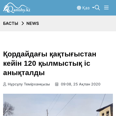
Қаз
БАСТЫ
NEWS
Қордайдағы қақтығыстан
кейін 120 қылмыстық іс
анықталды
Нұрсұлу Темірханқызы
09:08, 25 Ақпан 2020