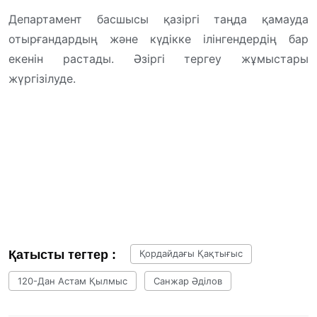
Департамент басшысы қазіргі таңда қамауда
отырғандардың және күдікке ілінгендердің бар
екенін растады. Әзіргі тергеу жұмыстары
жүргізілуде.
Қатысты тегтер :
Қордайдағы Қақтығыс
120-Дан Астам Қылмыс
Санжар Әділов