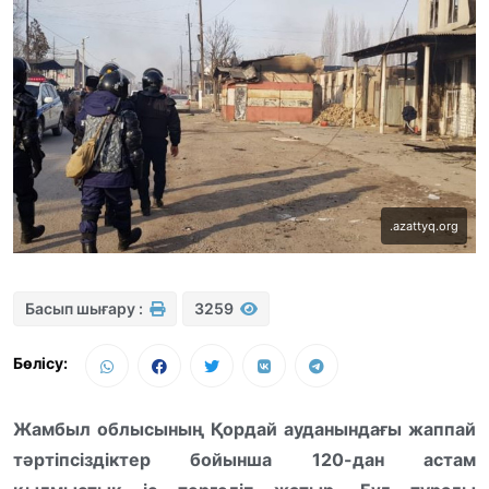
.azattyq.org
Басып шығару :
3259
Бөлісу:
Жамбыл облысының Қордай ауданындағы жаппай
тәртіпсіздіктер бойынша 120-дан астам