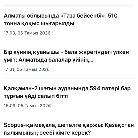
Алматы облысында «Таза бейсенбі»: 510
тонна қоқыс шығарылды
17:03, 06 Тамыз 2026
Бір күннің қуанышы - бала жүрегіндегі үлкен
үміт: Алматыда балалар үйінің
тәрбиеленушілеріне мерекелік күн
17:31, 05 Тамыз 2026
ұйымдастырылды
Қалқаман-2 шағын ауданында 594 пәтері бар
тұрғын үйді салып бітті
15:09, 05 Тамыз 2026
Scopus-қа мақала, шетелге қаржы: Қазақстан
ғылымының есебі кімге керек?