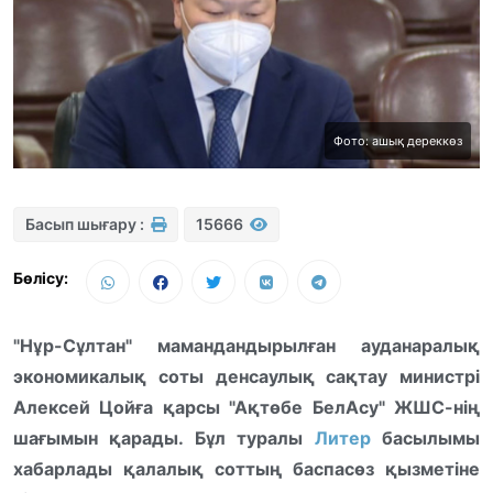
Фото: ашық дереккөз
Басып шығару :
15666
Бөлісу:
"Нұр-Сұлтан" мамандандырылған ауданаралық
экономикалық соты денсаулық сақтау министрі
Алексей Цойға қарсы "Ақтөбе БелАсу" ЖШС-нің
шағымын қарады. Бұл туралы
Литер
басылымы
хабарлады қалалық соттың баспасөз қызметіне