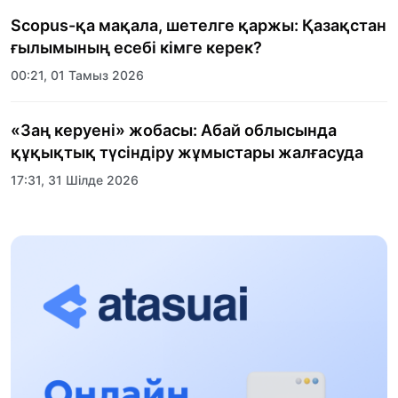
Scopus-қа мақала, шетелге қаржы: Қазақстан
ғылымының есебі кімге керек?
00:21, 01 Тамыз 2026
«Заң керуені» жобасы: Абай облысында
құқықтық түсіндіру жұмыстары жалғасуда
17:31, 31 Шілде 2026
Халықаралық «Формула-1 H2O» жарысын
Қонаев қаласында өткізу жоспарлануда
13:13, 30 Шілде 2026
Асхат Асылбеков: Күшті билікке күшті
тұлғалар керек!
12:01, 28 Шілде 2026