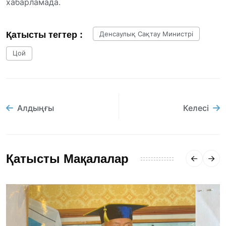
хабарламада.
Қатысты тегтер :
Денсаулық Сақтау Министрі
Цой
Алдыңғы
Келесі
Қатысты Мақалалар