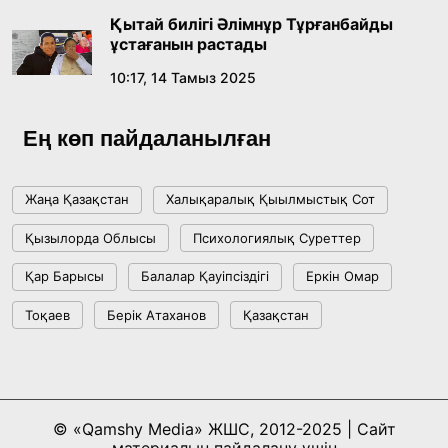
ме, әлде бәсекелесі ме?
Қытай билігі Әлімнұр Тұрғанбайды
18:16, 20 Шілде 2026
ұстағанын растады
10:17, 14 Тамыз 2025
Ұлттық архивтің ашылғанына 20 жыл: негізгі
жетістіктері мен даму бағыты
Ең көп пайдаланылған
17:09, 20 Шілде 2026
Жаңа Қазақстан
Халықаралық Қыылмыстық Сот
Мемлекет басшысы Көбейтұз көлінің жай-
Қызылорда Облысы
Психологиялық Суреттер
күйіне назар аударды
Қар Барысы
Балалар Қауіпсіздігі
Еркін Омар
18:22, 17 Шілде 2026
Тоқаев
Берік Атаханов
Қазақстан
АЛТЫН ОРДА ТАРИХЫН ОҚЫТУДЫҢ
ИННОВАЦИЯЛЫҚ ТӘСІЛДЕРІ ЕНГІЗІЛЕДІ
10:28, 15 Шілде 2026
© «Qamshy Media» ЖШС, 2012-2025 | Сайт