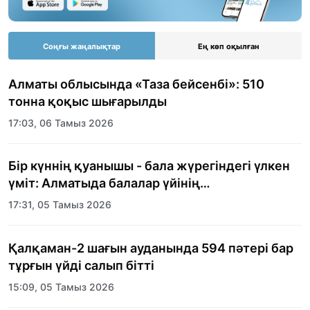
Соңғы жаңалықтар
Ең көп оқылған
Алматы облысында «Таза бейсенбі»: 510
тонна қоқыс шығарылды
17:03, 06 Тамыз 2026
Бір күннің қуанышы - бала жүрегіндегі үлкен
үміт: Алматыда балалар үйінің
тәрбиеленушілеріне мерекелік күн
17:31, 05 Тамыз 2026
ұйымдастырылды
Қалқаман-2 шағын ауданында 594 пәтері бар
тұрғын үйді салып бітті
15:09, 05 Тамыз 2026