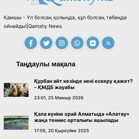
18:39, 23 Шілде 2026
Қамшы - Ұл болсаң қолыңда, құл болсаң төбеңде
Қонаев қаласының әкімі «Славян базары»
ойнайды!|Qamshy News
байқауының жеңімпазы Ақерке Амалятты
қабылдады
16:27, 23 Шілде 2026
Қазақ тіліндегі «құт» концептісінің
Таңдаулы мақала
лингвомәдени сипаты
09:21, 21 Шілде 2026
Құрбан айт кезінде нені ескеру қажет?
– ҚМДБ жауабы
Абайдың адам тәрбиесі туралы
23:01, 25 Мамыр 2026
көзқарастарының өзектілігі
Қала күніне орай Алматыда «Алатау»
18:59, 20 Шілде 2026
жаңа теннис орталығы ашылады
17:05, 20 Қыркүйек 2025
Жасанды интеллект: адамзаттың көмекшісі