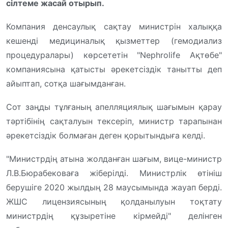
сілтеме жасай отырып.
Компания денсаулық сақтау министрін халыққа
кешенді медициналық қызметтер (гемодиализ
процедуралары) көрсететін "Nephrolife Ақтөбе"
компаниясына қатысты әрекетсіздік танытты деп
айыптап, сотқа шағымданған.
Сот заңды тұлғаның апелляциялық шағымын қарау
тәртібінің сақталуын тексеріп, министр тарапынан
әрекетсіздік болмаған деген қорытындыға келді.
"Министрдің атына жолданған шағым, вице-министр
Л.В.Бюрабековаға жіберілді. Министрлік өтініш
берушіге 2020 жылдың 28 маусымында жауап берді.
ЖШС лицензиясының қолданылуын тоқтату
министрдің құзыретіне кірмейді" делінген