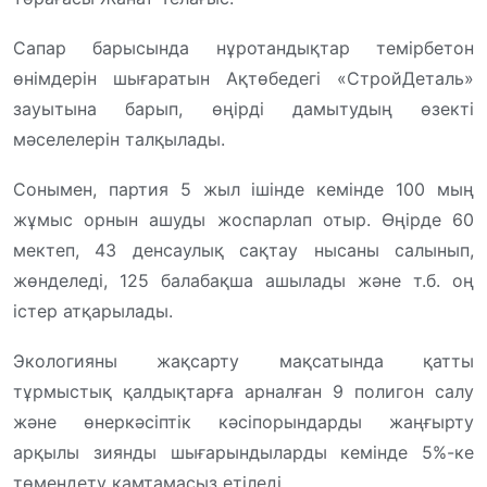
Сапар барысында нұротандықтар темірбетон
өнімдерін шығаратын Ақтөбедегі «СтройДеталь»
зауытына барып, өңірді дамытудың өзекті
мәселелерін талқылады.
Сонымен, партия 5 жыл ішінде кемінде 100 мың
жұмыс орнын ашуды жоспарлап отыр. Өңірде 60
мектеп, 43 денсаулық сақтау нысаны салынып,
жөнделеді, 125 балабақша ашылады және т.б. оң
істер атқарылады.
Экологияны жақсарту мақсатында қатты
тұрмыстық қалдықтарға арналған 9 полигон салу
және өнеркәсіптік кәсіпорындарды жаңғырту
арқылы зиянды шығарындыларды кемінде 5%-ке
төмендету қамтамасыз етіледі.