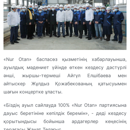
«Nur Otan» баспасөз қызметінің хабарлауынша,
ауылдық мәдениет үйінде өткен кездесу дәстүрлі
әнші, жыршы-термеші Айгүл Елшібаева мен
айтыскер Жұлдыз Қожабекованың қатысуымен
шағын концертке ұласты.
«Біздің ауыл сайлауда 100% «Nur Otan» партиясына
дауыс беретініне кепілдік беремін», - деді кездесу
қорытындысы бойынша ардагерлер кеңесінің
төрағасы Жанат Телағыс.