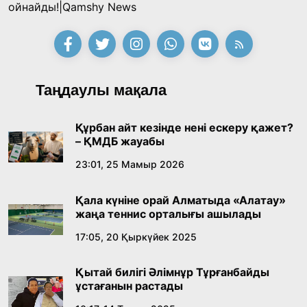
Қонаев қаласының әкімі «Славян базары»
ойнайды!|Qamshy News
байқауының жеңімпазы Ақерке Амалятты
қабылдады
16:27, 23 Шілде 2026
Қазақ тіліндегі «құт» концептісінің
Таңдаулы мақала
лингвомәдени сипаты
09:21, 21 Шілде 2026
Құрбан айт кезінде нені ескеру қажет?
– ҚМДБ жауабы
Абайдың адам тәрбиесі туралы
23:01, 25 Мамыр 2026
көзқарастарының өзектілігі
Қала күніне орай Алматыда «Алатау»
18:59, 20 Шілде 2026
жаңа теннис орталығы ашылады
17:05, 20 Қыркүйек 2025
Жасанды интеллект: адамзаттың көмекшісі
ме, әлде бәсекелесі ме?
Қытай билігі Әлімнұр Тұрғанбайды
18:16, 20 Шілде 2026
ұстағанын растады