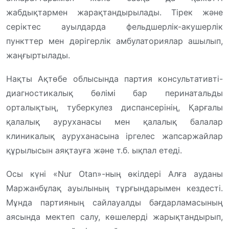
жабдықтармен жарақтандырылады. Тірек және
серіктес ауылдарда фельдшерлік-акушерлік
пункттер мен дәрігерлік амбулаториялар ашылып,
жаңғыртылады.
Нақты Ақтөбе облысында партия консультативті-
диагностикалық бөлімі бар перинатальды
орталықтың, туберкулез диспансерінің, Қарғалы
қалалық ауруханасы мен қалалық балалар
клиникалық ауруханасына іргелес жапсаржайлар
құрылысын аяқтауға және т.б. ықпал етеді.
Осы күні «Nur Otan»-ның өкілдері Алға ауданы
Маржанбұлақ ауылының тұрғындарымен кездесті.
Мұнда партияның сайлауалды бағдарламасының
аясында мектеп салу, көшелерді жарықтандырып,