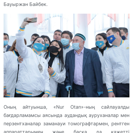
Бауыржан Байбек.
Оның айтуынша, «Nur Otan»-ның сайлауалды
бағдарламамсы аясында аудандық ауруханалар мен
перзентханалар заманауи томографтармен, рентген
аппараттарымен және басқа да қажетті