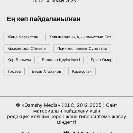
10:17, 14 Тамыз 2025
Ұлттық архивтің ашылғанына 20 жыл: негізгі
жетістіктері мен даму бағыты
Ең көп пайдаланылған
17:09, 20 Шілде 2026
Жаңа Қазақстан
Халықаралық Қыылмыстық Сот
Мемлекет басшысы Көбейтұз көлінің жай-
Қызылорда Облысы
Психологиялық Суреттер
күйіне назар аударды
Қар Барысы
Балалар Қауіпсіздігі
Еркін Омар
18:22, 17 Шілде 2026
Тоқаев
Берік Атаханов
Қазақстан
АЛТЫН ОРДА ТАРИХЫН ОҚЫТУДЫҢ
ИННОВАЦИЯЛЫҚ ТӘСІЛДЕРІ ЕНГІЗІЛЕДІ
10:28, 15 Шілде 2026
© «Qamshy Media» ЖШС, 2012-2025 | Сайт
материалын пайдалану үшін
Қазақстан ҰҚК: уақыт сын-қатерлері және
редакция келісімі керек және гиперсілтеме жасау
ұлттық мүддені қорғау
міндетті
17:49, 13 Шілде 2026