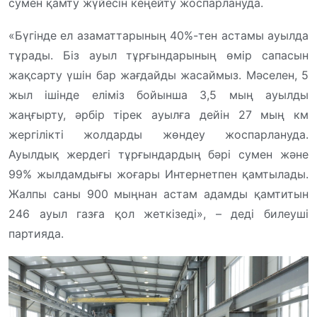
сумен қамту жүйесін кеңейту жоспарлануда.
«Бүгінде ел азаматтарының 40%-тен астамы ауылда
тұрады. Біз ауыл тұрғындарының өмір сапасын
жақсарту үшін бар жағдайды жасаймыз. Мәселен, 5
жыл ішінде еліміз бойынша 3,5 мың ауылды
жаңғырту, әрбір тірек ауылға дейін 27 мың км
жергілікті жолдарды жөндеу жоспарлануда.
Ауылдық жердегі тұрғындардың бәрі сумен және
99% жылдамдығы жоғары Интернетпен қамтылады.
Жалпы саны 900 мыңнан астам адамды қамтитын
246 ауыл газға қол жеткізеді», – деді билеуші
партияда.