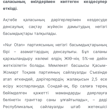
саласының өкілдерімен көптеген кездесулер
өткізді.
Ақтөбе қаласының дәрігерлерімен кездесуде
денсаулық сақтау жүйесін дамытудың негізгі
басымдықтары талқылады.
«Nur Otan» партиясының негізгі басымдықтарының
бірі – азаматтардың денсаулығы. Бұл саланы
қаржыландыру көлемі елдің ЖІӨ-нің 5%-не дейін
жеткізілетін болады. Мемлекет басшысы Қасым-
Жомарт Тоқаев партияның сайлауалды Съезінде
атап өткендей, дәрігерлердің жалақысын 2,5 есе
өсіру жоспарлануда. Сондай-ақ, бір салаға терең
бейімделген қажетті мамандарды даярлауға
бөлінетін гранттар саны ұлғайтылады», – деді
Республикалық сайлауалды штаб жетекшісі