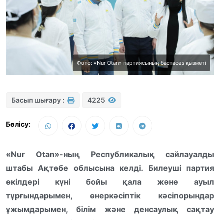
Фото: «Nur Otan» партиясының баспасөз қызметі
Басып шығару :
4225
Бөлісу:
«Nur Otan»-ның Республикалық сайлауалды
штабы Ақтөбе облысына келді. Билеуші партия
өкілдері күні бойы қала және ауыл
тұрғындарымен, өнеркәсіптік кәсіпорындар
ұжымдарымен, білім және денсаулық сақтау