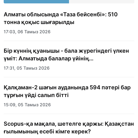
Алматы облысында «Таза бейсенбі»: 510
тонна қоқыс шығарылды
17:03, 06 Тамыз 2026
Бір күннің қуанышы - бала жүрегіндегі үлкен
үміт: Алматыда балалар үйінің
тәрбиеленушілеріне мерекелік күн
17:31, 05 Тамыз 2026
ұйымдастырылды
Қалқаман-2 шағын ауданында 594 пәтері бар
тұрғын үйді салып бітті
15:09, 05 Тамыз 2026
Scopus-қа мақала, шетелге қаржы: Қазақстан
ғылымының есебі кімге керек?