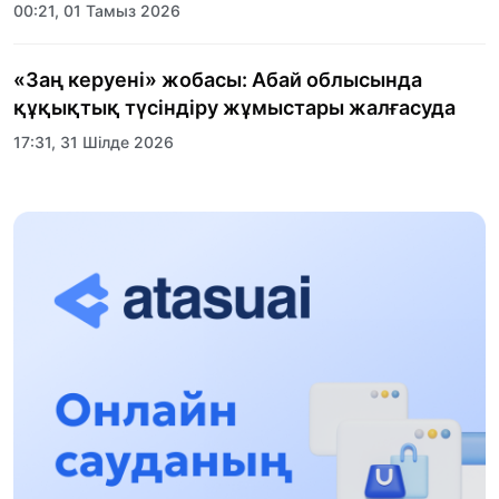
00:21, 01 Тамыз 2026
«Заң керуені» жобасы: Абай облысында
құқықтық түсіндіру жұмыстары жалғасуда
17:31, 31 Шілде 2026
Халықаралық «Формула-1 H2O» жарысын
Қонаев қаласында өткізу жоспарлануда
13:13, 30 Шілде 2026
Асхат Асылбеков: Күшті билікке күшті
тұлғалар керек!
12:01, 28 Шілде 2026
Абзал Достияр: Думан Мұхаметкәрімді