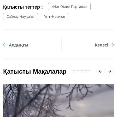
Қатысты тегтер :
«Nur Otan» Партиясы
Сайлау Науқаны
Үгіт-Насихат
Алдыңғы
Келесі
Қатысты Мақалалар